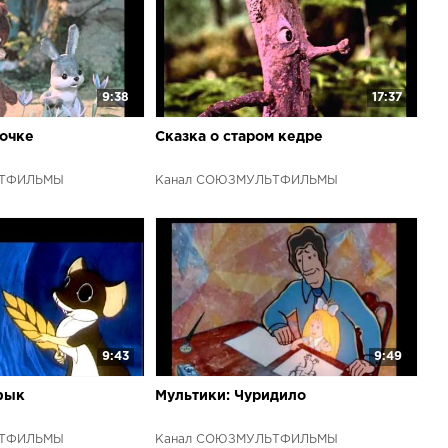
9:38
17:37
рочке
Сказка о старом кедре
ЬТФИЛЬМЫ
Канал СОЮЗМУЛЬТФИЛЬМЫ
9:43
9:49
фык
Мультики: Чуридило
ЬТФИЛЬМЫ
Канал СОЮЗМУЛЬТФИЛЬМЫ