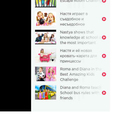
Escape Room Challenge
Настя играет в
съедобное и
несъедобное
Nastya shows that
knowledge at school is
the most important
thing
Настя и её новая
кровать-карета для
принцессы
Roma and Diana in the
Best Amazing Kids
Challenge
Diana and Roma teach
School bus rules with
friends