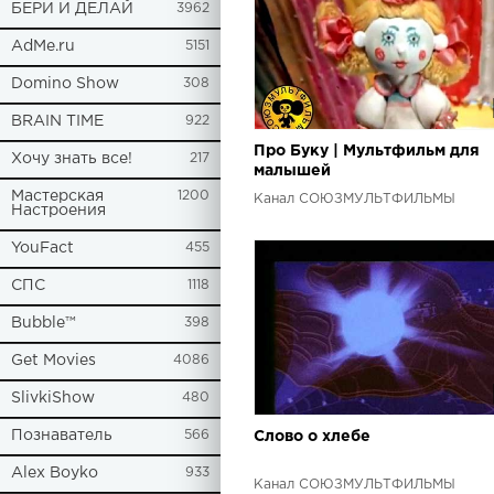
БЕРИ И ДЕЛАЙ
3962
AdMe.ru
5151
Domino Show
308
BRAIN TIME
922
Про Буку | Мультфильм для
Хочу знать все!
217
малышей
Мастерская
1200
Канал СОЮЗМУЛЬТФИЛЬМЫ
Настроения
YouFact
455
СПС
1118
Bubble™
398
Get Movies
4086
SlivkiShow
480
Познаватель
566
Слово о хлебе
Alex Boyko
933
Канал СОЮЗМУЛЬТФИЛЬМЫ