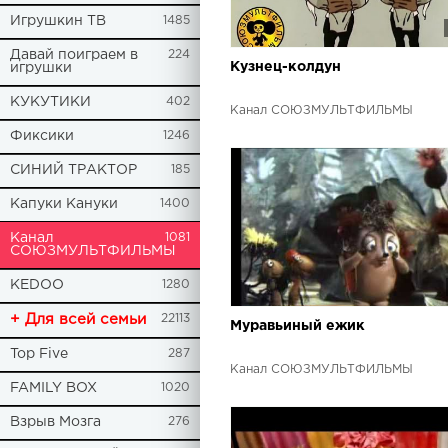
Игрушкин ТВ
1485
Давай поиграем в
224
Кузнец-колдун
игрушки
КУКУТИКИ
402
Канал СОЮЗМУЛЬТФИЛЬМЫ
Фиксики
1246
СИНИЙ ТРАКТОР
185
Капуки Кануки
1400
Канал
1081
СОЮЗМУЛЬТФИЛЬМЫ
KEDOO
1280
+ Для всей семьи
22113
Муравьиный ежик
Top Five
287
Канал СОЮЗМУЛЬТФИЛЬМЫ
FAMILY BOX
1020
Взрыв Мозга
276