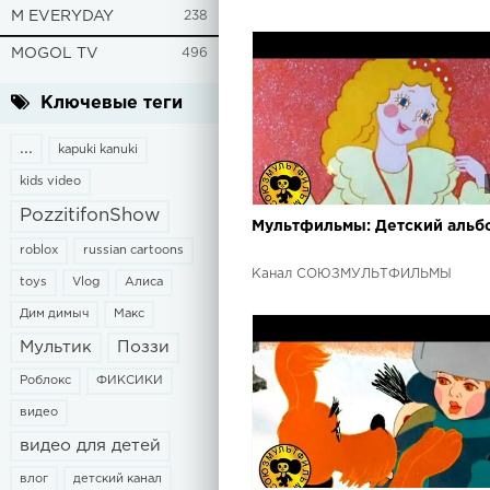
M EVERYDAY
238
MOGOL TV
496
Ключевые теги
...
kapuki kanuki
kids video
PozzitifonShow
Мультфильмы: Детский альб
roblox
russian cartoons
Канал СОЮЗМУЛЬТФИЛЬМЫ
toys
Vlog
Алиса
Дим димыч
Макс
Мультик
Поззи
Роблокс
ФИКСИКИ
видео
видео для детей
влог
детский канал