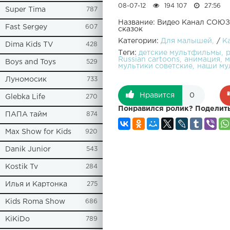
08-07-12
194 107
27:56
Super Tima
787
Название: Видео Канал СО
Fast Sergey
607
сказок
Категории:
Для малышей
/
К
Dima Kids TV
428
Теги:
детские мультфильмы
Russian cartoons
анимация
м
Boys and Toys
529
мультики советские
наши му
Луномосик
733
Нравится
0
Glebka Life
270
Понравился ролик? Поделить
ПАПА тайм
874
Max Show for Kids
920
Danik Junior
543
Kostik Tv
284
Илья и Картонка
275
Kids Roma Show
686
KiKiDo
789