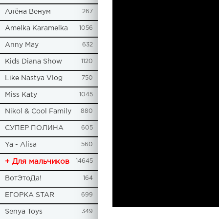
Алёна Венум
267
Amelka Karamelka
1056
Anny May
632
Kids Diana Show
1120
Like Nastya Vlog
750
Miss Katy
1045
Nikol & Cool Family
880
СУПЕР ПОЛИНА
605
Ya - Alisa
560
+ Для мальчиков
14645
ВотЭтоДа!
164
ЕГОРКА STAR
699
Senya Toys
349