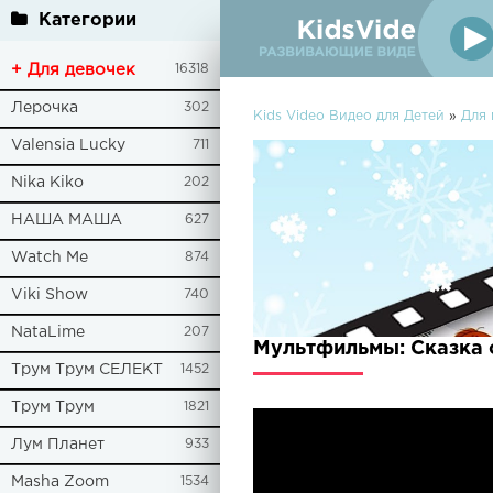
Категории
+ Для девочек
16318
Лерочка
302
Kids Video Видео для Детей
»
Для
Valensia Lucky
711
Nika Kiko
202
НАША МАША
627
Watch Me
874
Viki Show
740
NataLime
207
Мультфильмы: Сказка 
Трум Трум СЕЛЕКТ
1452
Трум Трум
1821
Лум Планет
933
Masha Zoom
1534