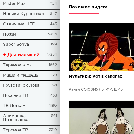
Mister Max
1124
Похожее видео:
Носики Курносики
847
Отличник LIFE
443
Поззи
3095
Super Senya
199
+ Для малышей
17234
Теремок Kids
1862
Маша и Медведь
1279
Мультики: Кот в сапогах
Грузовичок Лева
321
Канал СОЮЗМУЛЬТФИЛЬМЫ
Песенки ТВ
453
ТВ Деткам
1180
Анимашка
561
Познавашка
Теремок ТВ
3319