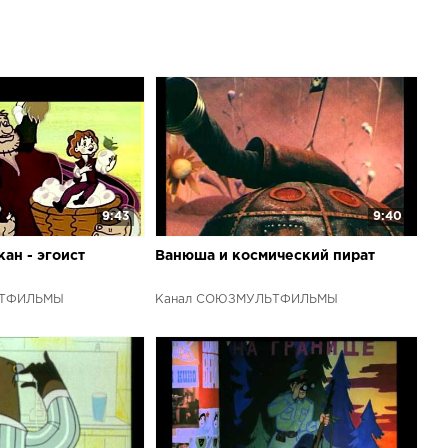
 Баха и Моцарта, а также популярные мелодии 30-х
сь на канал: смотри мультики, получай анонсы и не
е серии Вместе с нашим каналом можно сделать
рерыв и начать смотреть прекрасный мультфильм
атно.
9:43
9:40
ан - эгоист
Ванюша и космический пират
ЬТФИЛЬМЫ
Канал СОЮЗМУЛЬТФИЛЬМЫ