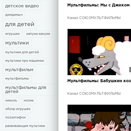
Мультфильмы: Мы с Джеком
детское видео
димдимыч
Канал СОЮЗМУЛЬТФИЛЬМЫ
для детей
игрушки
капуки кануки
мультики
мультики для детей
мультики про машинки
мультфильм
мультфильмы
Мультфильмы: Бабушкин коз
мультфильмы для
детей
Канал СОЮЗМУЛЬТФИЛЬМЫ
николь
нолик
обзор игрушек
поззитифон
развивающие мультики