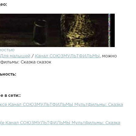
ео:
ностью
Для малышей
/
Канал СОЮЗМУЛЬТФИЛЬМЫ
, можно
тфильмы: Сказка сказок
ьность:
 в сети::
дексе Канал СОЮЗМУЛЬТФИЛЬМЫ Мультфильмы: Сказка
ogle Канал СОЮЗМУЛЬТФИЛЬМЫ Мультфильмы: Сказка
 жизни, которая проходит перед глазами под прекрасные