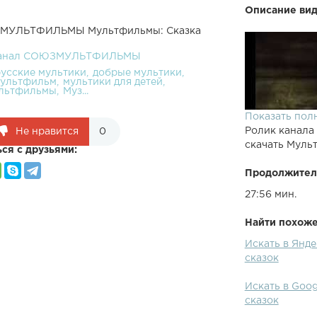
Описание вид
ЮЗМУЛЬТФИЛЬМЫ Мультфильмы: Сказка
анал СОЮЗМУЛЬТФИЛЬМЫ
русские мультики
добрые мультики
ультфильм
мультики для детей
льтфильмы
Муз...
Показать пол
Ролик канала
Не нравится
0
скачать Муль
ся с друзьями:
Продолжител
27:56 мин.
Найти похожее
Искать в Ян
сказок
Искать в Go
сказок
Мультфильм о