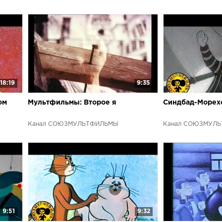
18:19
9:35
ом
Мультфильмы: Второе я
Синдбад-Морех
Канал СОЮЗМУЛЬТФИЛЬМЫ
Канал СОЮЗМУЛ
9:51
9:32