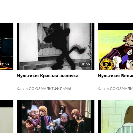
произведения
годов.Подпиши
теряй любимы
небольшой пе
онлайн беспл
17:53
10:36
Мультики: Красная шапочка
Мультики: Велик
Канал СОЮЗМУЛЬТФИЛЬМЫ
Канал СОЮЗМУЛ