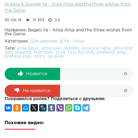
Искать в Google Ya - Alisa Alisa and the three wishes from
the Genie
30-06-19
51 393
3:3
Название: Видео Ya - Alisa Alisa and the three wishes from
the Genie
Категории:
Для девочек
/
Ya - Alisa
Теги:
alisa plays
игрушки
aladdin
алиса и папа
alisa and
dad
playing
kids toys
toys
toys for kids
pretend
play
pretend play
story
ya alisa
Нравится
0
Не нравится
0
Понравился ролик? Поделиться с друзьями:
Похожее видео: