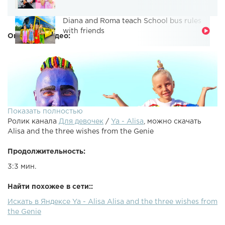
Diana and Roma teach School bus rules
with friends
Описание видео:
Показать полностью
Ролик канала
Для девочек
/
Ya - Alisa
, можно скачать
Alisa and the three wishes from the Genie
Продолжительность:
3:3 мин.
Джин из лампы Алладина появился из телевизора. Алиса
Найти похожее в сети::
как Алладин хочет, чтобы Джин исполнил три желания.
Искать в Яндексе Ya - Alisa Alisa and the three wishes from
Алиса хочет новые игрушки для детей. Видео для детей
the Genie