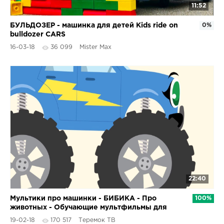
11:52
БУЛЬДОЗЕР - машинка для детей Kids ride on
0%
bulldozer CARS
16-03-18
36 099
Mister Max
22:40
Мультики про машинки - БИБИКА - Про
100%
животных - Обучающие мультфильмы для
самых маленьких
19-02-18
170 517
Теремок ТВ