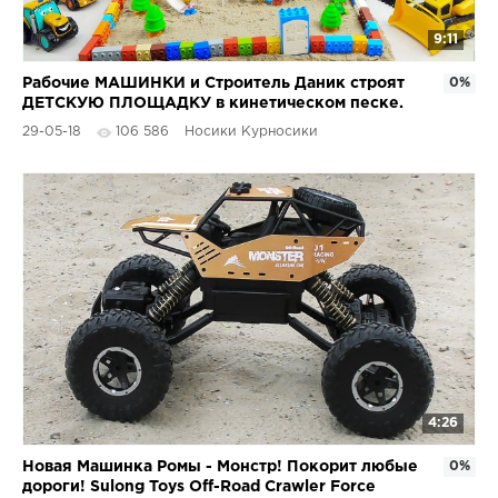
9:11
Рабочие МАШИНКИ и Строитель Даник строят
0%
ДЕТСКУЮ ПЛОЩАДКУ в кинетическом песке.
Про Машинки
29-05-18
106 586
Носики Курносики
4:26
Новая Машинка Ромы - Монстр! Покорит любые
0%
дороги! Sulong Toys Off-Road Crawler Force