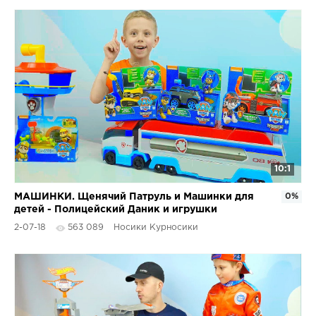
10:1
МАШИНКИ. Щенячий Патруль и Машинки для
0%
детей - Полицейский Даник и игрушки
#PawPatrol
2-07-18
563 089
Носики Курносики