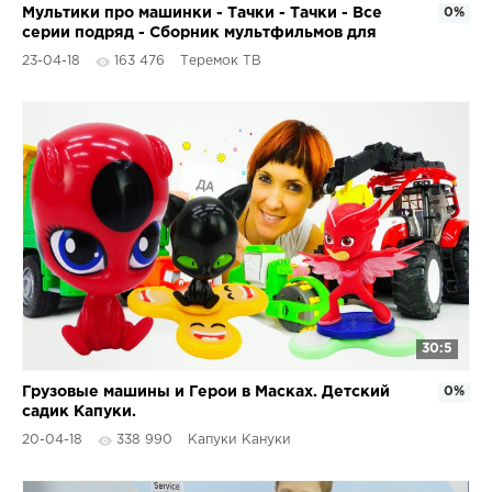
Мультики про машинки - Тачки - Тачки - Все
0%
серии подряд - Сборник мультфильмов для
детей
23-04-18
163 476
Теремок ТВ
30:5
Грузовые машины и Герои в Масках. Детский
0%
садик Капуки.
20-04-18
338 990
Капуки Кануки