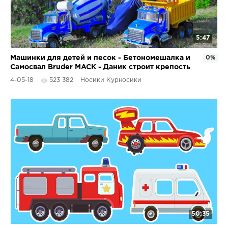
5:47
Машинки для детей и песок - Бетономешалка и
0%
Самосвал Bruder MACK - Даник строит крепость
4-05-18
523 382
Носики Курносики
50:35