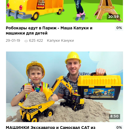
20:59
Робокары едут в Париж - Маша Капуки и
0%
машинки для детей
29-01-19
625 422
Капуки Кануки
8:50
МАШИНКИ Экскаватор и Самосвал CAT из
0%