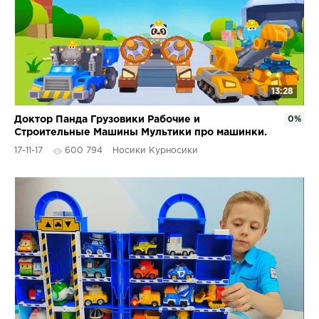
13:28
Доктор Панда Грузовики Рабочие и
0%
Строительные Машины Мультики про машинки.
Dr Panda Trucks
17-11-17
600 794
Носики Курносики