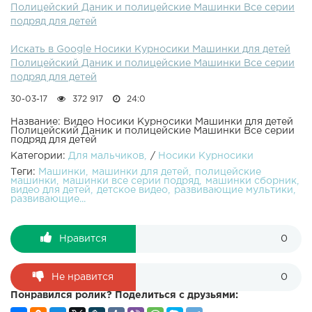
Полицейский Даник и полицейские Машинки Все серии
наборами на полицейскую тематику и как показало
подряд для детей
время, детям очень нравятся эти детские видео с
полицейским Даником. Поэтому канал с радостью
Искать в Google Носики Курносики Машинки для детей
делится этим сборником с ребятами.Подписывайтесь на
Полицейский Даник и полицейские Машинки Все серии
детский канал Носики Курносики: Смотрите ещё детские
подряд для детей
видео про машинки:Гараж ХотВилс в виде портативного
кейса: Пожарные машинки для детей: Машинки ХотВилс
30-03-17
372 917
24:0
и трек для маленьких строителей: ЕЩЁ ИНТЕРЕСНЫЕ
КАНАЛЫ ДЛЯ ДЕТЕЙ:Курносики Junior4+ Корзина
Название: Видео Носики Курносики Машинки для детей
Полицейский Даник и полицейские Машинки Все серии
Игрушек Мы в ВКонтакте: Мы в Одноклассниках: Музыка:
подряд для детей
Категории:
Для мальчиков
/
Носики Курносики
Теги:
Машинки
машинки для детей
полицейские
машинки
машинки все серии подряд
машинки сборник
видео для детей
детское видео
развивающие мультики
развивающие...
Нравится
0
Не нравится
0
Понравился ролик? Поделиться с друзьями: