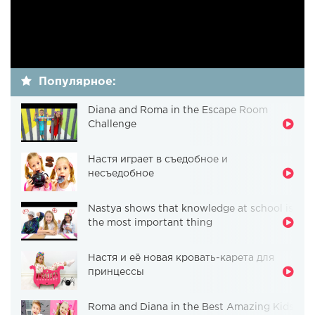
Популярное:
Diana and Roma in the Escape Room
Challenge
Настя играет в съедобное и
несъедобное
Nastya shows that knowledge at school is
the most important thing
Настя и её новая кровать-карета для
принцессы
Roma and Diana in the Best Amazing Kids