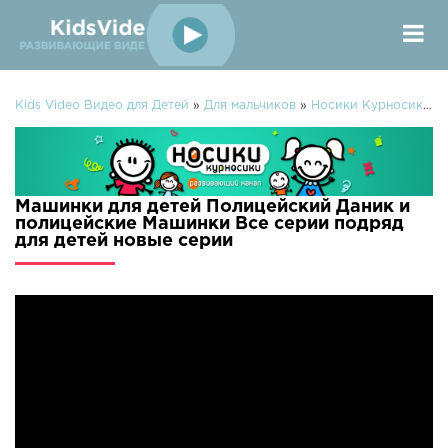
Kids Video Видео для Детей
»
Для мальчиков
»
Носики Курносики
» 
Машинки для детей Полицейский Даник и
полицейские Машинки Все серии подряд
для детей новые серии