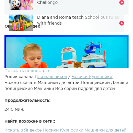
Challenge
Diana and Roma teach School bus rules
with friends
Описание видео:
Показать полностью
Ролик канала
Для мальчиков
/
Носики Курносики
,
можно скачать Машинки для детей Полицейский Даник и
полицейские Машинки Все серии подряд для детей
Продолжительность:
24:0 мин.
Видео для детей про с которыми будет играть мальчик
вместе с папой. Даник продолжает радовать детей
Найти похожее в сети::
своими добрыми и позитивными. Особенно Даник любит
Искать в Яндексе Носики Курносики Машинки для детей
играть в полицейского с разными игрушечными