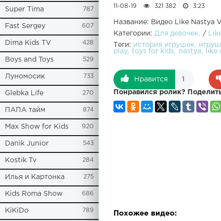
11-08-19
321 382
3:23
Super Tima
787
Название: Видео Like Nastya 
Fast Sergey
607
Категории:
Для девочек
/
Lik
Dima Kids TV
428
Теги:
история игрушек
игруш
play
toys for kids
nastya
like
Boys and Toys
529
Луномосик
733
Нравится
1
Понравился ролик? Поделить
Glebka Life
270
ПАПА тайм
874
Max Show for Kids
920
Danik Junior
543
Kostik Tv
284
Илья и Картонка
275
Kids Roma Show
686
KiKiDo
789
Похожее видео: