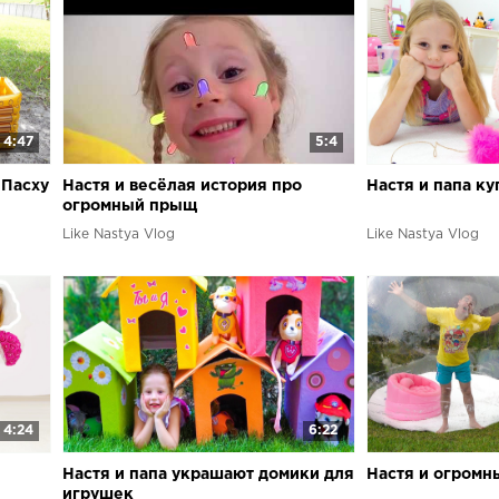
4:47
5:4
 Пасху
Настя и весёлая история про
Настя и папа к
огромный прыщ
Like Nastya Vlog
Like Nastya Vlog
4:24
6:22
Настя и папа украшают домики для
Настя и огромн
игрушек