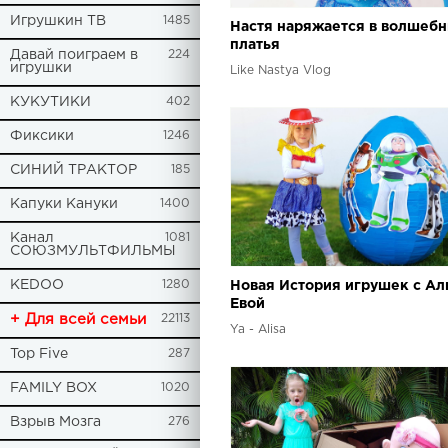
Игрушкин ТВ
1485
Настя наряжается в волшеб
платья
Давай поиграем в
224
игрушки
Like Nastya Vlog
КУКУТИКИ
402
Фиксики
1246
СИНИЙ ТРАКТОР
185
Капуки Кануки
1400
Канал
1081
СОЮЗМУЛЬТФИЛЬМЫ
KEDOO
1280
Новая История игрушек с Ал
Евой
+ Для всей семьи
22113
Ya - Alisa
Top Five
287
FAMILY BOX
1020
Взрыв Мозга
276