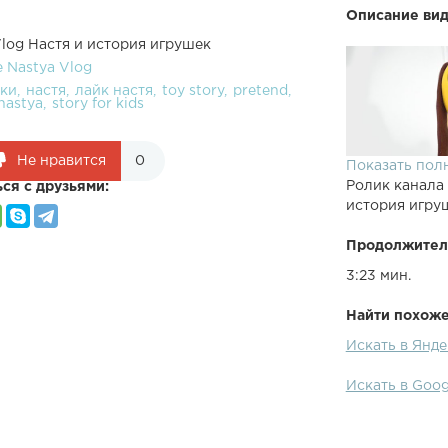
Описание вид
Vlog Настя и история игрушек
e Nastya Vlog
ки
настя
лайк настя
toy story
pretend
 nastya
story for kids
Не нравится
0
Показать пол
Ролик канала
ся с друзьями:
история игру
Продолжител
3:23 мин.
Найти похожее
Искать в Янде
Настя любит 
игрушек ожил
Искать в Goog
игрушек как в
Nastya Vlog -