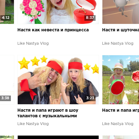
4:12
8:37
Настя как невеста и принцесса
Настя и шуточн
Like Nastya Vlog
Like Nastya Vlog
3:38
3:23
Настя и папа играют в шоу
Настя и папа и
талантов с музыкальными
инструментами
Like Nastya Vlog
Like Nastya Vlog