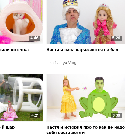
4:46
5:26
упили котёнка
Настя и папа наряжаются на бал
Like Nastya Vlog
4:21
3:38
ый шар
Настя и история про то как не надо
себя вести детям