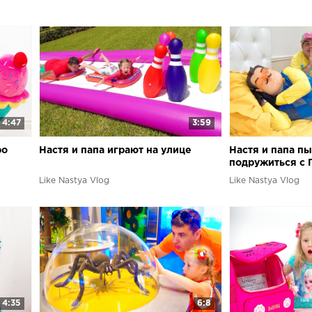
4:47
3:59
ро
Настя и папа играют на улице
Настя и папа п
подружиться с 
Like Nastya Vlog
Like Nastya Vlog
4:35
6:8