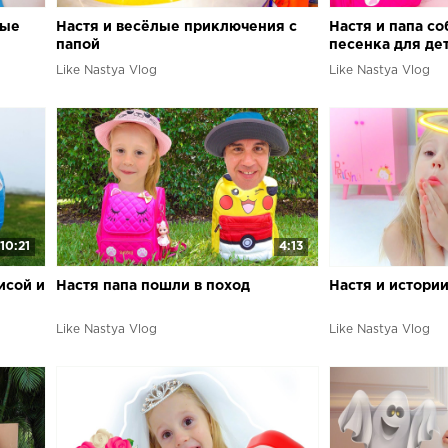
ные
Настя и весёлые приключения с
Настя и папа со
папой
песенка для де
Like Nastya Vlog
Like Nastya Vlog
10:21
4:13
исой и
Настя папа пошли в поход
Настя и истори
Like Nastya Vlog
Like Nastya Vlog