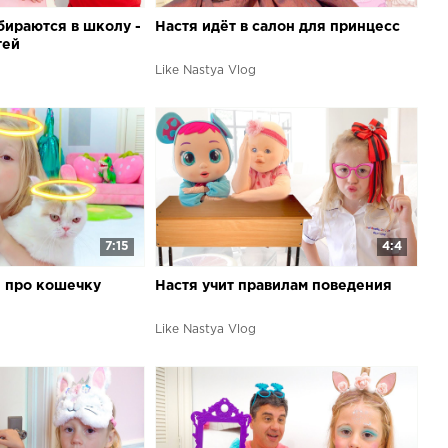
бираются в школу -
Настя идёт в салон для принцесс
тей
Like Nastya Vlog
7:15
4:4
и про кошечку
Настя учит правилам поведения
Like Nastya Vlog