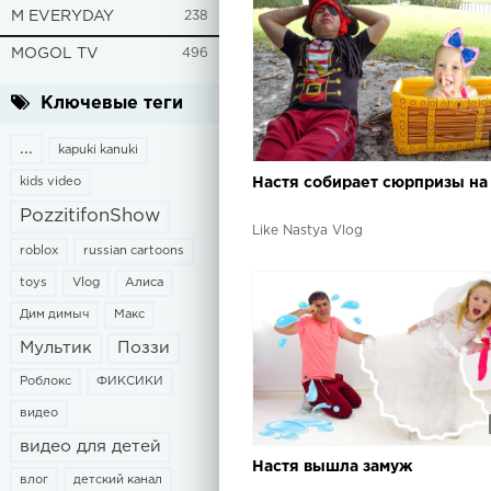
M EVERYDAY
238
MOGOL TV
496
Ключевые теги
...
kapuki kanuki
kids video
Настя собирает сюрпризы на
PozzitifonShow
Like Nastya Vlog
roblox
russian cartoons
toys
Vlog
Алиса
Дим димыч
Макс
Мультик
Поззи
Роблокс
ФИКСИКИ
видео
видео для детей
Настя вышла замуж
влог
детский канал