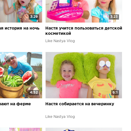
3:29
3:23
ая история на ночь
Настя учится пользоваться детской
косметикой
Like Nastya Vlog
4:52
6:1
грают на ферме
Настя собирается на вечеринку
Like Nastya Vlog