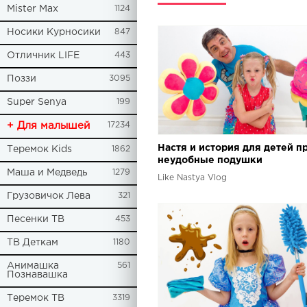
Mister Max
1124
Носики Курносики
847
Отличник LIFE
443
Поззи
3095
Super Senya
199
+ Для малышей
17234
Настя и история для детей п
Теремок Kids
1862
неудобные подушки
Маша и Медведь
1279
Like Nastya Vlog
Грузовичок Лева
321
Песенки ТВ
453
ТВ Деткам
1180
Анимашка
561
Познавашка
Теремок ТВ
3319