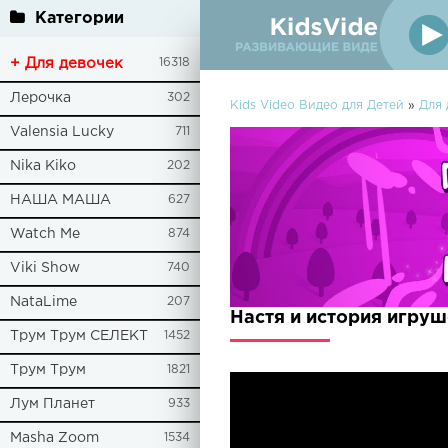
Категории
+ Для девочек
16318
Лерочка
302
Kids Video Видео для Детей
»
Для 
Valensia Lucky
711
Nika Kiko
202
НАША МАША
627
Watch Me
874
Viki Show
740
NataLime
207
Настя и история игру
Трум Трум СЕЛЕКТ
1452
Трум Трум
1821
Лум Планет
933
Masha Zoom
1534