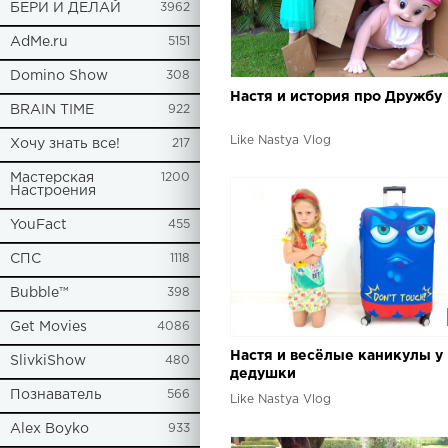
БЕРИ И ДЕЛАЙ
3962
AdMe.ru
5151
Domino Show
308
Настя и история про Дружбу
BRAIN TIME
922
Like Nastya Vlog
Хочу знать все!
217
Мастерская
1200
Настроения
YouFact
455
СПС
1118
Bubble™
398
Get Movies
4086
Настя и весёлые каникулы у
SlivkiShow
480
дедушки
Познаватель
566
Like Nastya Vlog
Alex Boyko
933