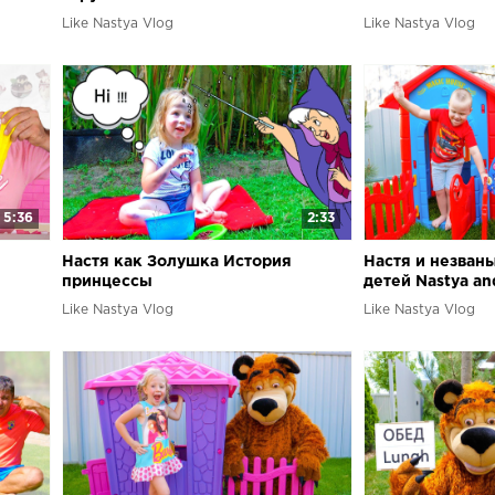
Like Nastya Vlog
Like Nastya Vlog
5:36
2:33
Настя как Золушка История
Настя и незван
принцессы
детей Nastya an
play with toys
Like Nastya Vlog
Like Nastya Vlog