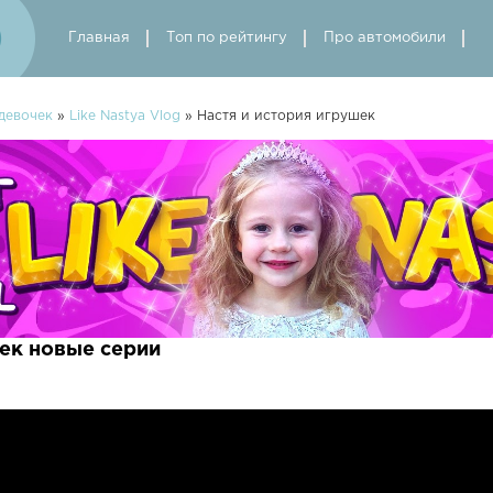
Главная
Топ по рейтингу
Про автомобили
девочек
»
Like Nastya Vlog
» Настя и история игрушек
шек новые серии