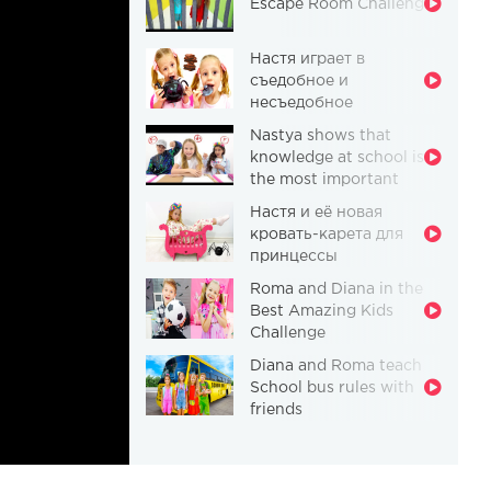
Escape Room Challenge
Настя играет в
съедобное и
несъедобное
Nastya shows that
knowledge at school is
the most important
thing
Настя и её новая
кровать-карета для
принцессы
Roma and Diana in the
Best Amazing Kids
Challenge
Diana and Roma teach
School bus rules with
friends