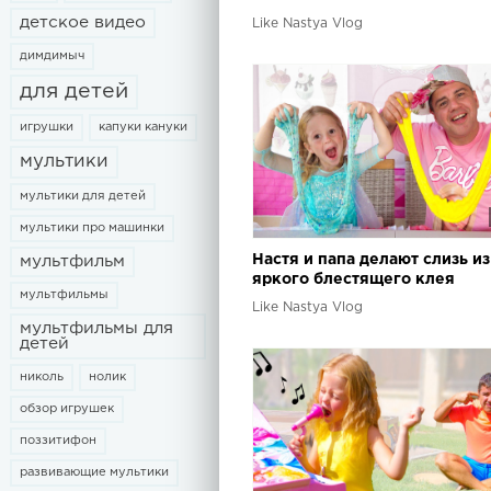
детское видео
Like Nastya Vlog
димдимыч
для детей
игрушки
капуки кануки
мультики
мультики для детей
мультики про машинки
Настя и папа делают слизь из
мультфильм
яркого блестящего клея
мультфильмы
Like Nastya Vlog
мультфильмы для
детей
николь
нолик
обзор игрушек
поззитифон
развивающие мультики