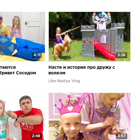
4:11
3:28
ытаются
Настя и история про дружу с
Привет Соседом
волком
Like Nastya Vlog
2:48
3:57