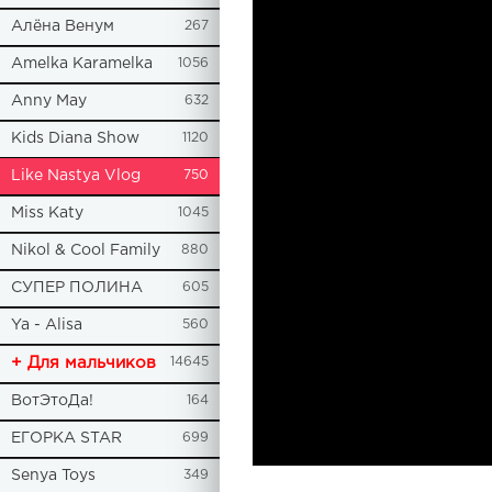
Алёна Венум
267
Amelka Karamelka
1056
Anny May
632
Kids Diana Show
1120
Like Nastya Vlog
750
Miss Katy
1045
Nikol & Cool Family
880
СУПЕР ПОЛИНА
605
Ya - Alisa
560
+ Для мальчиков
14645
ВотЭтоДа!
164
ЕГОРКА STAR
699
Senya Toys
349