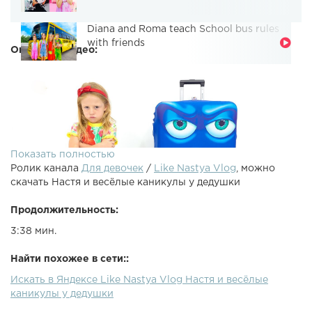
Diana and Roma teach School bus rules
with friends
Описание видео:
Показать полностью
Ролик канала
Для девочек
/
Like Nastya Vlog
, можно
скачать Настя и весёлые каникулы у дедушки
Продолжительность:
3:38 мин.
Наступило лето и начались каникулы. Настя едет к
Найти похожее в сети::
дедушке. Они устраивают веселье, играют в игрушки и с
Искать в Яндексе Like Nastya Vlog Настя и весёлые
ними случаются разные приключения.INSTAGRAM
каникулы у дедушки
Subscribe to Like Nastya Vlog -