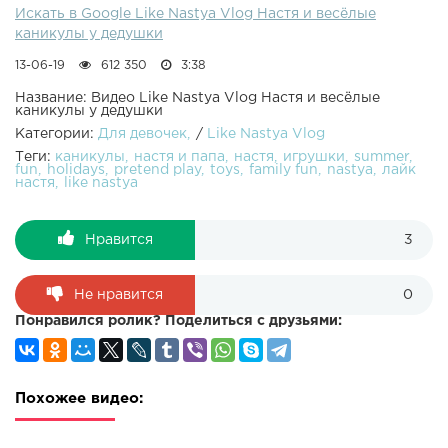
Искать в Google Like Nastya Vlog Настя и весёлые
каникулы у дедушки
13-06-19
612 350
3:38
Название: Видео Like Nastya Vlog Настя и весёлые
каникулы у дедушки
Категории:
Для девочек
/
Like Nastya Vlog
Теги:
каникулы
настя и папа
настя
игрушки
summer
fun
holidays
pretend play
toys
family fun
nastya
лайк
настя
like nastya
Нравится
3
Не нравится
0
Понравился ролик? Поделиться с друзьями:
Похожее видео: