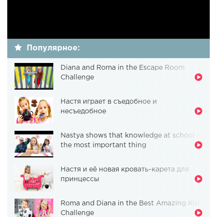
Популярное:
Diana and Roma in the Escape Room
Challenge
Настя играет в съедобное и
несъедобное
Nastya shows that knowledge at school is
the most important thing
Настя и её новая кровать-карета для
принцессы
Roma and Diana in the Best Amazing Kids
Challenge