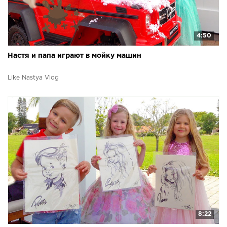
4:50
Настя и папа играют в мойку машин
Like Nastya Vlog
8:22