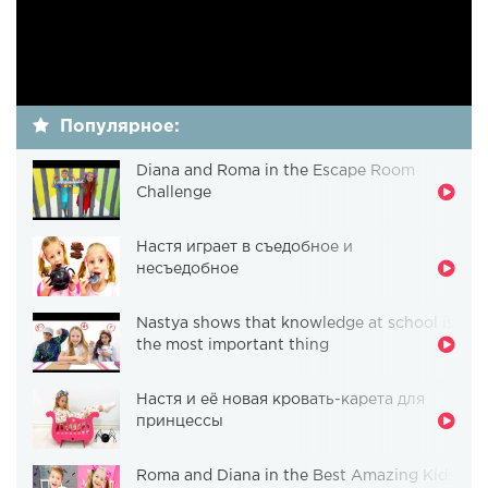
Популярное:
Diana and Roma in the Escape Room
Challenge
Настя играет в съедобное и
несъедобное
Nastya shows that knowledge at school is
the most important thing
Настя и её новая кровать-карета для
принцессы
Roma and Diana in the Best Amazing Kids