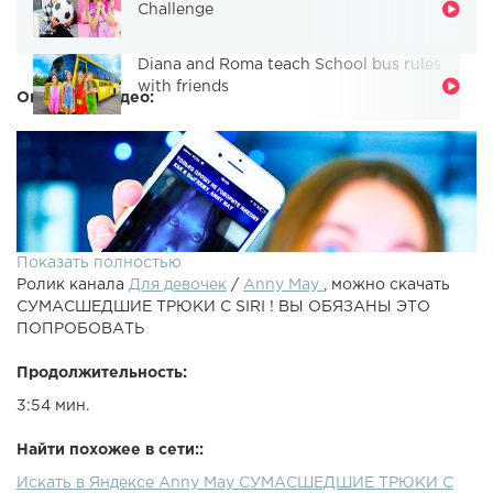
Challenge
Diana and Roma teach School bus rules
with friends
Описание видео:
Показать полностью
Ролик канала
Для девочек
/
Anny May
, можно скачать
СУМАСШЕДШИЕ ТРЮКИ С SIRI ! ВЫ ОБЯЗАНЫ ЭТО
ПОПРОБОВАТЬ
Продолжительность:
3:54 мин.
СУМАСШЕДШИЕ ТРЮКИ С SIRI ! ВЫ ОБЯЗАНЫ ЭТО
ПОПРОБОВАТЬПредыдущее видео: ►Instagram - ►Я в
Найти похожее в сети::
VK - ► Сотрудничество: anny_may@zagency.ru►
Искать в Яндексе Anny May СУМАСШЕДШИЕ ТРЮКИ С
Подписаться - Большое спасибо за лайк и подписку