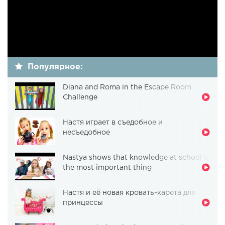
Популярное:
Diana and Roma in the Escape Room
Challenge
Настя играет в съедобное и
несъедобное
Nastya shows that knowledge at school is
the most important thing
Настя и её новая кровать-карета для
принцессы