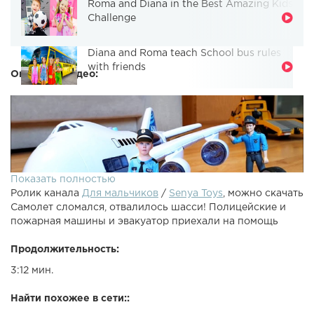
Roma and Diana in the Best Amazing Kids
Challenge
Diana and Roma teach School bus rules
with friends
Описание видео:
Показать полностью
Ролик канала
Для мальчиков
/
Senya Toys
, можно скачать
Самолет сломался, отвалилось шасси! Полицейские и
пожарная машины и эвакуатор приехали на помощь
Продолжительность:
3:12 мин.
Самолет сломался, отвалилось шасси! Полицейские и
пожарная машины и эвакуатор приехали на помощь.
Найти похожее в сети::
Сеня играет в полицейские и пожарную машинки