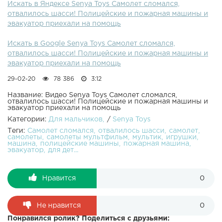
Искать в Яндексе Senya Toys Самолет сломался,
игрушки, эвакуатор и самолет. Композиция "Kool Kats"
отвалилось шасси! Полицейские и пожарная машины и
принадлежит исполнителю Kevin MacLeod. Лицензия:
эвакуатор приехали на помощь
Creative Commons Attribution ( ).Оригинальная версия:
.Исполнитель:
Искать в Google Senya Toys Самолет сломался,
отвалилось шасси! Полицейские и пожарная машины и
эвакуатор приехали на помощь
29-02-20
78 386
3:12
Название: Видео Senya Toys Самолет сломался,
отвалилось шасси! Полицейские и пожарная машины и
эвакуатор приехали на помощь
Категории:
Для мальчиков
/
Senya Toys
Теги:
Самолет сломался
отвалилось шасси
самолет
самолеты
самолеты мультфильм
мультик
игрушки
машина
полицейские машины
пожарная машина
эвакуатор
для дет...
Нравится
0
Не нравится
0
Понравился ролик? Поделиться с друзьями: