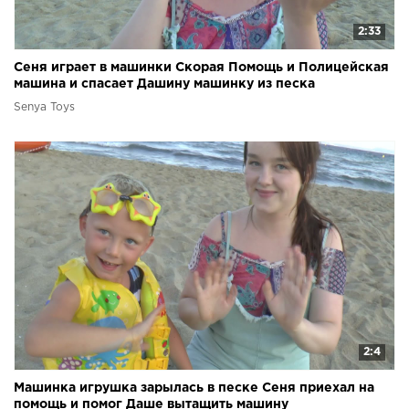
2:33
Сеня играет в машинки Скорая Помощь и Полицейская
машина и спасает Дашину машинку из песка
Senya Toys
2:4
Машинка игрушка зарылась в песке Сеня приехал на
помощь и помог Даше вытащить машину