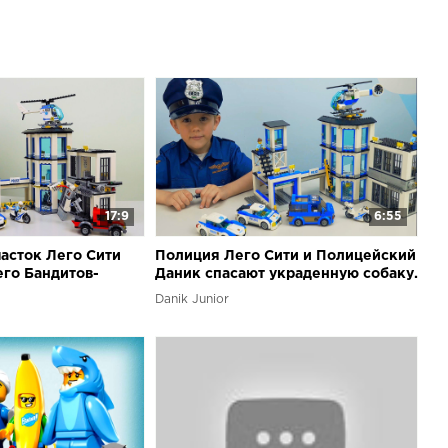
17:9
6:55
асток Лего Сити
Полиция Лего Сити и Полицейский
его Бандитов-
Даник спасают украденную собаку.
LICE STATION Lego
Полицейские машинки Lego Police
Danik Junior