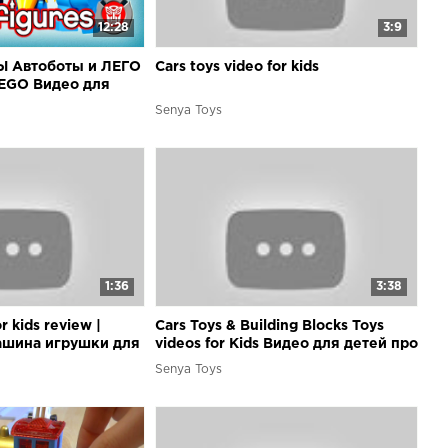
12:28
3:9
 Автоботы и ЛЕГО
Cars toys video for kids
EGO Видео для
для мальчиков
Senya Toys
1:36
3:38
or kids review |
Cars Toys & Building Blocks Toys
ашина игрушки для
videos for Kids Видео для детей про
Машинки Игрушки и Конструктор
Senya Toys