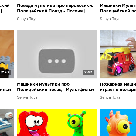
ский
Поезда мультики про паровозики:
Машинки Мульт
|
Полицейский Поезд - Погоня |
Полицейский по
 kids
Police Train toys video for kids:
Мультфильм пр
Senya Toys
Senya Toys
Chase
для детей: Шла
2:20
2:42
Машинки мультики про
Пожарная машин
фильм
Полицейский поезд - Мультфильм
играет в пожар
баум
про полицейские машинки
тушит колесо 
Senya Toys
Senya Toys
игрушки: Шлагбаум