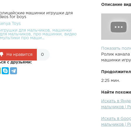
Описание вид
Полицейские машинки игрушки для
deos for boys
Senya Toys
игрушки для мальчиков
машинки
для мальчиков
про машинки
видео
мультики про маши...
открываем наб
Показать пол
в полицейские 
Ролик канала
Не нравится
0
toys for child
машинки игруш
ся с друзьями:
"Amazing Plan
MacLeod. Лице
Продолжител
версия: .Испо
2:25 мин.
Найти похожее
Искать в Янд
мальчиков | Po
Искать в Goo
мальчиков | Po