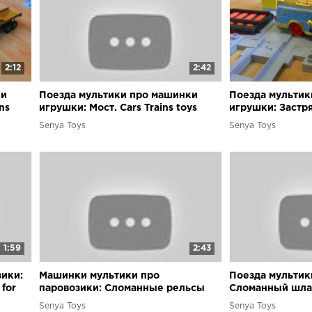
2:12
2:42
ки
Поезда мультики про машинки
Поезда мультик
ns
игрушки: Мост. Cars Trains toys
игрушки: Застр
ay
videos for children: Bridge
toys videos for c
Senya Toys
Senya Toys
1:59
2:43
зики:
Машинки мультики про
Поезда мультик
 for
паровозики: Сломанные рельсы
Сломанный шлаг
Car toys video for kids with trains:
toys videos for k
Senya Toys
Senya Toys