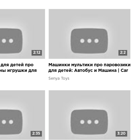
2:12
2:2
для детей про
Машинки мультики про паровозики
ны игрушки для
для детей: Автобус и Машина | Car
toys videos for kids
train toys videos for kids
Senya Toys
2:35
3:20