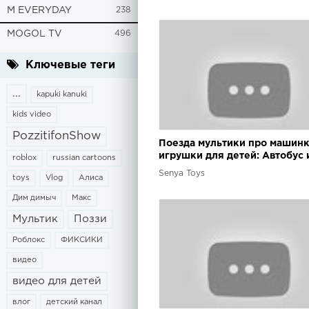
M EVERYDAY
238
MOGOL TV
496
Ключевые теги
...
kapuki kanuki
kids video
PozzitifonShow
Поезда мультики про машин
игрушки для детей: Автобус 
roblox
russian cartoons
Грузовик | Car toys for kids: B
Senya Toys
toys
Vlog
Алиса
Truck
Дим димыч
Макс
Мультик
Поззи
Роблокс
ФИКСИКИ
видео
видео для детей
влог
детский канал