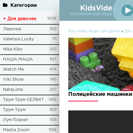
Категории
+ Для девочек
16318
Лерочка
302
Kids Video Видео для Детей
»
Для 
Valensia Lucky
711
Nika Kiko
202
НАША МАША
627
Watch Me
874
Viki Show
740
NataLime
207
Полицейские машинки и
Трум Трум СЕЛЕКТ
1452
Трум Трум
1821
Лум Планет
933
Masha Zoom
1534