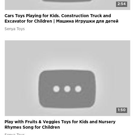
2:54
Cars Toys Playing for Kids. Construction Truck and
Excavator for Children | Машина Игрушки для детей
Senya Toys
1:50
Play with Fruits & Veggies Toys for Kids and Nursery
Rhymes Song for Children