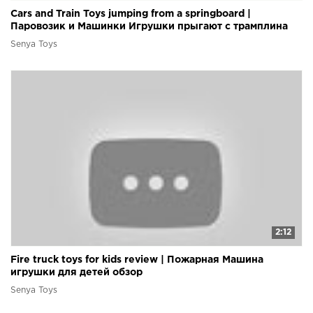
Cars and Train Toys jumping from a springboard |
Паровозик и Машинки Игрушки прыгают с трамплина
Senya Toys
2:12
Fire truck toys for kids review | Пожарная Машина
игрушки для детей обзор
Senya Toys