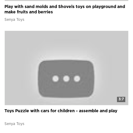
Play with sand molds and Shovels toys on playground and
make fruits and berries
Senya Toys
3:7
Toys Puzzle with cars for children - assemble and play
Senya Toys