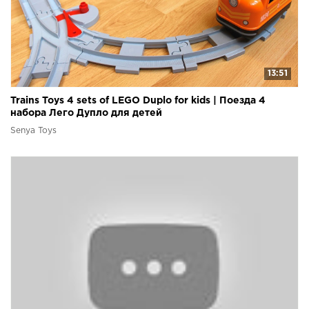
13:51
Trains Toys 4 sets of LEGO Duplo for kids | Поезда 4
набора Лего Дупло для детей
Senya Toys