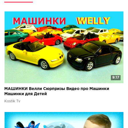
9:17
МАШИНКИ Велли Сюрпризы Видео про Машинки
Машинки для Детей
Kostik Tv