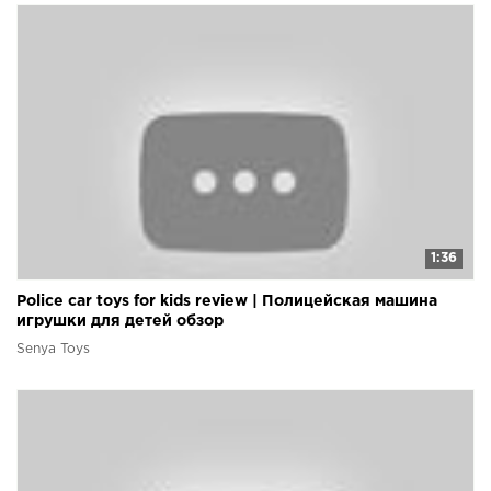
1:36
Police car toys for kids review | Полицейская машина
игрушки для детей обзор
Senya Toys