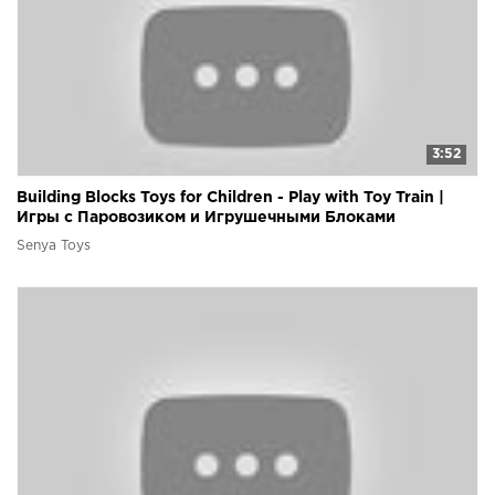
3:52
Building Blocks Toys for Children - Play with Toy Train |
Игры с Паровозиком и Игрушечными Блоками
Senya Toys