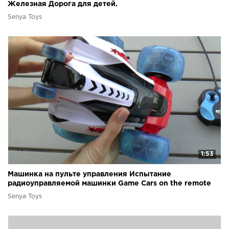
Железная Дорога для детей.
Senya Toys
1:53
Машинка на пульте управления Испытание
радиоуправляемой машинки Game Cars on the remote
control
Senya Toys