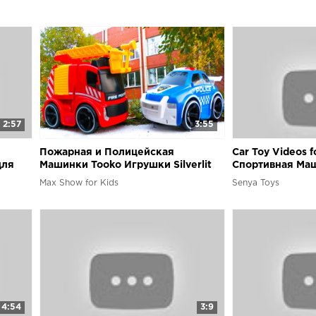
2:57
3:55
Пожарная и Полицейская
Car Toy Videos fo
для
Машинки Tooko Игрушки Silverlit
Спортивная Маш
корая
городу - Видео
Max Show for Kids
Senya Toys
Детей
4:54
3:9