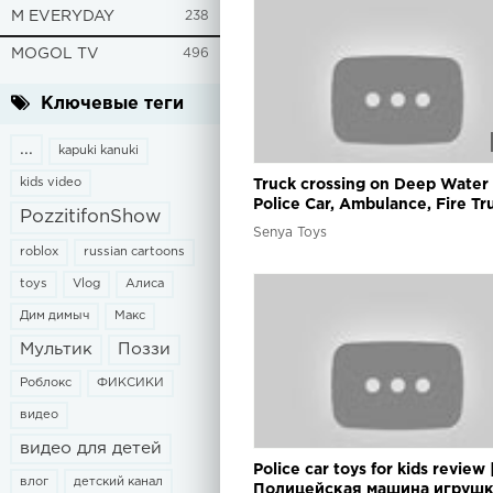
M EVERYDAY
238
MOGOL TV
496
Ключевые теги
...
kapuki kanuki
kids video
Truck crossing on Deep Water
Police Car, Ambulance, Fire Tr
PozzitifonShow
and other Cars Toys for kids
Senya Toys
roblox
russian cartoons
toys
Vlog
Алиса
Дим димыч
Макс
Мультик
Поззи
Роблокс
ФИКСИКИ
видео
видео для детей
Police car toys for kids review 
влог
детский канал
Полицейская машина игрушк