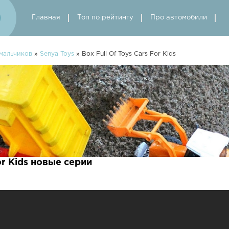
Главная
Топ по рейтингу
Про автомобили
мальчиков
»
Senya Toys
» Box Full Of Toys Cars For Kids
or Kids новые серии