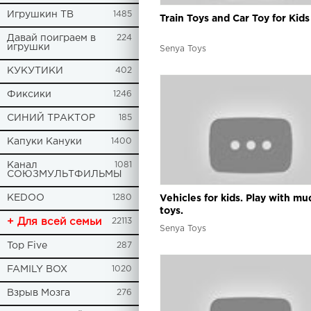
Игрушкин ТВ
1485
Train Toys and Car Toy for Kids
Давай поиграем в
224
игрушки
Senya Toys
КУКУТИКИ
402
Фиксики
1246
СИНИЙ ТРАКТОР
185
Капуки Кануки
1400
Канал
1081
СОЮЗМУЛЬТФИЛЬМЫ
KEDOO
1280
Vehicles for kids. Play with mu
toys.
+ Для всей семьи
22113
Senya Toys
Top Five
287
FAMILY BOX
1020
Взрыв Мозга
276