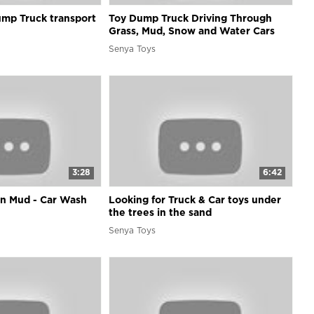
ump Truck transport
Toy Dump Truck Driving Through
Grass, Mud, Snow and Water Cars
Toy video for kids
Senya Toys
3:28
6:42
in Mud - Car Wash
Looking for Truck & Car toys under
the trees in the sand
Senya Toys