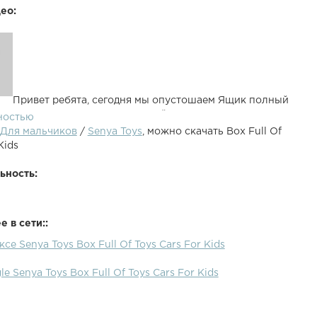
ео:
Привет ребята, сегодня мы опустошаем Ящик полный
рая и пожарная машина, полицейская машина и других
ностью
детей.Подписывайтесь на наш канал, комментируйте,
Для мальчиков
/
Senya Toys
, можно скачать Box Full Of
ми видео, ставьте лайки: Моя группа Facebook: Моя
Kids
кте: Видео про машинки и поезда для детей:
ьность:
 в сети::
се Senya Toys Box Full Of Toys Cars For Kids
e Senya Toys Box Full Of Toys Cars For Kids