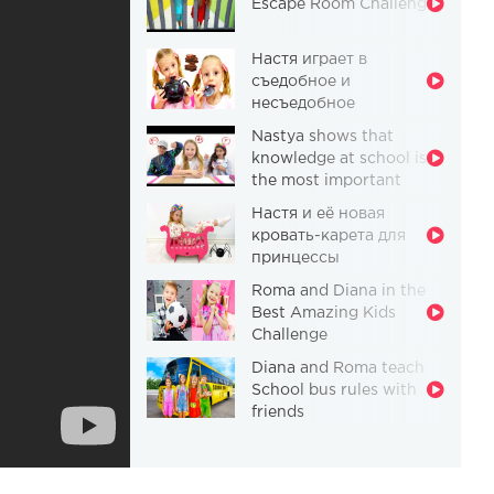
Escape Room Challenge
Настя играет в
съедобное и
несъедобное
Nastya shows that
knowledge at school is
the most important
thing
Настя и её новая
кровать-карета для
принцессы
Roma and Diana in the
Best Amazing Kids
Challenge
Diana and Roma teach
School bus rules with
friends