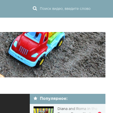
Популярное:
Diana and Roma in the