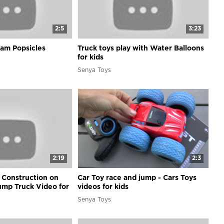
2:5
3:23
eam Popsicles
Truck toys play with Water Balloons
for kids
Senya Toys
2:19
2:3
 Construction on
Car Toy race and jump - Cars Toys
ump Truck Video for
videos for kids
Senya Toys