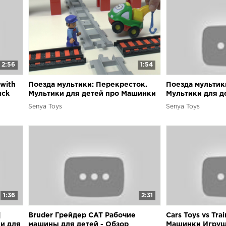
2:56
1:54
 with
Поезда мультики: Перекресток.
Поезда мультик
uck
Мультики для детей про Машинки
Мультики для д
игрушки Лего и Паровозики.
игрушки Лего и
Senya Toys
Senya Toys
1:36
2:31
|
Bruder Грейдер CAT Рабочие
Cars Toys vs Trai
и для
машины для детей - Обзор
Машинки Игруш