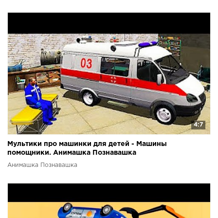
4:7
Мультики про машинки для детей - Машины
помощники. Анимашка Познавашка
Анимашка Познавашка