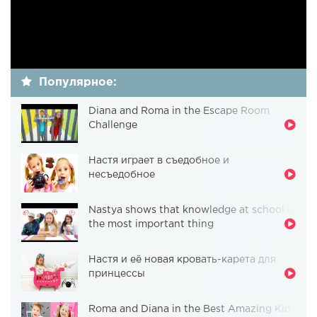
Популярное:
Diana and Roma in the Escape Room
Challenge
Настя играет в съедобное и
несъедобное
Nastya shows that knowledge at school is
the most important thing
Настя и её новая кровать-карета для
принцессы
Roma and Diana in the Best Amazing Kids