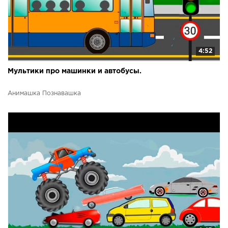
4:52
Мультики про машинки и автобусы.
Анимашка Познавашка