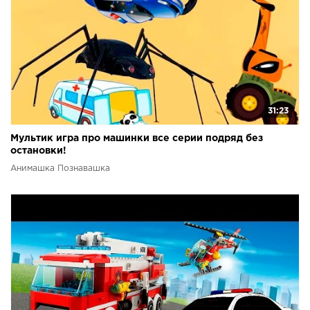
31:23
Мультик игра про машинки все серии подряд без
остановки!
Анимашка Познавашка