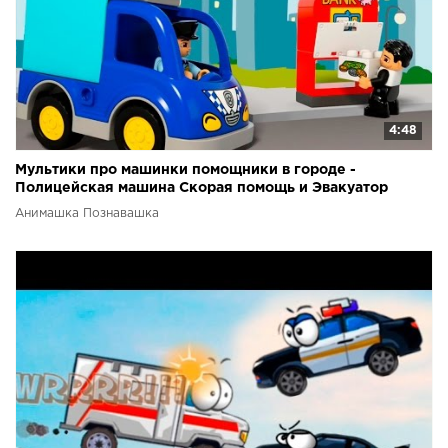
4:48
Мультики про машинки помощники в городе -
Полицейская машина Скорая помощь и Эвакуатор
Анимашка Познавашка