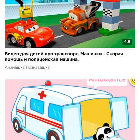
4:6
Видео для детей про транспорт. Машинки - Скорая
помощь и полицейская машина.
Анимашка Познавашка