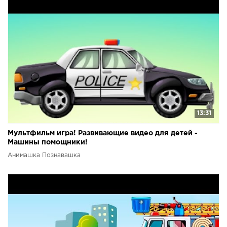
13:31
Мультфильм игра! Развивающие видео для детей -
Машины помощники!
Анимашка Познавашка