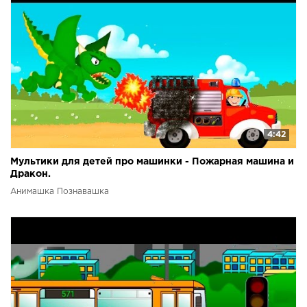
4:42
Мультики для детей про машинки - Пожарная машина и
Дракон.
Анимашка Познавашка