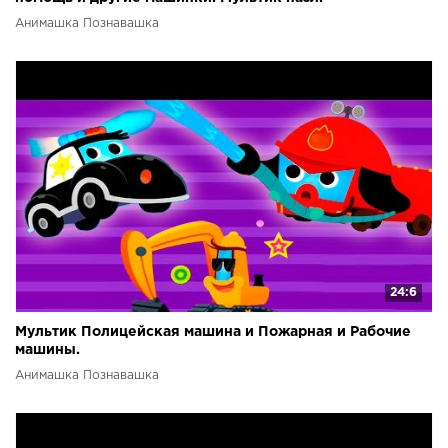
Анимашка Познавашка
24:6
Мультик Полицейская машина и Пожарная и Рабочие
машины.
Анимашка Познавашка