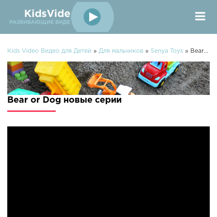
Kids Video Видео для Детей
»
Для мальчиков
»
Senya Toys
» Bear or Dog
Bear or Dog новые серии