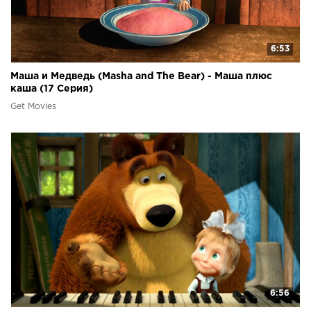
6:53
Маша и Медведь (Masha and The Bear) - Маша плюс
каша (17 Серия)
Get Movies
6:56