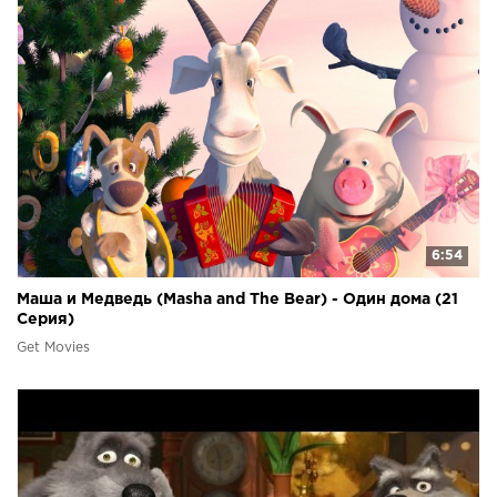
6:54
Маша и Медведь (Masha and The Bear) - Один дома (21
Серия)
Get Movies