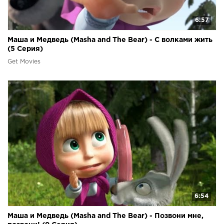
6:57
Маша и Медведь (Masha and The Bear) - С волками жить
(5 Серия)
Get Movies
6:54
Маша и Медведь (Masha and The Bear) - Позвони мне,