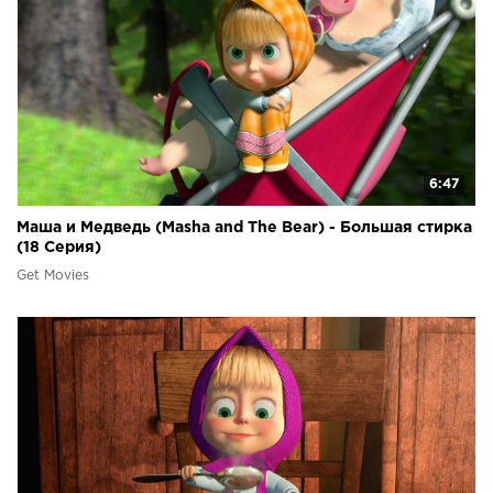
6:47
Маша и Медведь (Masha and The Bear) - Большая стирка
(18 Серия)
Get Movies