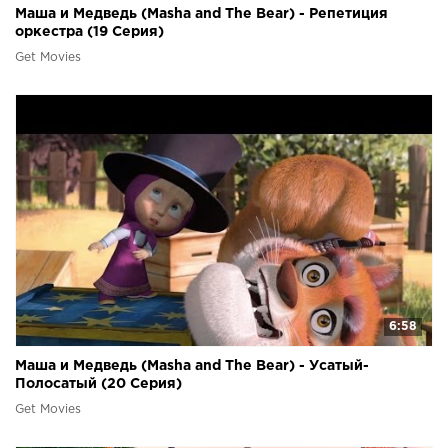
Маша и Медведь (Masha and The Bear) - Репетиция
оркестра (19 Серия)
Get Movies
6:58
Маша и Медведь (Masha and The Bear) - Усатый-
Полосатый (20 Серия)
Get Movies