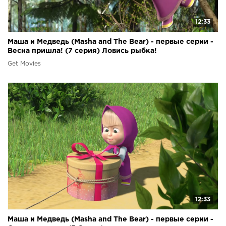
12:33
Маша и Медведь (Masha and The Bear) - первые серии -
Весна пришла! (7 серия) Ловись рыбка!
Get Movies
12:33
Маша и Медведь (Masha and The Bear) - первые серии -