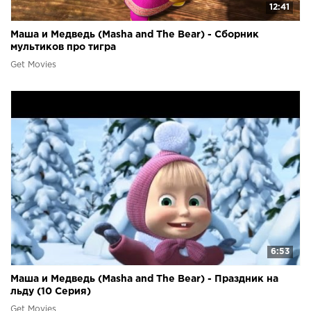
12:41
Маша и Медведь (Masha and The Bear) - Сборник
мультиков про тигра
Get Movies
6:53
Маша и Медведь (Masha and The Bear) - Праздник на
льду (10 Серия)
Get Movies