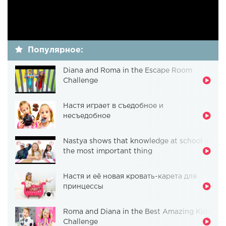
Популярное:
Diana and Roma in the Escape Room
Challenge
Настя играет в съедобное и
несъедобное
Nastya shows that knowledge at school is
the most important thing
Настя и её новая кровать-карета для
принцессы
Roma and Diana in the Best Amazing Kids
Challenge