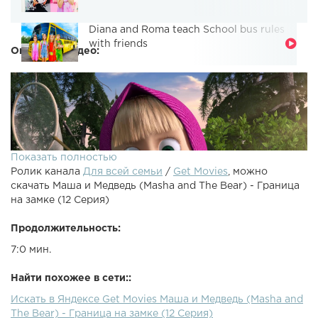
Diana and Roma teach School bus rules
with friends
Описание видео:
Показать полностью
Ролик канала
Для всей семьи
/
Get Movies
, можно
скачать Маша и Медведь (Masha and The Bear) - Граница
на замке (12 Серия)
Продолжительность:
7:0 мин.
Подпишись на Машу в Инстаграм: - now watch in english!
– Masha and The Bear official websiteMasha And The Bear
Найти похожее в сети::
Facebook - RU: Маша и Медведь - Граница на
Искать в Яндексе Get Movies Маша и Медведь (Masha and
замке(Серия 12)Медведь с нетерпением ждёт урожая
The Bear) - Граница на замке (12 Серия)
моркови. Хитрый заяц также поджидает момента, когда