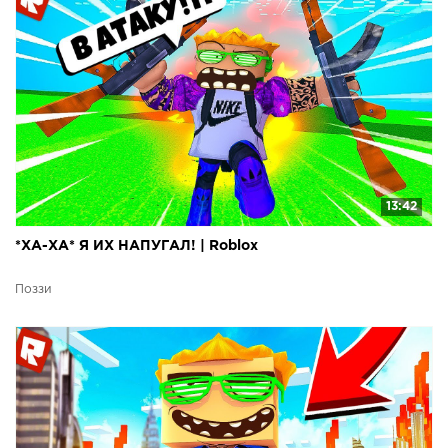
13:42
*ХА-ХА* Я ИХ НАПУГАЛ! | Roblox
Поззи