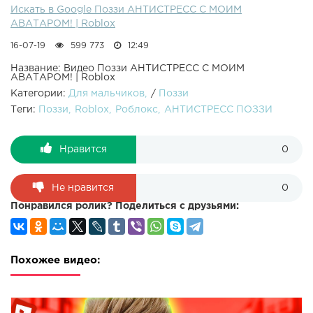
Искать в Google Поззи АНТИСТРЕСС С МОИМ
АВАТАРОМ! | Roblox
16-07-19
599 773
12:49
Название: Видео Поззи АНТИСТРЕСС С МОИМ
АВАТАРОМ! | Roblox
Категории:
Для мальчиков
/
Поззи
Теги:
Поззи
Roblox
Роблокс
АНТИСТРЕСС ПОЗЗИ
Нравится
0
Не нравится
0
Понравился ролик? Поделиться с друзьями:
Похожее видео: