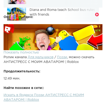
Diana and Roma teach School bus rules
with friends
Описание видео:
Показать полностью
Ролик канала
Для мальчиков
/
Поззи
, можно скачать
АНТИСТРЕСС С МОИМ АВАТАРОМ! | Roblox
Продолжительность:
12:49 мин.
●Roblox - Это же АНТИСТРЕСС с моим автаром в Noob
Найти похожее в сети::
Smacker Simulator ????!●Магазин крутых Игр -
Искать в Яндексе Поззи АНТИСТРЕСС С МОИМ
●Предыдущий ролик - ●Рандом ролик - ● - Моя Инста● -
АВАТАРОМ! | Roblox
Моя страничка ВК● - Группа ВК