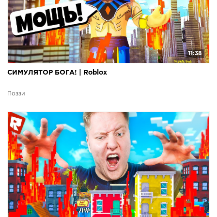
11:38
СИМУЛЯТОР БОГА! | Roblox
Поззи