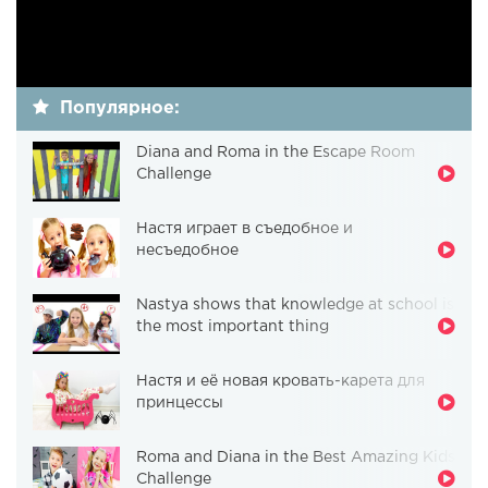
Популярное:
Diana and Roma in the Escape Room
Challenge
Настя играет в съедобное и
несъедобное
Nastya shows that knowledge at school is
the most important thing
Настя и её новая кровать-карета для
принцессы
Roma and Diana in the Best Amazing Kids
Challenge