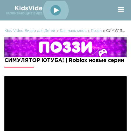
Kids Video Видео для Детей
»
Для мальчиков
»
Поззи
» СИМУЛЯТОР ЮТУБА! | Roblox
СИМУЛЯТОР ЮТУБА! | Roblox новые серии