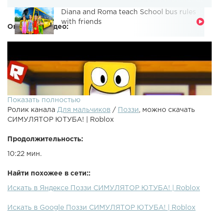
Diana and Roma teach School bus rules
with friends
Описание видео:
Показать полностью
Ролик канала
Для мальчиков
/
Поззи
, можно скачать
СИМУЛЯТОР ЮТУБА! | Roblox
Продолжительность:
10:22 мин.
Найти похожее в сети::
Искать в Яндексе Поззи СИМУЛЯТОР ЮТУБА! | Roblox
●Спасибо за Лайк и Подписку Бро (^ヮ^)/●Roblox - Новые
Искать в Google Поззи СИМУЛЯТОР ЮТУБА! | Roblox
режимы в роблоксе! Ютуб симулятор!●Предыдущий