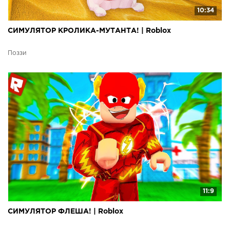
10:34
СИМУЛЯТОР КРОЛИКА-МУТАНТА! | Roblox
Поззи
11:9
СИМУЛЯТОР ФЛЕША! | Roblox