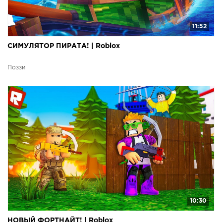
11:52
СИМУЛЯТОР ПИРАТА! | Roblox
Поззи
10:30
НОВЫЙ ФОРТНАЙТ! | Roblox