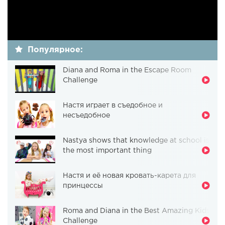
Популярное:
Diana and Roma in the Escape Room
Challenge
Настя играет в съедобное и
несъедобное
Nastya shows that knowledge at school is
the most important thing
Настя и её новая кровать-карета для
принцессы
Roma and Diana in the Best Amazing Kids
Challenge