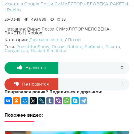
Искать в Google Поззи СИМУЛЯТОР ЧЕЛОВЕКА-РАКЕТЫ!
| Roblox
26-03-18
493 889
10:38
Название: Видео Поззи СИМУЛЯТОР ЧЕЛОВЕКА-
РАКЕТЫ! | Roblox
Категории:
Для мальчиков
/
Поззи
Теги:
PozzitifonShow
Поззи
Roblox
Роблокс
Ракета
Симулятор
Rocket Simulator
Нравится
0
Не нравится
1
Понравился ролик? Поделиться с друзьями:
Похожее видео: