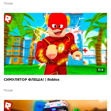
Поззи
11:9
СИМУЛЯТОР ФЛЕША! | Roblox
Поззи