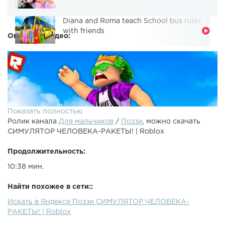
Diana and Roma teach School bus rules
with friends
Описание видео:
Показать полностью
Ролик канала
Для мальчиков
/
Поззи
, можно скачать
СИМУЛЯТОР ЧЕЛОВЕКА-РАКЕТЫ! | Roblox
Продолжительность:
10:38 мин.
●Спасибо за Лайк и Подписку Бро (^ヮ^)/●Roblox -
Найти похожее в сети::
Улетел в далекий космос в режиме Rocket Simulator!
Искать в Яндексе Поззи СИМУЛЯТОР ЧЕЛОВЕКА-
●Предыдущий ролик - ●Рандом ролик - ● - Моя Инста● -
РАКЕТЫ! | Roblox
Моя страничка ВК● - Группа ВК