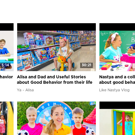
5:14
30:21
havior
Alisa and Dad and Useful Stories
Nastya and a coll
about Good Behavior from their life
about good behav
in Dallas, Techas
Ya - Alisa
Like Nastya Vlog