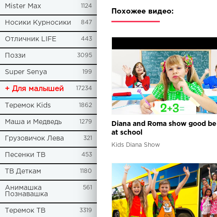
Mister Max
1124
Похожее видео:
Носики Курносики
847
Отличник LIFE
443
Поззи
3095
Super Senya
199
+ Для малышей
17234
Теремок Kids
1862
Маша и Медведь
1279
Diana and Roma show good be
at school
Грузовичок Лева
321
Kids Diana Show
Песенки ТВ
453
ТВ Деткам
1180
Анимашка
561
Познавашка
Теремок ТВ
3319