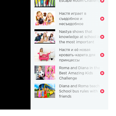
Escape Room Challenge
Настя играет в
съедобное и
несъедобное
Nastya shows that
knowledge at school is
the most important
thing
Настя и её новая
кровать-карета для
принцессы
Roma and Diana in the
Best Amazing Kids
Challenge
Diana and Roma teach
School bus rules with
friends