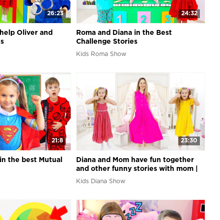
26:23
24:32
help Oliver and
Roma and Diana in the Best
es
Challenge Stories
Kids Roma Show
21:8
23:30
in the best Mutual
Diana and Mom have fun together
and other funny stories with mom |
Diana and Roma
Kids Diana Show