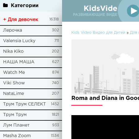
Категории
+ Для девочек
16318
Лерочка
302
Kids Video Видео для Детей
»
Для 
Valensia Lucky
711
Nika Kiko
202
НАША МАША
627
Watch Me
874
Viki Show
740
NataLime
207
Roma and Diana in Goo
Трум Трум СЕЛЕКТ
1452
Трум Трум
1821
Лум Планет
933
Masha Zoom
1534