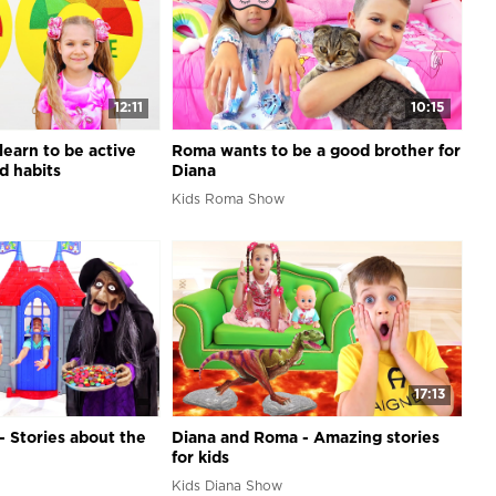
12:11
10:15
earn to be active
Roma wants to be a good brother for
d habits
Diana
Kids Roma Show
17:13
 Stories about the
Diana and Roma - Amazing stories
for kids
Kids Diana Show