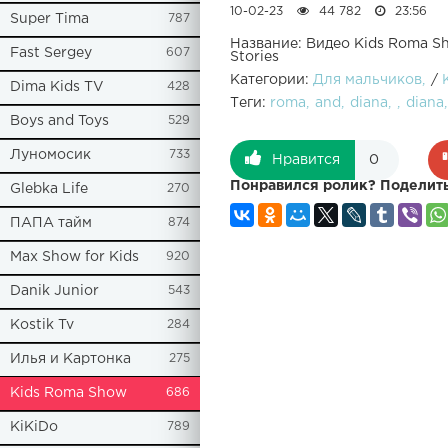
10-02-23
44 782
23:56
Super Tima
787
Название: Видео Kids Roma S
Fast Sergey
607
Stories
Категории:
Для мальчиков
/
Dima Kids TV
428
Теги:
roma
and
diana
diana
Boys and Toys
529
Луномосик
733
Нравится
0
Понравился ролик? Поделить
Glebka Life
270
ПАПА тайм
874
Max Show for Kids
920
Danik Junior
543
Kostik Tv
284
Илья и Картонка
275
Kids Roma Show
686
KiKiDo
789