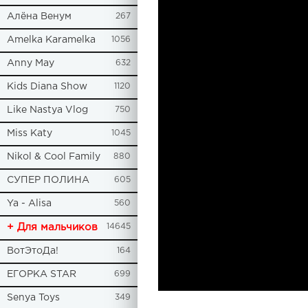
Алёна Венум
267
Amelka Karamelka
1056
Anny May
632
Kids Diana Show
1120
Like Nastya Vlog
750
Miss Katy
1045
Nikol & Cool Family
880
СУПЕР ПОЛИНА
605
Ya - Alisa
560
+ Для мальчиков
14645
ВотЭтоДа!
164
ЕГОРКА STAR
699
Senya Toys
349