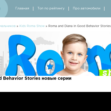
Главная
Топ по рейтингу
Про автомобили
мальчиков
»
Kids Roma Show
» Roma and Diana in Good Behavior Stories
d Behavior Stories новые серии