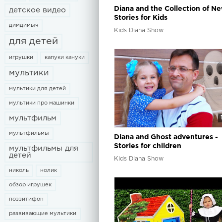
Diana and the Collection of N
детское видео
Stories for Kids
димдимыч
Kids Diana Show
для детей
игрушки
капуки кануки
мультики
мультики для детей
мультики про машинки
мультфильм
мультфильмы
Diana and Ghost adventures -
Stories for children
мультфильмы для
детей
Kids Diana Show
николь
нолик
обзор игрушек
поззитифон
развивающие мультики