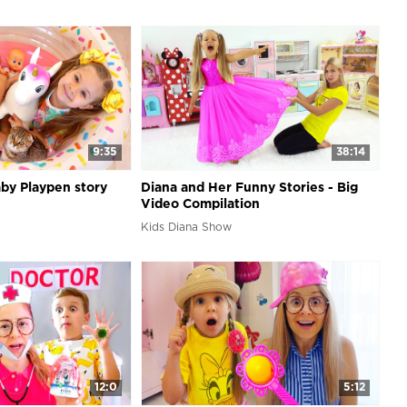
9:35
38:14
by Playpen story
Diana and Her Funny Stories - Big
Video Compilation
Kids Diana Show
12:0
5:12