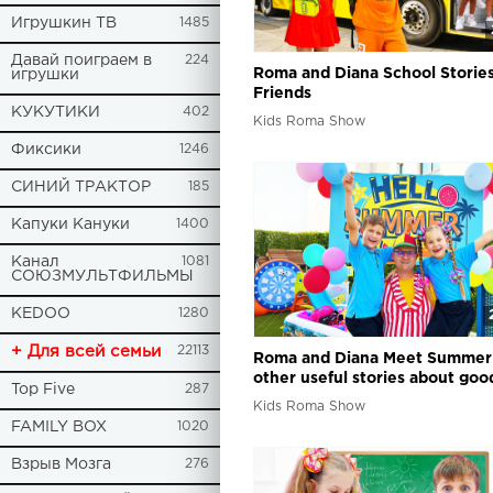
Игрушкин ТВ
1485
Давай поиграем в
224
Roma and Diana School Stories
игрушки
Friends
КУКУТИКИ
402
Kids Roma Show
Фиксики
1246
СИНИЙ ТРАКТОР
185
Капуки Кануки
1400
Канал
1081
СОЮЗМУЛЬТФИЛЬМЫ
KEDOO
1280
+ Для всей семьи
22113
Roma and Diana Meet Summer
other useful stories about goo
Top Five
287
behavior from their lives
Kids Roma Show
FAMILY BOX
1020
Взрыв Мозга
276