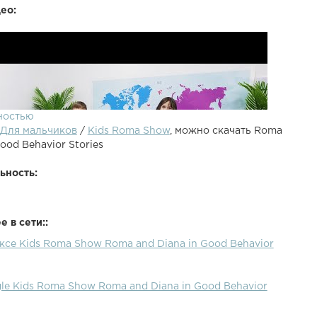
ео:
ностью
Для мальчиков
/
Kids Roma Show
, можно скачать Roma
ood Behavior Stories
ьность:
 в сети::
ксе Kids Roma Show Roma and Diana in Good Behavior
le Kids Roma Show Roma and Diana in Good Behavior