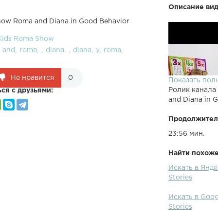
Описание вид
how Roma and Diana in Good Behavior
Kids Roma Show
and
roma
diana
diana
y
roma
Не нравится
0
Показать пол
Ролик канала
ся с друзьями:
and Diana in G
Продолжител
23:56 мин.
Найти похожее
Искать в Янде
Stories
Искать в Goog
Stories