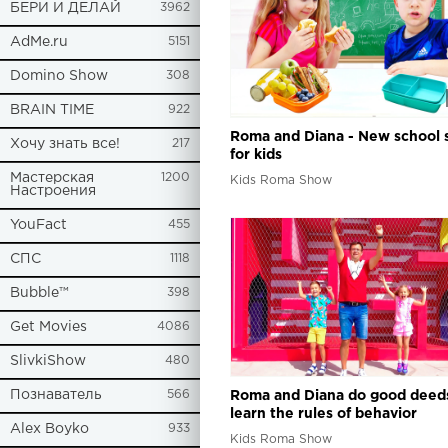
БЕРИ И ДЕЛАЙ
3962
AdMe.ru
5151
Domino Show
308
BRAIN TIME
922
Roma and Diana - New school s
Хочу знать все!
217
for kids
Мастерская
1200
Kids Roma Show
Настроения
YouFact
455
СПС
1118
Bubble™
398
Get Movies
4086
SlivkiShow
480
Познаватель
566
Roma and Diana do good deed
learn the rules of behavior
Alex Boyko
933
Kids Roma Show