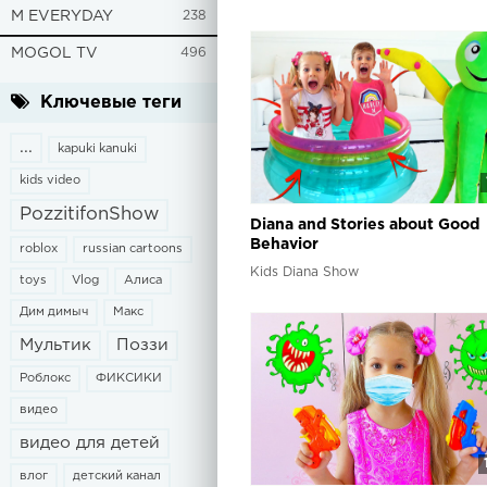
M EVERYDAY
238
MOGOL TV
496
Ключевые теги
...
kapuki kanuki
kids video
PozzitifonShow
Diana and Stories about Good
Behavior
roblox
russian cartoons
Kids Diana Show
toys
Vlog
Алиса
Дим димыч
Макс
Мультик
Поззи
Роблокс
ФИКСИКИ
видео
видео для детей
влог
детский канал