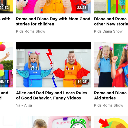
22:32
22:28
 with
Roma and Diana Day with Mom Good
Diana and Roma 
stories for children
other New stori
Kids Roma Show
Kids Diana Show
25:43
14:23
 and
Alice and Dad Play and Learn Rules
Roma and Diana 
d
of Good Behavior. Funny Videos
Aid stories
about Good & Bad Behavior for Kids
Ya - Alisa
Kids Roma Show