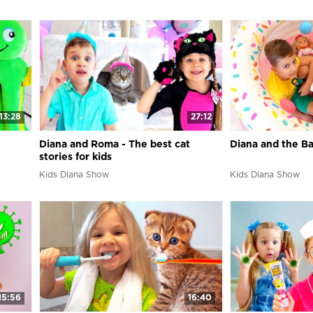
13:28
27:12
Diana and Roma - The best cat
Diana and the Ba
stories for kids
Kids Diana Show
Kids Diana Show
15:56
16:40