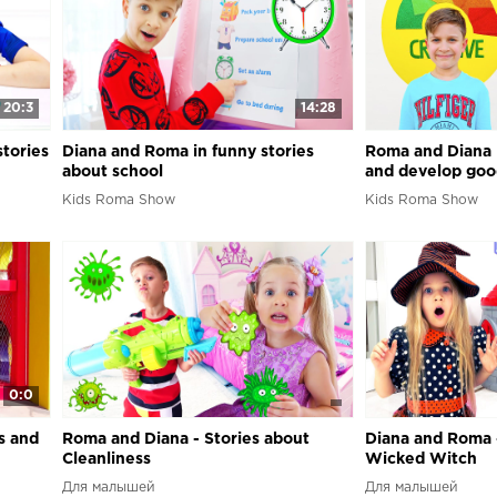
20:3
14:28
tories
Diana and Roma in funny stories
Roma and Diana l
about school
and develop goo
Kids Roma Show
Kids Roma Show
0:0
s and
Roma and Diana - Stories about
Diana and Roma -
Cleanliness
Wicked Witch
Для малышей
Для малышей