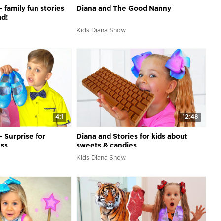
 family fun stories
Diana and The Good Nanny
ad!
Kids Diana Show
4:1
12:48
 Surprise for
Diana and Stories for kids about
ess
sweets & candies
Kids Diana Show