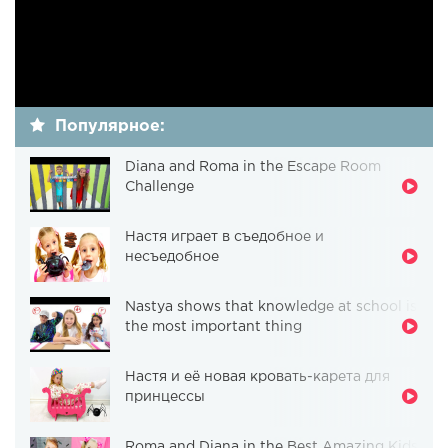
Популярное:
Diana and Roma in the Escape Room
Challenge
Настя играет в съедобное и
несъедобное
Nastya shows that knowledge at school is
the most important thing
Настя и её новая кровать-карета для
принцессы
Roma and Diana in the Best Amazing Kids