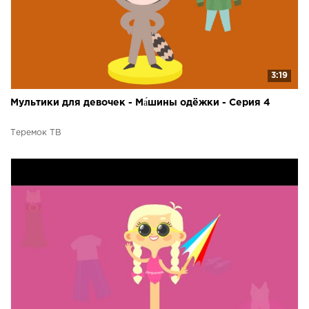
3:19
Мультики для девочек - Ма́шины одёжки - Серия 4
Теремок ТВ