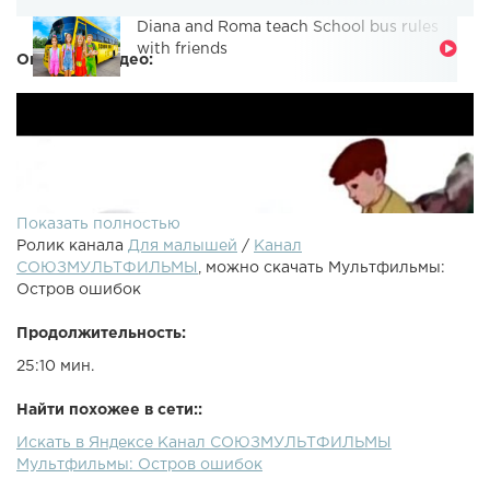
Diana and Roma teach School bus rules
with friends
Описание видео:
Показать полностью
Ролик канала
Для малышей
/
Канал
СОЮЗМУЛЬТФИЛЬМЫ
, можно скачать Мультфильмы:
Остров ошибок
Продолжительность:
25:10 мин.
Найти похожее в сети::
Искать в Яндексе Канал СОЮЗМУЛЬТФИЛЬМЫ
Мультфильмы про школу: Остров ошибокМультфильм о
Мультфильмы: Остров ошибок
мальчике Коле Сорокине, который за год в школе