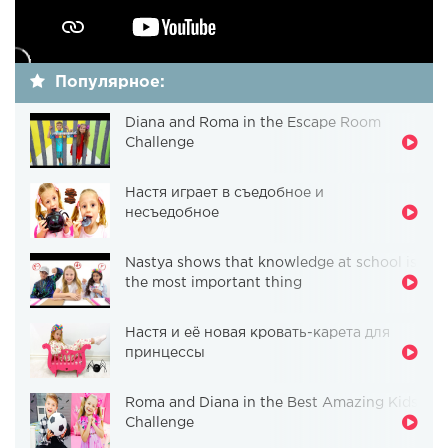
Популярное:
Diana and Roma in the Escape Room
Challenge
Настя играет в съедобное и
несъедобное
Nastya shows that knowledge at school is
the most important thing
Настя и её новая кровать-карета для
принцессы
Roma and Diana in the Best Amazing Kids
Challenge