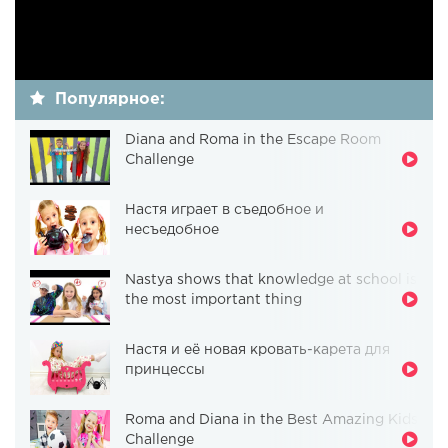
Популярное:
Diana and Roma in the Escape Room
Challenge
Настя играет в съедобное и
несъедобное
Nastya shows that knowledge at school is
the most important thing
Настя и её новая кровать-карета для
принцессы
Roma and Diana in the Best Amazing Kids
Challenge