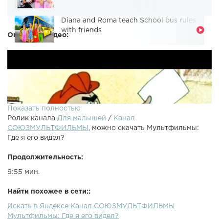
Diana and Roma teach School bus rules
with friends
Описание видео:
Показать полностью
Ролик канала
Для малышей
/
Канал
СОЮЗМУЛЬТФИЛЬМЫ
, можно скачать Мультфильмы:
Где я его видел?
Продолжительность:
9:55 мин.
Найти похожее в сети::
Искать в Яндексе Канал СОЮЗМУЛЬТФИЛЬМЫ
Веселые картинки: Мультфильм по рассказам Носова.
Мультфильмы: Где я его видел?