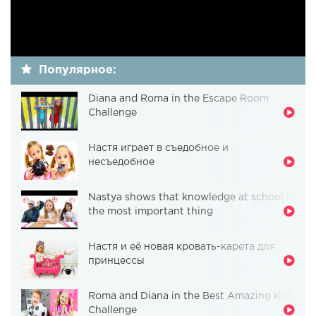
Популярное:
Diana and Roma in the Escape Room
Challenge
Настя играет в съедобное и
несъедобное
Nastya shows that knowledge at school is
the most important thing
Настя и её новая кровать-карета для
принцессы
Roma and Diana in the Best Amazing Kids
Challenge