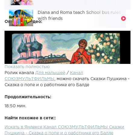
Diana and Roma teach School bus rules
with friends
Описание видео:
Показать полностью
Ролик канала
Для малышей
/
Канал
СОЮЗМУЛЬТФИЛЬМЫ
, можно скачать Сказки Пушкина -
Сказка о попе и о работнике его Балде
Продолжительность:
18:50 мин.
Найти похожее в сети::
Искать в Яндексе Канал СОЮЗМУЛЬТФИЛЬМЫ Сказки
Рисованный советский мультипликационный фильм,
Пушкина - Сказка о попе и о работнике его Балде