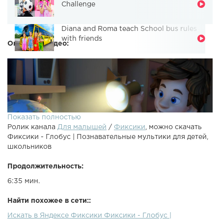
Challenge
Diana and Roma teach School bus rules
with friends
Описание видео:
Показать полностью
Ролик канала
Для малышей
/
Фиксики
, можно скачать
Фиксики - Глобус | Познавательные мультики для детей,
школьников
Продолжительность:
6:35 мин.
Все новые серии Фиксиков здесь ДимДимыч и Нолик
выясняют, можно ли удержаться на быстро крутящемся
Найти похожее в сети::
глобусе. Симка рассказывает, почему мы не падаем с
Искать в Яндексе Фиксики Фиксики - Глобус |
настоящей планеты -- все дело в земном притяжении!