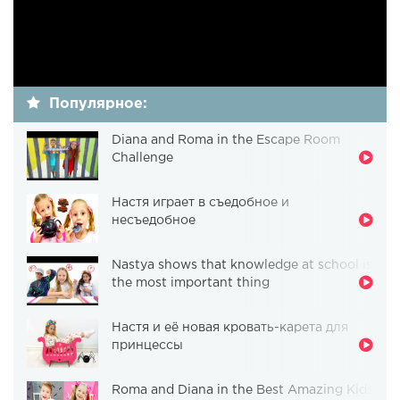
Популярное:
Diana and Roma in the Escape Room
Challenge
Настя играет в съедобное и
несъедобное
Nastya shows that knowledge at school is
the most important thing
Настя и её новая кровать-карета для
принцессы
Roma and Diana in the Best Amazing Kids