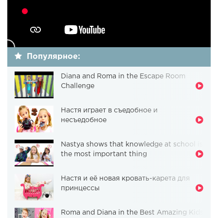
Популярное:
Diana and Roma in the Escape Room
Challenge
Настя играет в съедобное и
несъедобное
Nastya shows that knowledge at school is
the most important thing
Настя и её новая кровать-карета для
принцессы
Roma and Diana in the Best Amazing Kids