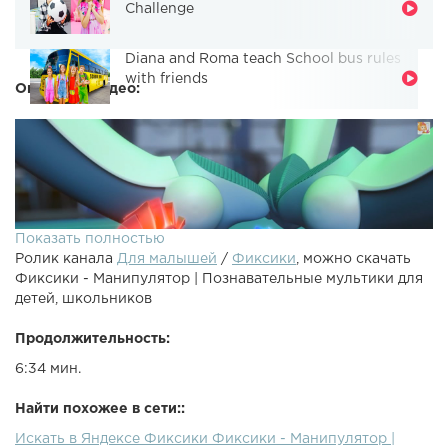
Challenge
Diana and Roma teach School bus rules
with friends
Описание видео:
Показать полностью
Ролик канала
Для малышей
/
Фиксики
, можно скачать
Фиксики - Манипулятор | Познавательные мультики для
детей, школьников
Продолжительность:
6:34 мин.
Все новые серии Фиксиков здесь Профессор Чудаков и
Дедус сконструировали манипулятор -- управляемую
Найти похожее в сети::
механическую руку. Но стоило им оставить ее в ночной
Искать в Яндексе Фиксики Фиксики - Манипулятор |
лаборатории без присмотра, как за дело взялись Файер и