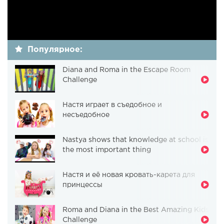
Популярное:
Diana and Roma in the Escape Room
Challenge
Настя играет в съедобное и
несъедобное
Nastya shows that knowledge at school is
the most important thing
Настя и её новая кровать-карета для
принцессы
Roma and Diana in the Best Amazing Kids
Challenge