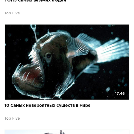
ТОП5 Самых везучих людей
Top Five
17:46
10 Самых невероятных существ в мире
Top Five