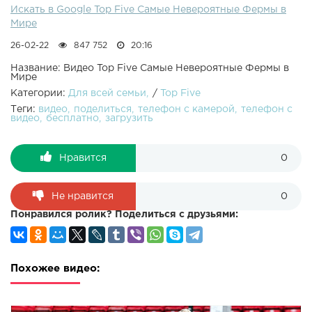
Искать в Google Top Five Самые Невероятные Фермы в
Мире
26-02-22
847 752
20:16
Название: Видео Top Five Самые Невероятные Фермы в
Мире
Категории:
Для всей семьи
/
Top Five
Теги:
видео
поделиться
телефон с камерой
телефон с
видео
бесплатно
загрузить
Нравится
0
Не нравится
0
Понравился ролик? Поделиться с друзьями:
Похожее видео: