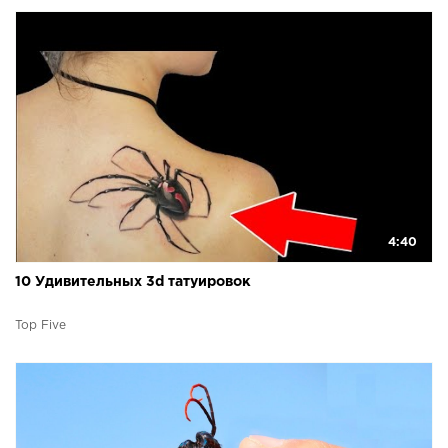
4:40
10 Удивительных 3d татуировок
Top Five