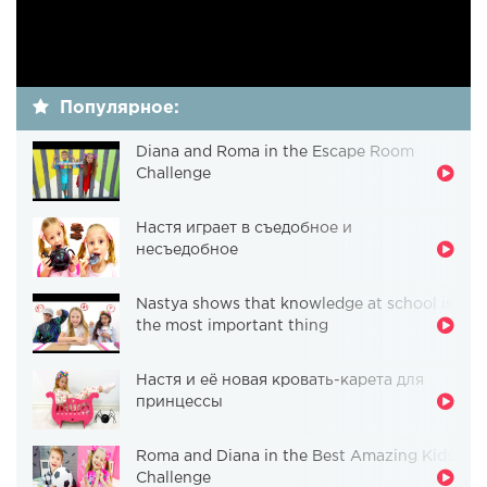
Популярное:
Diana and Roma in the Escape Room
Challenge
Настя играет в съедобное и
несъедобное
Nastya shows that knowledge at school is
the most important thing
Настя и её новая кровать-карета для
принцессы
Roma and Diana in the Best Amazing Kids
Challenge