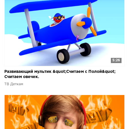
5:26
Развивающий мультик &quot;Считаем с Полой&quot;
Считаем овечек.
ТВ Деткам