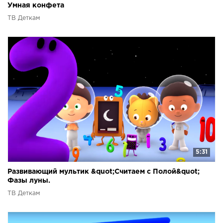
Умная конфета
ТВ Деткам
5:31
Развивающий мультик &quot;Считаем с Полой&quot;
Фазы луны.
ТВ Деткам