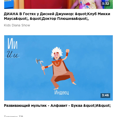
5:32
ДИАНА В Гостях у Дисней Джуниор: &quot;Клуб Микки
Мауса&quot;, &quot;Доктор Плюшева&quot;,
&quot;Принцессы Диснея&quot;
Kids Diana Show
3:46
Развивающий мультик - Алфавит - Буква &quot;И&quot;