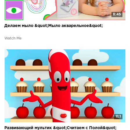
8:45
Делаем мыло &quot;Мыло акварельное&quot;
Watch Me
11:1
Развивающий мультик &quot;Считаем с Полой&quot;