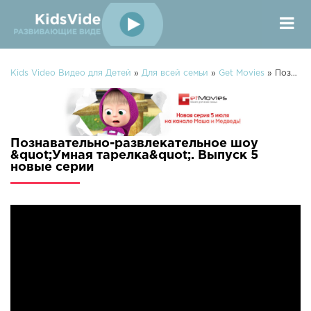
Kids Video Видео для Детей
»
Для всей семьи
»
Get Movies
» Познавательно-развлекательное шоу "Умная тарелка". Выпуск 5
Познавательно-развлекательное шоу
&quot;Умная тарелка&quot;. Выпуск 5
новые серии