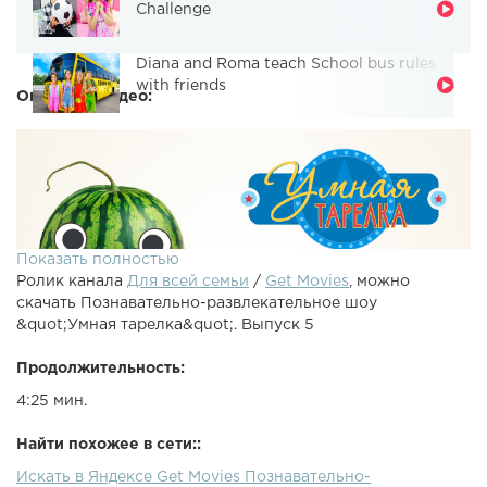
Challenge
Diana and Roma teach School bus rules
with friends
Описание видео:
Показать полностью
Ролик канала
Для всей семьи
/
Get Movies
, можно
скачать Познавательно-развлекательное шоу
&quot;Умная тарелка&quot;. Выпуск 5
Продолжительность:
4:25 мин.
Итак, какая вершина самая высокая в мире? Узнаем
правильный ответ и попробуем ответить на новые
Найти похожее в сети::
вопросы! Занимательная и увлекательная викторина для
Искать в Яндексе Get Movies Познавательно-
детей "Умная тарелка", пятая серия. Сможете ли вы