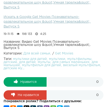
развлекательное шоу &quot;Умная тарелка&quot;.
ответить на эти вопросы? Попробуйте!Все серии Умной
Выпуск 5
Тарелки:
Искать в Google Get Movies Познавательно-
развлекательное шоу &quot;Умная тарелка&quot;.
Выпуск 5
19-11-15
198 133
4:25
Название: Видео Get Movies Познавательно-
развлекательное шоу &quot;Умная тарелка&quot;.
Выпуск 5
Категории:
Для всей семьи
/
Get Movies
Теги:
мультики для детей
мультики
мультфильмы
детские
для детей
мульты
для самых маленьких
для
малышей
мультфильм для детей
веселый мультфильм
детские му...
Нравится
0
Не нравится
0
Понравился ролик? Поделиться с друзьями: