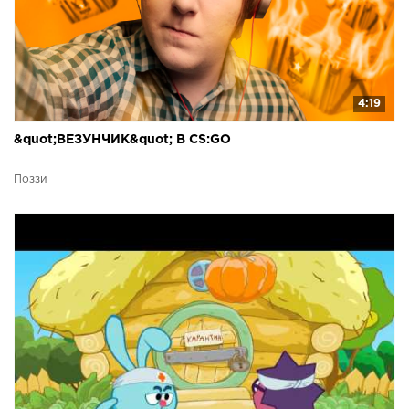
4:19
&quot;ВЕЗУНЧИК&quot; В CS:GO
Поззи