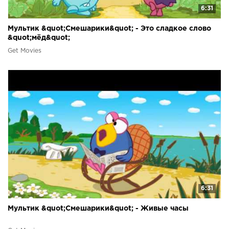
6:31
Мультик &quot;Смешарики&quot; - Это сладкое слово
&quot;мёд&quot;
Get Movies
6:31
Мультик &quot;Смешарики&quot; - Живые часы