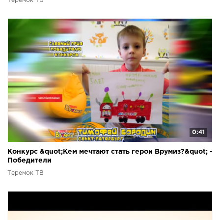
Теремок ТВ
0:41
Конкурс &quot;Кем мечтают стать герои Врумиз?&quot; -
Победители
Теремок ТВ