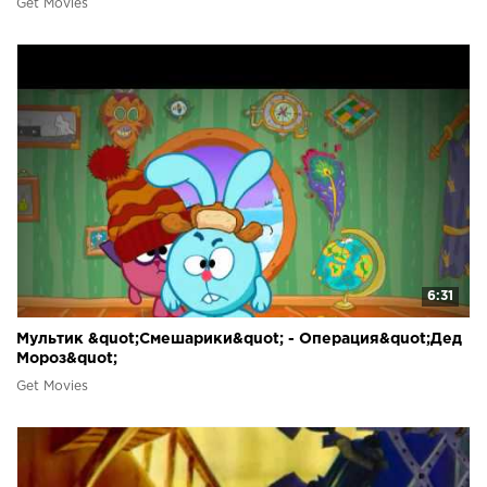
Get Movies
6:31
Мультик &quot;Смешарики&quot; - Операция&quot;Дед
Мороз&quot;
Get Movies