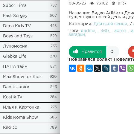
08-05-23
73 182
91:37
Super Tima
787
Название: Видео AdMe.ru Дои
Fast Sergey
607
существуют по сей день и др
Категории:
Для всей семьи
/
Dima Kids TV
428
Теги:
#adme
360
adme
а
загадки
Boys and Toys
529
Луномосик
733
Нравится
0
Glebka Life
270
Понравился ролик? Поделить
ПАПА тайм
874
Max Show for Kids
920
Danik Junior
543
Kostik Tv
284
Илья и Картонка
275
Kids Roma Show
686
KiKiDo
789