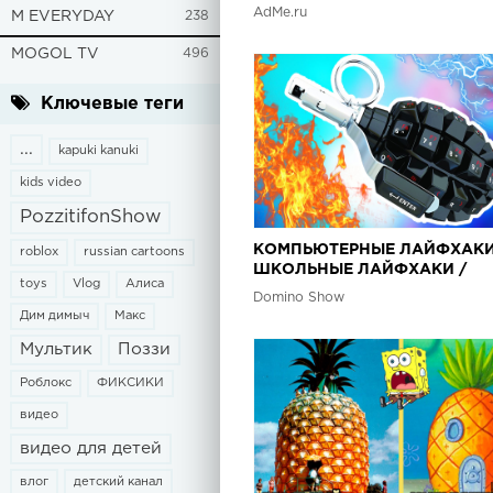
AdMe.ru
M EVERYDAY
238
MOGOL TV
496
Ключевые теги
...
kapuki kanuki
kids video
PozzitifonShow
КОМПЬЮТЕРНЫЕ ЛАЙФХАКИ
roblox
russian cartoons
ШКОЛЬНЫЕ ЛАЙФХАКИ /
toys
Vlog
Алиса
АЛИЭКСПРЕСС
Domino Show
Дим димыч
Макс
Мультик
Поззи
Роблокс
ФИКСИКИ
видео
видео для детей
влог
детский канал