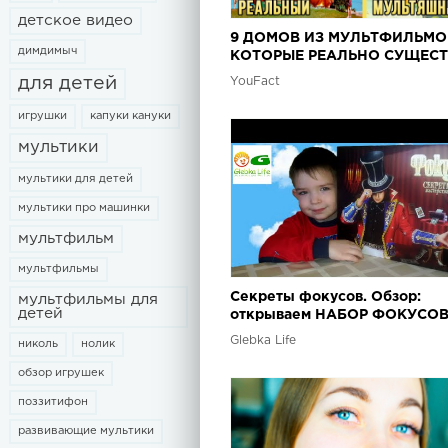
детское видео
9 ДОМОВ ИЗ МУЛЬТФИЛЬМО
димдимыч
КОТОРЫЕ РЕАЛЬНО СУЩЕС
(С ЕНОТОМ РОККИ ПО СКАЙ
для детей
YouFact
игрушки
капуки кануки
мультики
мультики для детей
мультики про машинки
мультфильм
мультфильмы
Секреты фокусов. Обзор:
мультфильмы для
детей
открываем НАБОР ФОКУСОВ
Secrets of tricks. Overview: o
Glebka Life
николь
нолик
bag of tricks.
обзор игрушек
поззитифон
развивающие мультики