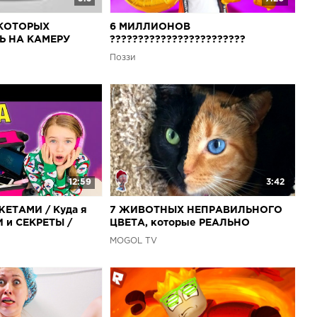
 КОТОРЫХ
6 МИЛЛИОНОВ
Ь НА КАМЕРУ
????????????????????????
СЕКРЕТЫ МОЕГО КАНАЛА?!
Поззи
12:59
3:42
ЖЕТАМИ / Куда я
7 ЖИВОТНЫХ НЕПРАВИЛЬНОГО
 и СЕКРЕТЫ /
ЦВЕТА, которые РЕАЛЬНО
альность / НАША
СУЩЕСТВУЮТ
MOGOL TV