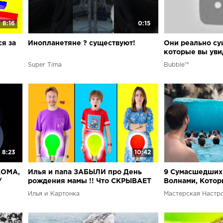
8:16
0:15
я за
Инопланетяне ? существуют!
Они реально су
которые вы уви
жизни
Super Tima
Bubble™
8:23
10:42
ДОМА,
Илья и папа ЗАБЫЛИ про День
9 Сумасшедших 
/
рождения мамы !! Что СКРЫВАЕТ
Волнами, Котор
рые
Картонка? РАСКРЫВАЕМ все свои
Существуют
Илья и Картонка
Мастерская Настр
СЕКРЕТЫ!