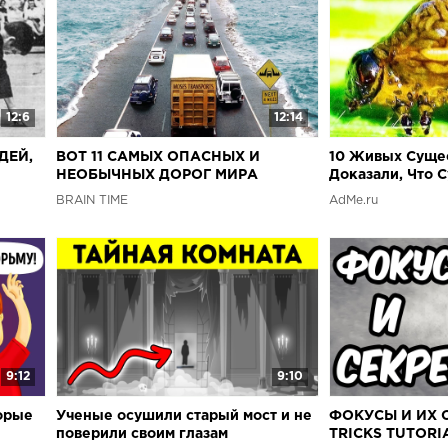
12:6
12:14
ДЕЙ,
ВОТ 11 САМЫХ ОПАСНЫХ И
10 Живых Суще
НЕОБЫЧНЫХ ДОРОГ МИРА
Доказали, Что 
Существуют
BRAIN TIME
AdMe.ru
9:12
9:10
орые
Ученые осушили старый мост и не
ФОКУСЫ И ИХ С
поверили своим глазам
TRICKS TUTORI