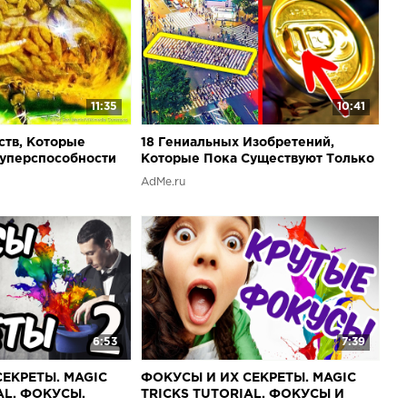
11:35
10:41
ств, Которые
18 Гениальных Изобретений,
Суперспособности
Которые Пока Существуют Только
в Японии
AdMe.ru
6:53
7:39
ЕКРЕТЫ. MAGIC
ФОКУСЫ И ИХ СЕКРЕТЫ. MAGIC
AL. ФОКУСЫ.
TRICKS TUTORIAL. ФОКУСЫ И