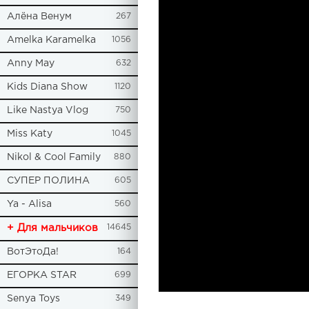
Алёна Венум
267
Amelka Karamelka
1056
Anny May
632
Kids Diana Show
1120
Like Nastya Vlog
750
Miss Katy
1045
Nikol & Cool Family
880
СУПЕР ПОЛИНА
605
Ya - Alisa
560
+ Для мальчиков
14645
ВотЭтоДа!
164
ЕГОРКА STAR
699
Senya Toys
349