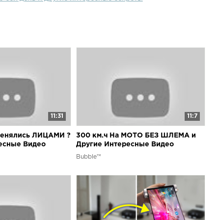
11:31
11:7
енялись ЛИЦАМИ ?
300 км.ч На МОТО БЕЗ ШЛЕМА и
есные Видео
Другие Интересные Видео
Увидеть
которые стоит увидеть!
Bubble™