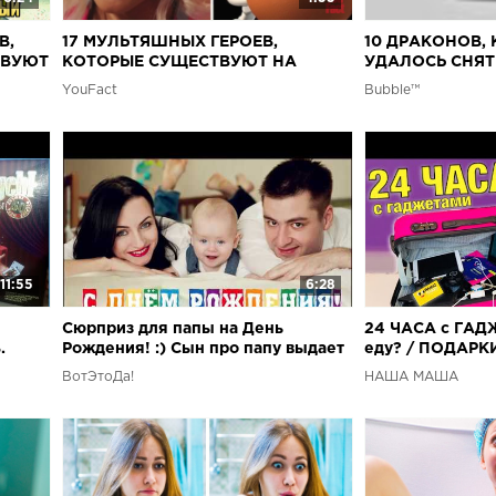
В,
17 МУЛЬТЯШНЫХ ГЕРОЕВ,
10 ДРАКОНОВ,
ТВУЮТ
КОТОРЫЕ СУЩЕСТВУЮТ НА
УДАЛОСЬ СНЯТ
ПУ)
САМОМ ДЕЛЕ
YouFact
Bubble™
11:55
6:28
Сюрприз для папы на День
24 ЧАСА с ГАД
.
Рождения! :) Сын про папу выдает
еду? / ПОДАРКИ
pen
секреты. Веселая семья :)
Ожидание и ре
ВотЭтоДа!
НАША МАША
МАША