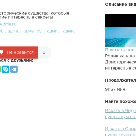
Описание вид
сторические существа, которые
угие интересные секреты
AdMe.ru
4
адме
адме
ру
адми
адми
Показать пол
Не нравится
0
Ролик канала
ся с друзьями:
Доисторическ
интересные с
Продолжител
91:37 мин.
Найти похожее
Искать в Янд
существуют по
Искать в Goo
существуют по