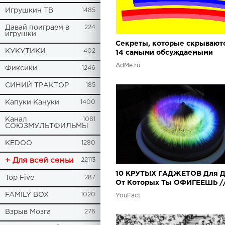
Игрушкин ТВ
1485
Давай поиграем в
224
игрушки
Секреты, которые скрываютс
КУКУТИКИ
402
14 самыми обсуждаемыми
оптическими иллюзиями
AdMe.ru
Фиксики
1246
СИНИЙ ТРАКТОР
185
Капуки Кануки
1400
Канал
1081
СОЮЗМУЛЬТФИЛЬМЫ
KEDOO
1280
+ Для всей семьи
22113
10 КРУТЫХ ГАДЖЕТОВ Для 
Top Five
287
От Которых Ты ОФИГЕЕШЬ /
Безумные технологии, кото
FAMILY BOX
1020
YouFact
уже существуют
Взрыв Мозга
276