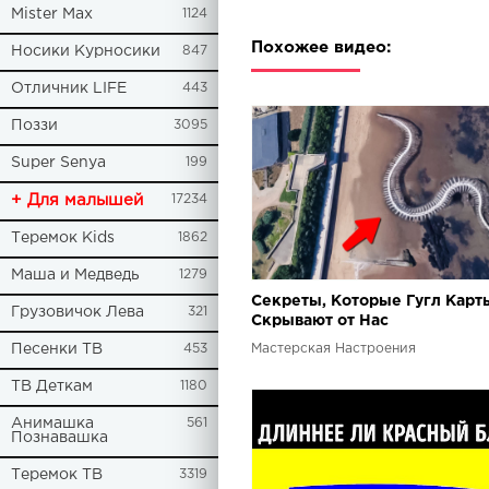
Mister Max
1124
Похожее видео:
Носики Курносики
847
Отличник LIFE
443
Поззи
3095
Super Senya
199
+ Для малышей
17234
Теремок Kids
1862
Маша и Медведь
1279
Секреты, Которые Гугл Карт
Грузовичок Лева
321
Скрывают от Нас
Мастерская Настроения
Песенки ТВ
453
ТВ Деткам
1180
Анимашка
561
Познавашка
Теремок ТВ
3319