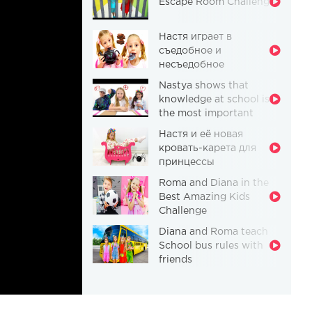
Escape Room Challenge
Настя играет в
съедобное и
несъедобное
Nastya shows that
knowledge at school is
the most important
thing
Настя и её новая
кровать-карета для
принцессы
Roma and Diana in the
Best Amazing Kids
Challenge
Diana and Roma teach
School bus rules with
friends