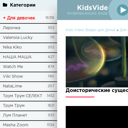
Категории
+ Для девочек
16318
Лерочка
302
Kids Video Видео для Детей
»
Для 
Valensia Lucky
711
Nika Kiko
202
НАША МАША
627
Watch Me
874
Viki Show
740
NataLime
207
Доисторические сущес
Трум Трум СЕЛЕКТ
1452
Трум Трум
1821
Лум Планет
933
Masha Zoom
1534