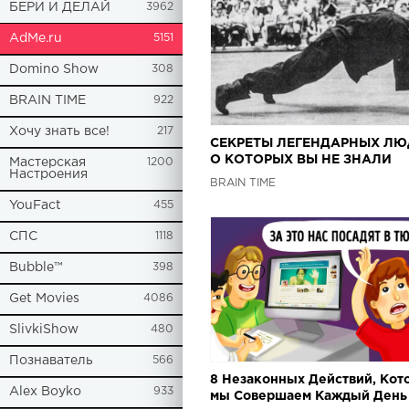
БЕРИ И ДЕЛАЙ
3962
AdMe.ru
5151
Domino Show
308
BRAIN TIME
922
Хочу знать все!
217
СЕКРЕТЫ ЛЕГЕНДАРНЫХ ЛЮ
О КОТОРЫХ ВЫ НЕ ЗНАЛИ
Мастерская
1200
Настроения
BRAIN TIME
YouFact
455
СПС
1118
Bubble™
398
Get Movies
4086
SlivkiShow
480
Познаватель
566
8 Незаконных Действий, Кот
Alex Boyko
933
мы Совершаем Каждый День