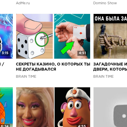
ФОКУСЫ И СЕК
AdMe.ru
Domino Show
3:15
4:51
 /
СЕКРЕТЫ КАЗИНО, О КОТОРЫХ ТЫ
ЗАГАДОЧНЫЕ И
НЕ ДОГАДЫВАЛСЯ
ДВЕРИ, КОТОР
ОТКРЫВАТЬ
BRAIN TIME
BRAIN TIME
6:24
4:55