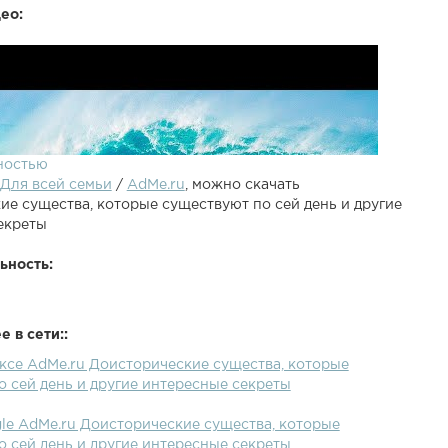
ео:
ностью
Для всей семьи
/
AdMe.ru
, можно скачать
ие существа, которые существуют по сей день и другие
екреты
ьность:
 в сети::
ексе AdMe.ru Доисторические существа, которые
 сей день и другие интересные секреты
gle AdMe.ru Доисторические существа, которые
 сей день и другие интересные секреты