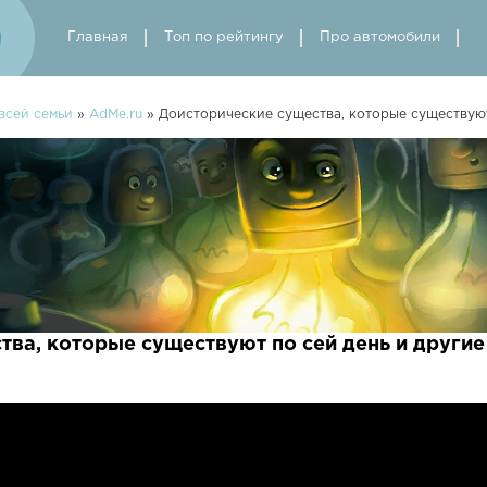
Главная
Топ по рейтингу
Про автомобили
всей семьи
»
AdMe.ru
» Доисторические существа, которые существуют
тва, которые существуют по сей день и други