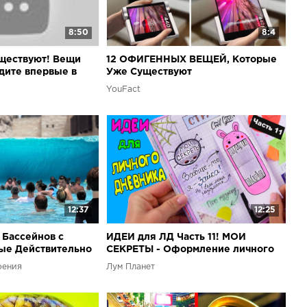
8:50
8:4
ществуют! Вещи
12 ОФИГЕННЫХ ВЕЩЕЙ, Которые
дите впервые в
Уже Существуют
YouFact
12:37
12:25
Бассейнов с
ИДЕИ для ЛД Часть 11! МОИ
ые Действительно
СЕКРЕТЫ - Оформление личного
дневника в клеточку
оения
Лум Планет