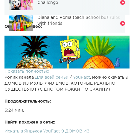
Challenge
Diana and Roma teach School bus rules
with friends
Описание видео:
Показать полностью
Ролик канала
Для всей семьи
/
YouFact
, можно скачать 9
ДОМОВ ИЗ МУЛЬТФИЛЬМОВ, КОТОРЫЕ РЕАЛЬНО
СУЩЕСТВУЮТ (С ЕНОТОМ РОККИ ПО СКАЙПУ)
Продолжительность:
6:24 мин.
Помоги Саше выжить: - Зарабатывай, просматривая
видео + смотри новые видео на канале в Приватном
Найти похожее в сети::
доступе !9 домов из популярных мультфильмов, которые
Искать в Яндексе YouFact 9 ДОМОВ ИЗ
существуют на самом деле.Я в ВК: МОЙ ИНСТАГРАМ: