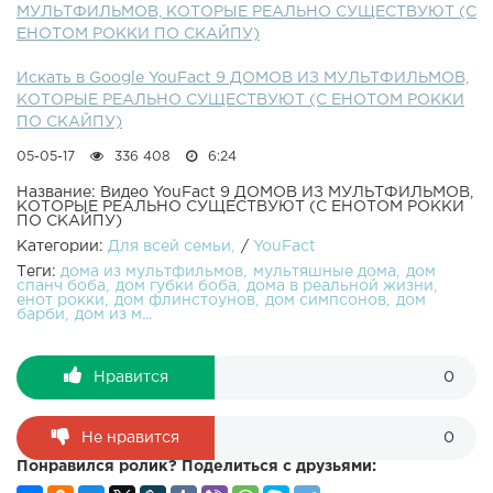
МУЛЬТФИЛЬМОВ, КОТОРЫЕ РЕАЛЬНО СУЩЕСТВУЮТ (С
ГРУППА ВКОНТАКТЕ: НАШ САЙТ: ЛИЧНЫЙ КАНАЛ:
ЕНОТОМ РОККИ ПО СКАЙПУ)
Группа в ОДНОКЛАССНИКАХ: Реклама:
Искать в Google YouFact 9 ДОМОВ ИЗ МУЛЬТФИЛЬМОВ,
КОТОРЫЕ РЕАЛЬНО СУЩЕСТВУЮТ (С ЕНОТОМ РОККИ
ПО СКАЙПУ)
05-05-17
336 408
6:24
Название: Видео YouFact 9 ДОМОВ ИЗ МУЛЬТФИЛЬМОВ,
КОТОРЫЕ РЕАЛЬНО СУЩЕСТВУЮТ (С ЕНОТОМ РОККИ
ПО СКАЙПУ)
Категории:
Для всей семьи
/
YouFact
Теги:
дома из мультфильмов
мультяшные дома
дом
спанч боба
дом губки боба
дома в реальной жизни
енот рокки
дом флинстоунов
дом симпсонов
дом
барби
дом из м...
Нравится
0
Не нравится
0
Понравился ролик? Поделиться с друзьями: