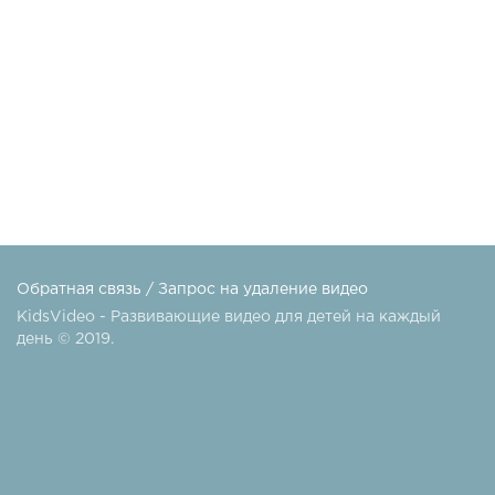
Обратная связь
/
Запрос на удаление видео
KidsVideo - Развивающие видео для детей на каждый
день © 2019.