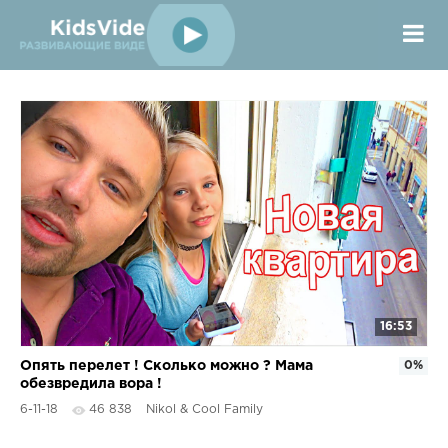
16:53
Опять перелет ! Сколько можно ? Мама
0%
обезвредила вора !
6-11-18
46 838
Nikol & Cool Family