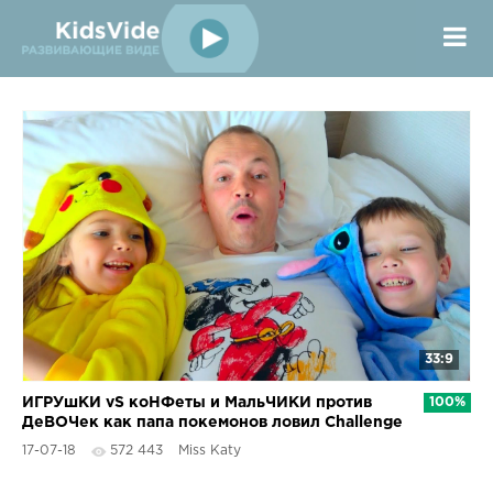
33:9
ИГРУшКИ vS коНФеты и МальЧИКИ против
100%
ДеВОЧек как папа покемонов ловил Challenge
Toys VS Candy
17-07-18
572 443
Miss Katy