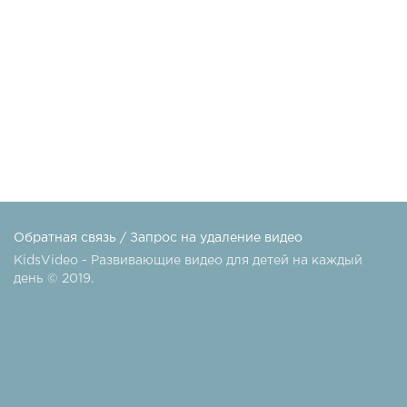
Обратная связь
/
Запрос на удаление видео
KidsVideo - Развивающие видео для детей на каждый
день © 2019.