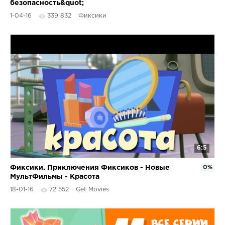
безопасность&quot;
1-04-16
339 832
Фиксики
6:5
Фиксики. Приключения Фиксиков - Новые
0%
МультФильмы - Красота
18-01-16
72 552
Get Movies