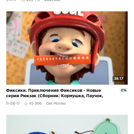
3-11-17
499 731
Фиксики
38:17
Фиксики. Приключения Фиксиков - Новые
0%
серии Рюкзак (Сборник: Кормушка, Паучок,
Шоколад, Витамины)
11-08-17
45 996
Get Movies