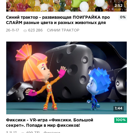
2:52
Синий трактор - развивающая ПОИГРАЙКА про
0%
СЛАЙМ разные цвета и разных животных для
детей малышей
26-11-17
623 286
СИНИЙ ТРАКТОР
1:44
Фиксики - VR-игра «Фиксики. Большой
100%
секрет». Попади в мир фиксиков!