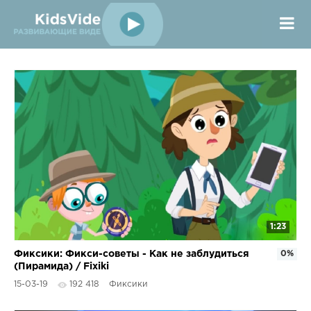
1:23
Фиксики: Фикси-советы - Как не заблудиться
0%
(Пирамида) / Fixiki
15-03-19
192 418
Фиксики