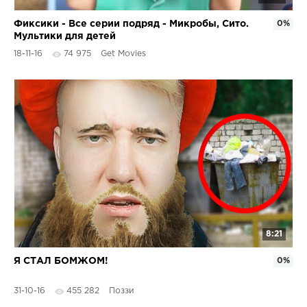
Фиксики - Все серии подряд - Микробы, Сито.
0%
Мультики для детей
18-11-16
74 975
Get Movies
8:21
Я СТАЛ БОМЖОМ!
0%
31-10-16
455 282
Поззи