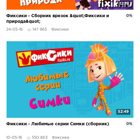
12:19
Фиксики - Сборник врезок &quot;Фиксики и
0%
природа&quot;
24-05-16
147 965
Фиксики
52:49
Фиксики - Любимые серии Симки (сборник)
0%
10-05-16
550 863
Фиксики