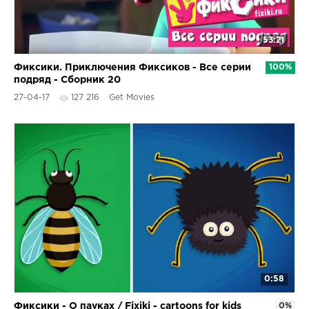
53:21
Фиксики. Приключения Фиксиков - Все серии
100%
подряд - Сборник 20
27-04-17
127 216
Get Movies
0:58
Фиксики - О пауках / Fixiki - cartoons for kids
0%