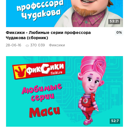
53:21
Фиксики - Любимые серии профессора
0%
Чудакова (сборник)
28-06-16
370 039
Фиксики
52:7