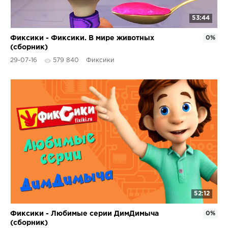
53:44
Фиксики - Фиксики. В мире животных
0%
(сборник)
29-07-16
579 840
Фиксики
52:12
Фиксики - Любимые серии ДимДимыча
0%
(сборник)