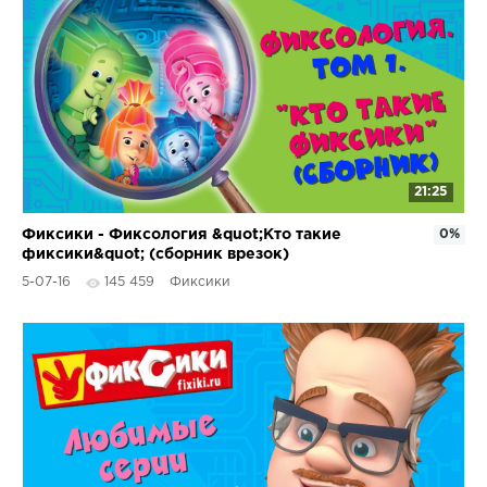
21:25
Фиксики - Фиксология &quot;Кто такие
0%
фиксики&quot; (сборник врезок)
5-07-16
145 459
Фиксики