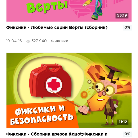
53:19
Фиксики - Любимые серии Верты (сборник)
0%
19-04-16
327 940
Фиксики
11:12
Фиксики - Сборник врезок &quot;Фиксики и
0%