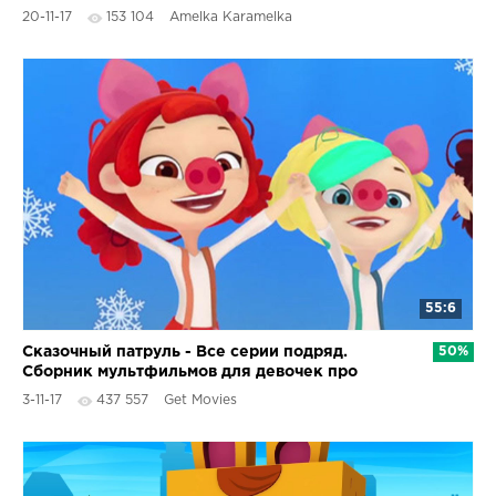
детей Kids Video
20-11-17
153 104
Amelka Karamelka
55:6
Сказочный патруль - Все серии подряд.
50%
Сборник мультфильмов для девочек про
волшебство
3-11-17
437 557
Get Movies