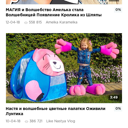
МАГИЯ и Волшебство Амелька стала
0%
Волшебницей Появление Кролика из Шляпы
Фокусы для детей Kids Video
12-04-18
558 815
Amelka Karamelka
3:49
Настя и волшебные цветные палатки Оживили
0%
Лунтика
10-04-18
386 721
Like Nastya Vlog