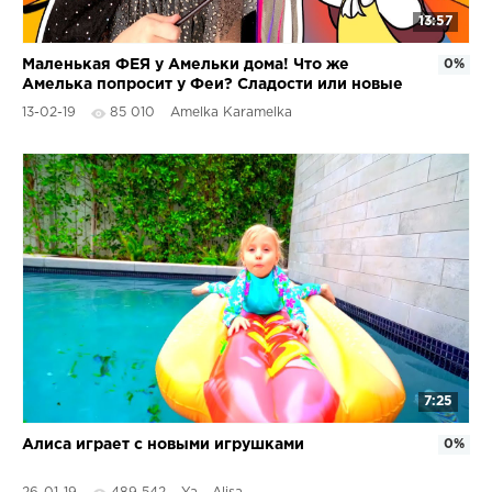
13:57
Маленькая ФЕЯ у Амельки дома! Что же
0%
Амелька попросит у Феи? Сладости или новые
игрушки?
13-02-19
85 010
Amelka Karamelka
7:25
Алиса играет с новыми игрушками
0%