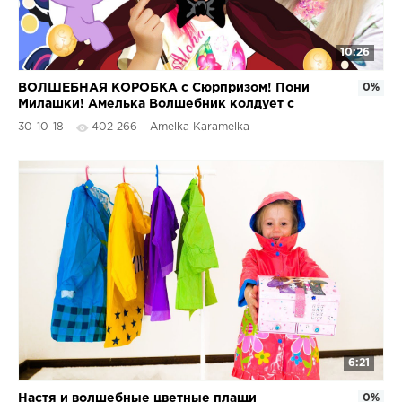
10:26
ВОЛШЕБНАЯ КОРОБКА с Сюрпризом! Пони
0%
Милашки! Амелька Волшебник колдует с
Сумеречной Искоркой!
30-10-18
402 266
Amelka Karamelka
6:21
Настя и волшебные цветные плащи
0%