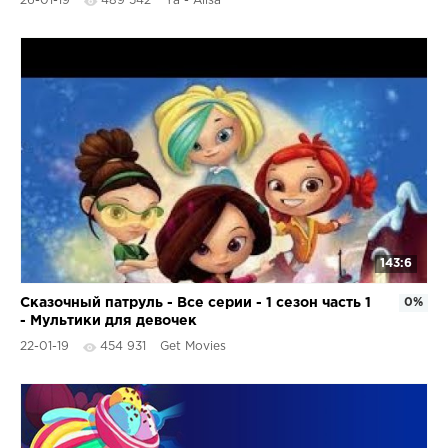
26-01-19
489 542
Ya - Alisa
143:6
Сказочный патруль - Все серии - 1 сезон часть 1
0%
- Мультики для девочек
22-01-19
454 931
Get Movies