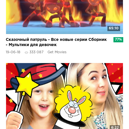
65:10
Сказочный патруль - Все новые серии Сборник
77%
- Мультики для девочек
19-06-18
333 087
Get Movies
6:22