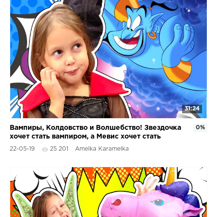
31:24
Вампиры, Колдовство и Волшебство! Звездочка
0%
хочет стать вампиром, а Мевис хочет стать
девочкой!
22-05-19
25 201
Amelka Karamelka