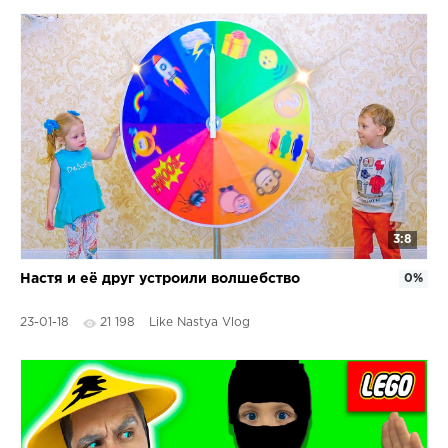
3:8
Настя и её друг устроили волшебство
0%
23-01-18
21 198
Like Nastya Vlog