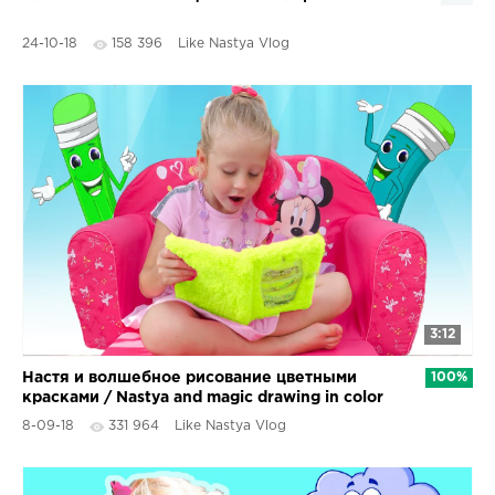
24-10-18
158 396
Like Nastya Vlog
3:12
Настя и волшебное рисование цветными
100%
красками / Nastya and magic drawing in color
paints
8-09-18
331 964
Like Nastya Vlog