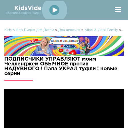
Kids Video Видео для Детей
»
Для девочек
»
Nikol & Cool Family
» ПОДПИСЧИКИ УПРАВЛЯЮТ моим Челленджем ОБЫЧНОЕ против НАДУВНОГО ! Папа УКРАЛ туфли !
ПОДПИСЧИКИ УПРАВЛЯЮТ моим
Челленджем ОБЫЧНОЕ против
НАДУВНОГО ! Папа УКРАЛ туфли ! новые
серии