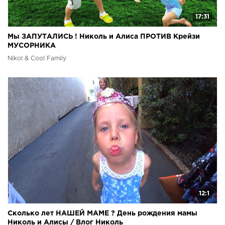
17:31
Мы ЗАПУТАЛИСЬ ! Николь и Алиса ПРОТИВ Крейзи
МУСОРНИКА
Nikol & Cool Family
12:1
Сколько лет НАШЕЙ МАМЕ ? День рождения мамы
Николь и Алисы / Влог Николь