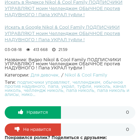
Искать в Яндексе Nikol & Cool Family ПОДПИСЧИКИ
Николь и Алисы взял без спроса ТУФЛИ у мамы Николь
УПРАВЛЯЮТ моим Челленджем ОБЫЧНОЕ против
и Алисы. Дети играют в бассейне с надувашками . Мой
НАДУВНОГО ! Папа УКРАЛ туфли !
Игровой Letsplay канал НИКОЛЬ КРЕЙЗИ ГЕЙМЕР -
ИНСТАГРАМ Николь - ИНСТАГРАМ Моей Сестры - Мой
Искать в Google Nikol & Cool Family ПОДПИСЧИКИ
Канал Nikol CrazyFamily ( Николь Крейзи фэмили) входит
УПРАВЛЯЮТ моим Челленджем ОБЫЧНОЕ против
в топ популярных детских каналов: Мистер Макс (Mister
НАДУВНОГО ! Папа УКРАЛ туфли !
Max) , Мисс Кэти ( Miss Katy) - Макс и Катя, Вики Шоу (
Viki Show), Барвина ( BARVINA) , Луномосик , Мисс
03-08-18
413 668
21:59
Николь, Пупси Кира , Леди Диана ( Lady Diana) , другие
популярные детские каналы.
Название: Видео Nikol & Cool Family ПОДПИСЧИКИ
УПРАВЛЯЮТ моим Челленджем ОБЫЧНОЕ против
НАДУВНОГО ! Папа УКРАЛ туфли !
Категории:
Для девочек
/
Nikol & Cool Family
Теги:
подписчики управляют
челленджем
обычное
против надувного
папа
украл
туфли
николь
канал
николь
челлендж николь
папа николь
папа николь и
алисы
нико...
Нравится
0
Не нравится
0
Понравился ролик? Поделиться с друзьями: