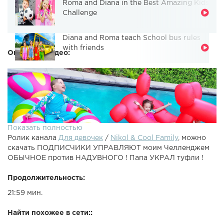
Roma and Diana in the Best Amazing Kids
Challenge
Diana and Roma teach School bus rules
with friends
Описание видео:
Показать полностью
Ролик канала
Для девочек
/
Nikol & Cool Family
, можно
скачать ПОДПИСЧИКИ УПРАВЛЯЮТ моим Челленджем
ОБЫЧНОЕ против НАДУВНОГО ! Папа УКРАЛ туфли !
Продолжительность:
21:59 мин.
Новый Челлендж Лето 2018 ОБЫЧНОЕ против
НАДУВНОГО! В новом видео от Николь теперь
Найти похожее в сети::
ПОДПИСЧИКИ УПРАВЛЯЮТ ЧЕЛЛЕНДЖЕМ ! Папа