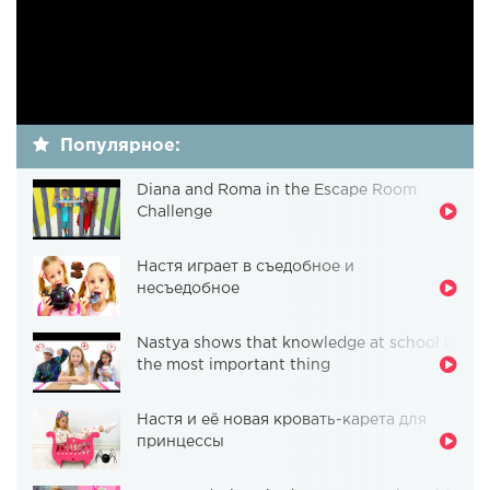
Популярное:
Diana and Roma in the Escape Room
Challenge
Настя играет в съедобное и
несъедобное
Nastya shows that knowledge at school is
the most important thing
Настя и её новая кровать-карета для
принцессы