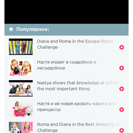
Популярное:
Diana and Roma in the Escape Room
Challenge
Настя играет в съедобное и
несъедобное
Nastya shows that knowledge at school is
the most important thing
Настя и её новая кровать-карета для
принцессы
Roma and Diana in the Best Amazing Kids
Challenge