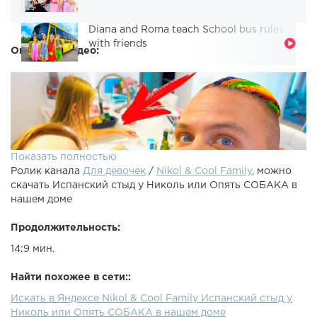
Diana and Roma teach School bus rules
with friends
Описание видео:
Показать полностью
Ролик канала
Для девочек
/
Nikol & Cool Family
, можно
скачать Испанский стыд у Николь или Опять СОБАКА в
нашем доме
Продолжительность:
14:9 мин.
❤️МАГАЗИН ????️от НИКОЛЬ и АЛИСЫ - ЖМИ СЮДА
(Значки , Куклы , чемоданы , Сквиши)Мерч - футболки ,
Найти похожее в сети::
чехлы , Одежда - от Николь и Алисы НИКОЛЬ КРЕЙЗИ
Искать в Яндексе Nikol & Cool Family Испанский стыд у
ГЕЙМЕР - ИНСТАГРАМ Николь - ИНСТАГРАМ Моей
Николь или Опять СОБАКА в нашем доме
Сестры - Школа УСПЕШНЫХ ЮТУБ БЛОГЕРОВ -