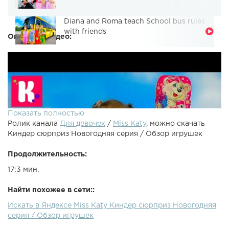
Diana and Roma teach School bus rules
with friends
Описание видео:
Показать полностью
Ролик канала
Для девочек
/
Miss Katy
, можно скачать
Киндер сюрприз Новогодняя серия / Обзор игрушек
Продолжительность:
17:3 мин.
Найти похожее в сети::
Искать в Яндексе Miss Katy Киндер сюрприз Новогодняя
серия / Обзор игрушек
Распаковка Киндер Сюрприз из коллекции животные