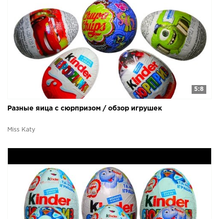
5:8
Разные яица с сюрпризом / обзор игрушек
Miss Katy