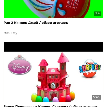
1:4
Рио 2 Киндер Джой / обзор игрушек
Miss Katy
5:46
Замок Принцесс от Киндер Сюрприз / обзор игрушек