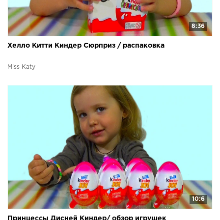
8:36
Хелло Китти Киндер Сюрприз / распаковка
Miss Katy
10:6
Принцессы Дисней Киндер/ обзор игрушек