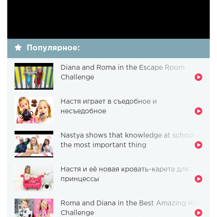
Популярное:
Diana and Roma in the Escape Room
Challenge
Настя играет в съедобное и
несъедобное
Nastya shows that knowledge at school is
the most important thing
Настя и её новая кровать-карета для
принцессы
Roma and Diana in the Best Amazing Kids
Challenge