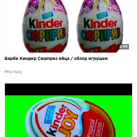
2:44
Барби Киндер Сюрприз яйца / обзор игрушек
Miss Katy