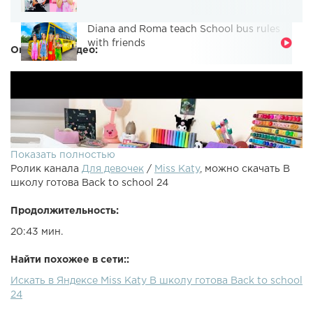
Diana and Roma teach School bus rules
with friends
Описание видео:
Показать полностью
Ролик канала
Для девочек
/
Miss Katy
, можно скачать В
школу готова Back to school 24
Продолжительность:
20:43 мин.
Найти похожее в сети::
Искать в Яндексе Miss Katy В школу готова Back to school
24