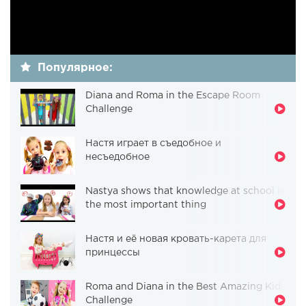
Популярное:
Diana and Roma in the Escape Room
Challenge
Настя играет в съедобное и
несъедобное
Nastya shows that knowledge at school is
the most important thing
Настя и её новая кровать-карета для
принцессы
Roma and Diana in the Best Amazing Kids
Challenge