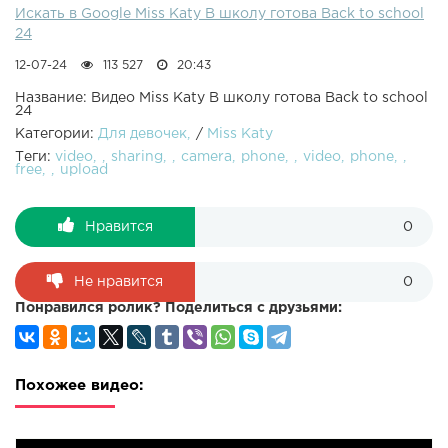
Искать в Google Miss Katy В школу готова Back to school
24
12-07-24
113 527
20:43
Название: Видео Miss Katy В школу готова Back to school
24
Категории:
Для девочек
/
Miss Katy
Теги:
video
sharing
camera
phone
video
phone
free
upload
Нравится
0
Не нравится
0
Понравился ролик? Поделиться с друзьями:
Похожее видео: