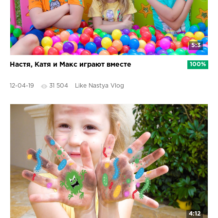
5:3
Настя, Катя и Макс играют вместе
100%
12-04-19
31 504
Like Nastya Vlog
4:12