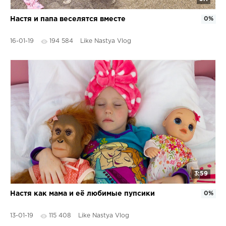
Настя и папа веселятся вместе
0%
16-01-19
194 584
Like Nastya Vlog
3:59
Настя как мама и её любимые пупсики
0%
13-01-19
115 408
Like Nastya Vlog