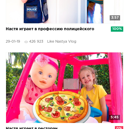
3:57
Настя играет в профессию полицейского
100%
29-01-19
426 923
Like Nastya Vlog
5:45
Настя играет в ресторан
0%