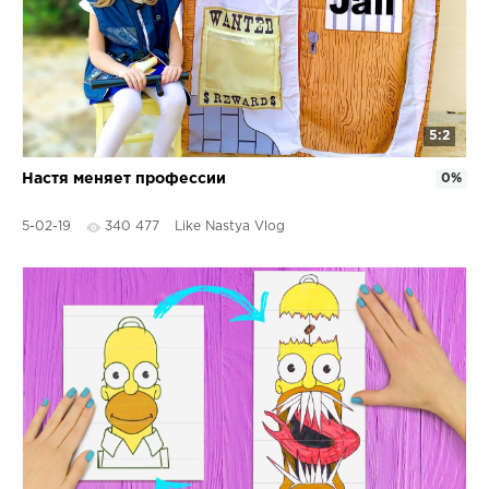
5:2
Настя меняет профессии
0%
5-02-19
340 477
Like Nastya Vlog