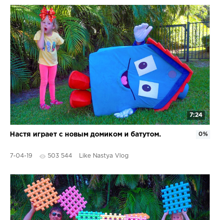
7:24
Настя играет с новым домиком и батутом.
0%
7-04-19
503 544
Like Nastya Vlog