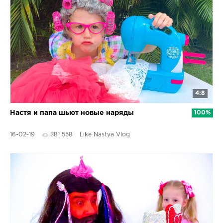
4:8
Настя и папа шьют новые наряды
100%
16-02-19
381 558
Like Nastya Vlog