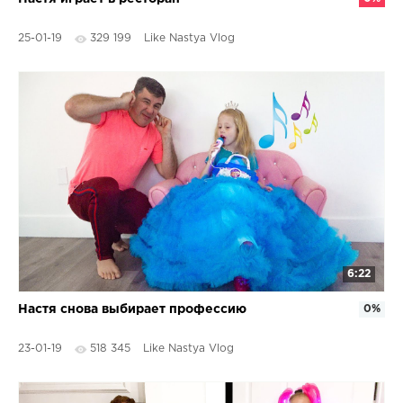
25-01-19
329 199
Like Nastya Vlog
6:22
Настя снова выбирает профессию
0%
23-01-19
518 345
Like Nastya Vlog