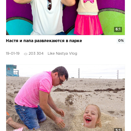
6:1
Настя и папа развлекаются в парке
0%
19-01-19
203 304
Like Nastya Vlog
5:1