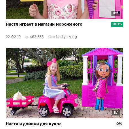
4:6
Настя играет в магазин мороженого
100%
22-02-19
463 336
Like Nastya Vlog
8:1
Настя и домики для кукол
0%