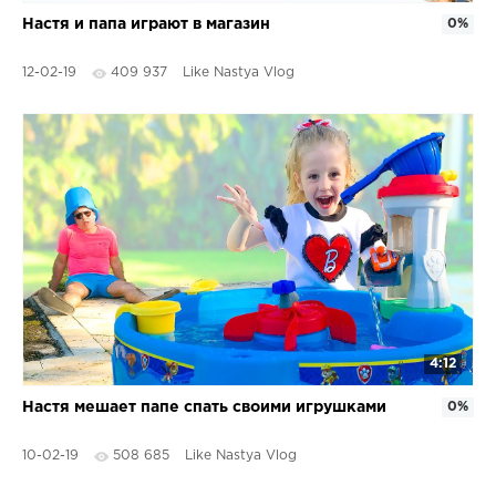
Настя и папа играют в магазин
0%
12-02-19
409 937
Like Nastya Vlog
4:12
Настя мешает папе спать своими игрушками
0%
10-02-19
508 685
Like Nastya Vlog