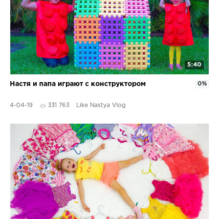
5:40
Настя и папа играют с конструктором
0%
4-04-19
331 763
Like Nastya Vlog