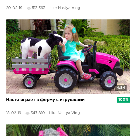
20-02-19
513 363
Like Nastya Vlog
4:54
Настя играет в ферму с игрушками
100%
18-02-19
347 810
Like Nastya Vlog