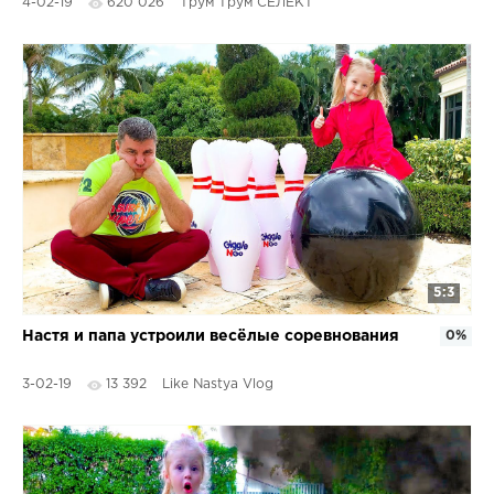
4-02-19
620 026
Трум Трум СЕЛЕКТ
5:3
Настя и папа устроили весёлые соревнования
0%
3-02-19
13 392
Like Nastya Vlog