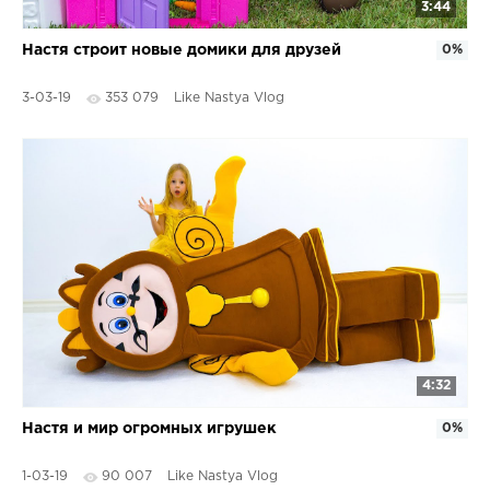
3:44
Настя строит новые домики для друзей
0%
3-03-19
353 079
Like Nastya Vlog
4:32
Настя и мир огромных игрушек
0%
1-03-19
90 007
Like Nastya Vlog