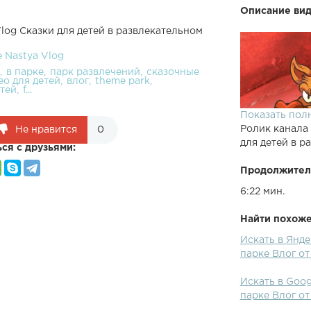
Описание вид
Vlog Сказки для детей в развлекательном
e Nastya Vlog
в парке
парк развлечений
сказочные
ео для детей
влог
theme park
етей
f...
Показать пол
Ролик канала
Не нравится
0
для детей в р
ся с друзьями:
Продолжител
6:22 мин.
Найти похожее
Искать в Янде
Сказки для де
парке Влог от
children in th
Искать в Goog
парке Влог от