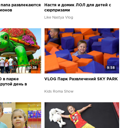
 папа развлекаются
Настя и домик ЛОЛ для детей с
ционов
сюрпризами
Like Nastya Vlog
10:38
9:58
 в парке
VLOG Парк Развлечений SKY PARK
утой день в
ка Family ВЛОГ
Kids Roma Show