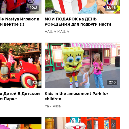
10:2
12:46
tle Nastya Играют в
МОЙ ПОДАРОК на ДЕНЬ
 центре !!!
РОЖДЕНИЯ для подруги Насти
НасФи Дин / НАША МАША
НАША МАША
3:2
2:16
я Детей В Детском
Kids in the amusement Park for
м Парке
children
Ya - Alisa