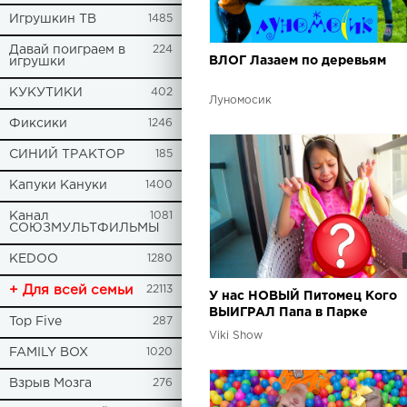
Игрушкин ТВ
1485
Давай поиграем в
224
ВЛОГ Лазаем по деревьям
игрушки
КУКУТИКИ
402
Луномосик
Фиксики
1246
СИНИЙ ТРАКТОР
185
Капуки Кануки
1400
Канал
1081
СОЮЗМУЛЬТФИЛЬМЫ
KEDOO
1280
+ Для всей семьи
22113
У нас НОВЫЙ Питомец Кого
ВЫИГРАЛ Папа в Парке
Top Five
287
Аттракционов ВЛОГ из Дубай
Viki Show
Вики Шоу
FAMILY BOX
1020
Взрыв Мозга
276