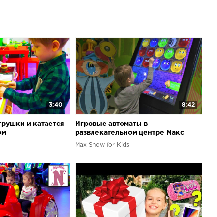
3:40
8:42
грушки и катается
Игровые автоматы в
ом
развлекательном центре Макс
м центре для детей
играет в игры для детей
Max Show for Kids