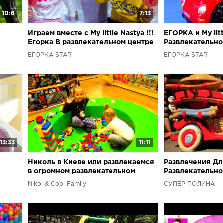
10:6
7:13
Играем вместе с My little Nastya !!!
ЕГОРКА и My lit
Егорка В развлекательном центре
Развлекательном
!!!
ЕГОРКА STAR
ЕГОРКА STAR
13:33
11:11
Николь в Киеве или развлекаемся
Развлечения Дл
в огромном развлекательном
Развлекательно
 //
центре
Nikol & Cool Family
СУПЕР ПОЛИНА