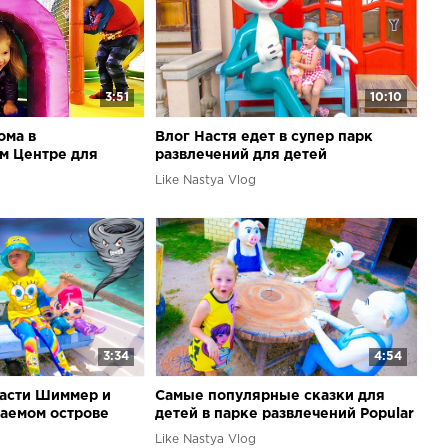
3:51
10:10
ома в
Влог Настя едет в супер парк
м Центре для
развлечений для детей
Like Nastya Vlog
3:34
4:54
асти Шиммер и
Самые популярные сказки для
аемом острове
детей в парке развлечений Popular
fairy tales for children in the park
Like Nastya Vlog