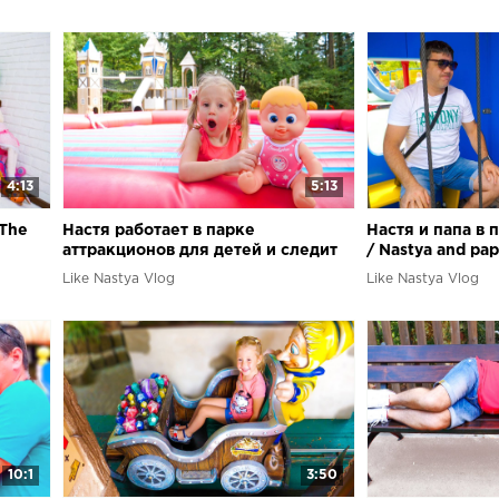
4:13
5:13
 The
Настя работает в парке
Настя и папа в 
аттракционов для детей и следит
/ Nastya and pap
за порядком
the amusement 
Like Nastya Vlog
Like Nastya Vlog
10:1
3:50