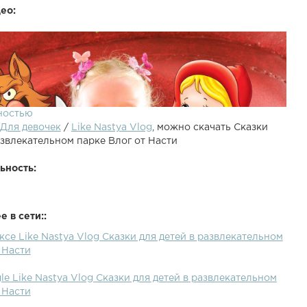
ео:
ностью
Для девочек
/
Like Nastya Vlog
, можно скачать Сказки
азвлекательном парке Влог от Насти
ьность:
 в сети::
ксе Like Nastya Vlog Сказки для детей в развлекательном
тей в развлекательном парке Влог от НастиTales for
 Насти
e entertainment park Vlog from Nastya
le Like Nastya Vlog Сказки для детей в развлекательном
 Насти