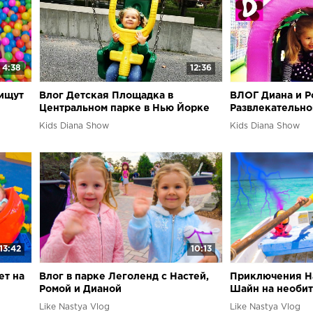
4:38
12:36
 ищут
Влог Детская Площадка в
ВЛОГ Диана и Р
Центральном парке в Нью Йорке
Развлекательно
детей
Kids Diana Show
Kids Diana Show
13:42
10:13
ет на
Влог в парке Леголенд с Настей,
Приключения Н
Ромой и Дианой
Шайн на необит
Like Nastya Vlog
Like Nastya Vlog