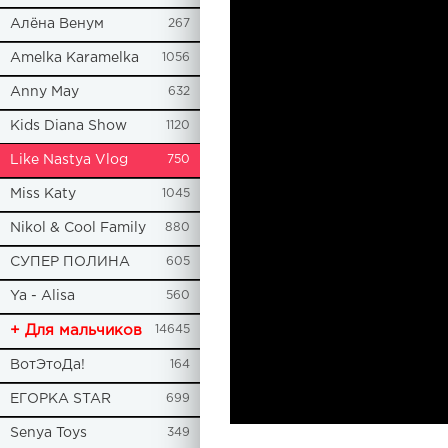
Алёна Венум
267
Amelka Karamelka
1056
Anny May
632
Kids Diana Show
1120
Like Nastya Vlog
750
Miss Katy
1045
Nikol & Cool Family
880
СУПЕР ПОЛИНА
605
Ya - Alisa
560
+ Для мальчиков
14645
ВотЭтоДа!
164
ЕГОРКА STAR
699
Senya Toys
349