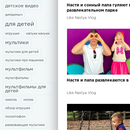
Настя и сонный папа гуляют 
детское видео
развлекательном парке
димдимыч
Like Nastya Vlog
для детей
игрушки
капуки кануки
мультики
мультики для детей
мультики про машинки
мультфильм
мультфильмы
Настя и папа развлекаются в
мультфильмы для
детей
Like Nastya Vlog
николь
нолик
обзор игрушек
поззитифон
развивающие мультики