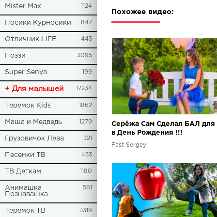
Mister Max
1124
Похожее видео:
Носики Курносики
847
Отличник LIFE
443
Поззи
3095
Super Senya
199
+ Для малышей
17234
Теремок Kids
1862
Маша и Медведь
1279
Серёжа Сам Сделал БАЛ для
в День Рождения !!!
Грузовичок Лева
321
Fast Sergey
Песенки ТВ
453
ТВ Деткам
1180
Анимашка
561
Познавашка
Теремок ТВ
3319