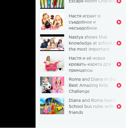
Escape Room Challenge
Настя играет в
съедобное и
несъедобное
Nastya shows that
knowledge at school is
the most important
thing
Настя и её новая
кровать-карета для
принцессы
Roma and Diana in the
Best Amazing Kids
Challenge
Diana and Roma teach
School bus rules with
friends