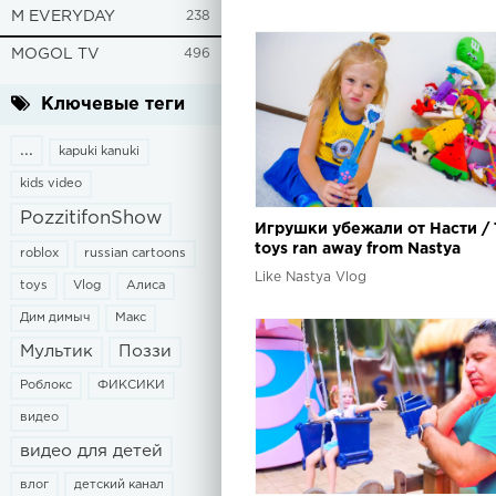
M EVERYDAY
238
MOGOL TV
496
Ключевые теги
...
kapuki kanuki
kids video
PozzitifonShow
Игрушки убежали от Насти /
toys ran away from Nastya
roblox
russian cartoons
Like Nastya Vlog
toys
Vlog
Алиса
Дим димыч
Макс
Мультик
Поззи
Роблокс
ФИКСИКИ
видео
видео для детей
влог
детский канал