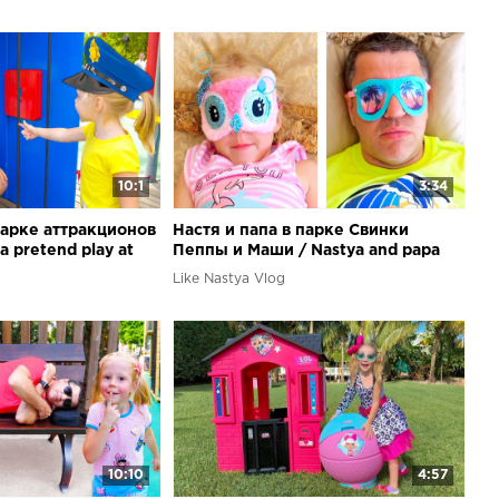
10:1
3:34
парке аттракционов
Настя и папа в парке Свинки
a pretend play at
Пеппы и Маши / Nastya and papa
park
fun play at the theme park of Peppa
Like Nastya Vlog
toy
10:10
4:57