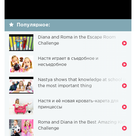
Популярное:
Diana and Roma in the Escape Room
Challenge
Настя играет в съедобное и
несъедобное
Nastya shows that knowledge at school is
the most important thing
Настя и её новая кровать-карета для
принцессы
Roma and Diana in the Best Amazing Kids
Challenge