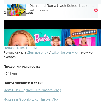
Diana and Roma teach School bus rules
with friends
Описание видео:
Показать полностью
Ролик канала
Для девочек
/
Like Nastya Vlog
, можно
скачать
Продолжительность:
47:11 мин.
Найти похожее в сети::
Искать в Яндексе Like Nastya Vlog
Искать в Google Like Nastya Vlog