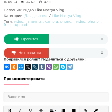
14-09-24
33 178
47:11
Название: Видео Like Nastya Vlog
Категории:
Для девочек
/
Like Nastya Vlog
Теги:
video
sharing
camera
phone
video
phone
free
upload
Нравится
0
Не нравится
0
Понравился ролик? Поделиться с друзьями:
Прокомментировать: