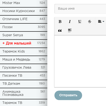
Mister Max
1124
Носики Курносики
847
Отличник LIFE
443
Полужирный
Курсив
Подчеркнут
Зачерк
Поззи
3095
Super Senya
199
Вставка цитаты
Вставка спойлера
+ Для малышей
17234
Теремок Kids
1862
Маша и Медведь
1279
Грузовичок Лева
321
Песенки ТВ
453
ТВ Деткам
1180
Анимашка
561
Познавашка
Отправить
Теремок ТВ
3319