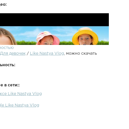
ео:
ностью
Для девочек
/
Like Nastya Vlog
, можно скачать
ьность:
 в сети::
ксе Like Nastya Vlog
le Like Nastya Vlog