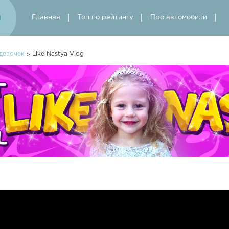
Главная
Топ по рейтингу
Про автомобили
девочек
» Like Nastya Vlog