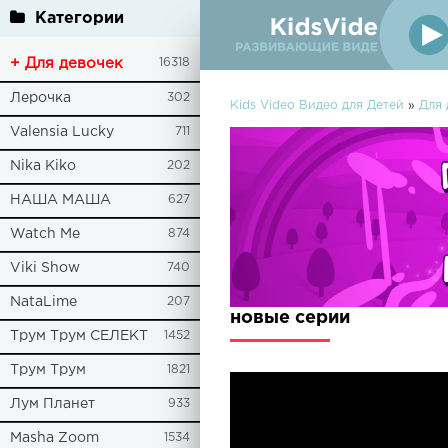
Категории
+ Для девочек
16318
Лерочка
302
Kids Video Видео для Детей
»
Для 
Valensia Lucky
711
Nika Kiko
202
НАША МАША
627
Watch Me
874
Viki Show
740
NataLime
207
новые серии
Трум Трум СЕЛЕКТ
1452
Трум Трум
1821
Лум Планет
933
Masha Zoom
1534