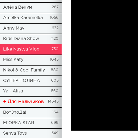
Алёна Венум
267
Amelka Karamelka
1056
Anny May
632
Kids Diana Show
1120
Like Nastya Vlog
750
Miss Katy
1045
Nikol & Cool Family
880
СУПЕР ПОЛИНА
605
Ya - Alisa
560
+ Для мальчиков
14645
ВотЭтоДа!
164
ЕГОРКА STAR
699
Senya Toys
349