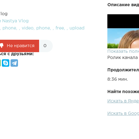
Описание вид
Vlog
e Nastya Vlog
phone
video
phone
free
upload
Не нравится
0
Показать пол
ся с друзьями:
Ролик канала
Продолжител
8:36 мин.
Найти похожее
Искать в Янде
Искать в Goog