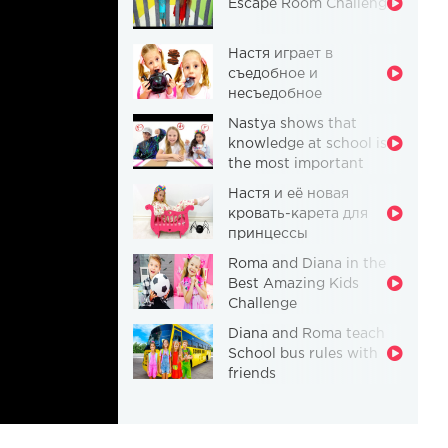
Escape Room Challenge
Настя играет в
съедобное и
несъедобное
Nastya shows that
knowledge at school is
the most important
thing
Настя и её новая
кровать-карета для
принцессы
Roma and Diana in the
Best Amazing Kids
Challenge
Diana and Roma teach
School bus rules with
friends