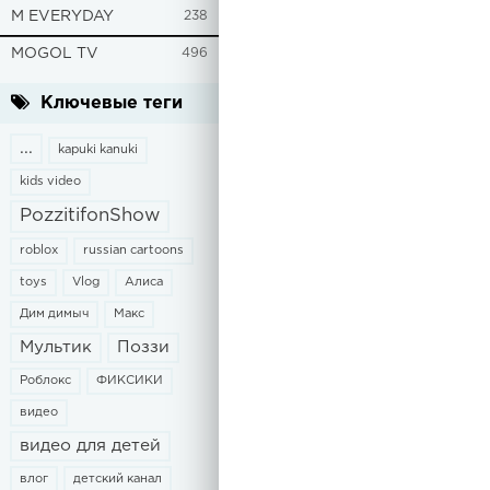
M EVERYDAY
238
MOGOL TV
496
Ключевые теги
...
kapuki kanuki
kids video
PozzitifonShow
roblox
russian cartoons
toys
Vlog
Алиса
Дим димыч
Макс
Мультик
Поззи
Роблокс
ФИКСИКИ
видео
видео для детей
влог
детский канал