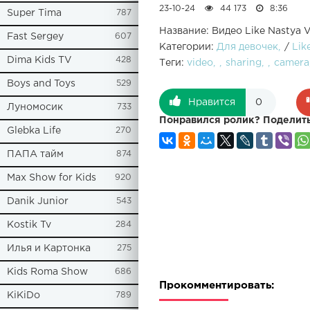
23-10-24
44 173
8:36
Super Tima
787
Название: Видео Like Nastya 
Fast Sergey
607
Категории:
Для девочек
/
Lik
Dima Kids TV
428
Теги:
video
sharing
camera
Boys and Toys
529
Нравится
0
Луномосик
733
Понравился ролик? Поделить
Glebka Life
270
ПАПА тайм
874
Max Show for Kids
920
Danik Junior
543
Kostik Tv
284
Илья и Картонка
275
Kids Roma Show
686
Прокомментировать:
KiKiDo
789