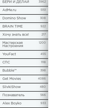
БЕРИ И ДЕЛАЙ
3962
AdMe.ru
5151
Domino Show
308
BRAIN TIME
922
Хочу знать все!
217
Мастерская
1200
Настроения
YouFact
455
СПС
1118
Bubble™
398
Get Movies
4086
SlivkiShow
480
Познаватель
566
Alex Boyko
933