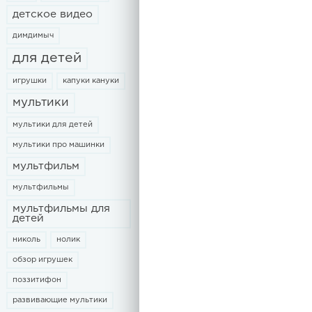
детское видео
димдимыч
для детей
игрушки
капуки кануки
мультики
мультики для детей
мультики про машинки
мультфильм
мультфильмы
мультфильмы для
детей
николь
нолик
обзор игрушек
поззитифон
развивающие мультики