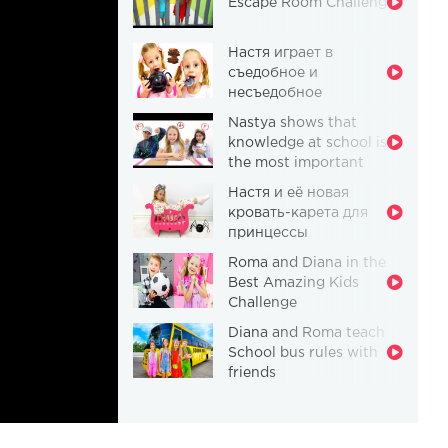
Escape Room Challenge
Настя играет в
съедобное и
несъедобное
Nastya shows that
knowledge at school is
the most important
thing
Настя и её новая
кровать-карета для
принцессы
Roma and Diana in the
Best Amazing Kids
Challenge
Diana and Roma teach
School bus rules with
friends