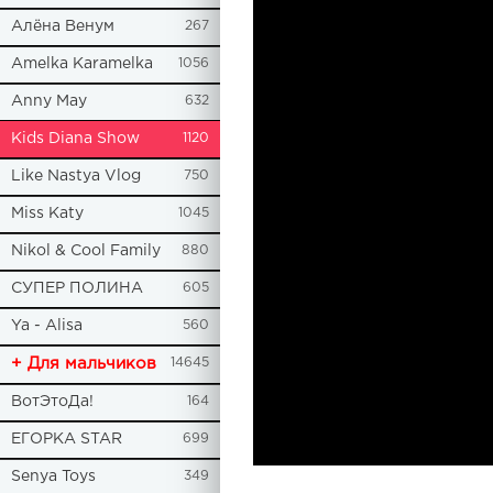
Алёна Венум
267
Amelka Karamelka
1056
Anny May
632
Kids Diana Show
1120
Like Nastya Vlog
750
Miss Katy
1045
Nikol & Cool Family
880
СУПЕР ПОЛИНА
605
Ya - Alisa
560
+ Для мальчиков
14645
ВотЭтоДа!
164
ЕГОРКА STAR
699
Senya Toys
349