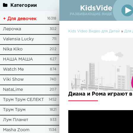
Категории
+ Для девочек
16318
Лерочка
302
Kids Video Видео для Детей
»
Для 
Valensia Lucky
711
Nika Kiko
202
НАША МАША
627
Watch Me
874
Viki Show
740
NataLime
207
Диана и Рома играют в
Трум Трум СЕЛЕКТ
1452
Трум Трум
1821
Лум Планет
933
Masha Zoom
1534