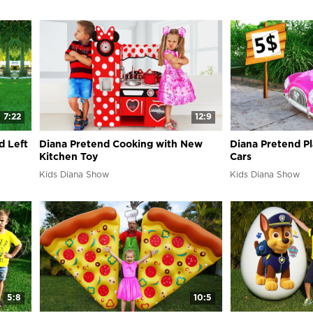
7:22
12:9
d Left
Diana Pretend Cooking with New
Diana Pretend P
Kitchen Toy
Cars
Kids Diana Show
Kids Diana Show
5:8
10:5