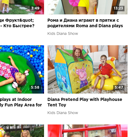
3:49
13:23
ди Фрукт&quot;
Рома и Диана играют в прятки с
 - Кто Быстрее?
родителями Roma and Diana plays
Hide and Seek in the Hotel
Kids Diana Show
5:58
5:47
lays at Indoor
Diana Pretend Play with Playhouse
y Fun Play Area for
Tent Toy
e
Kids Diana Show