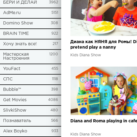
БЕРИ И ДЕЛАЙ
3962
AdMe.ru
5151
Domino Show
308
BRAIN TIME
922
Диана как НЯНЯ для Ромы! D
Хочу знать все!
217
pretend play a nanny
Мастерская
1200
Kids Diana Show
Настроения
YouFact
455
СПС
1118
Bubble™
398
Get Movies
4086
SlivkiShow
480
Познаватель
566
Diana and Roma playing in caf
Alex Boyko
933
Kids Diana Show