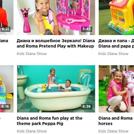
6:21
5:43
iana
Диана и волшебное Зеркало! Diana
Диана и папа - 
and Roma Pretend Play with Makeup
Diana and papa p
Play Table Toy
toy house
Kids Diana Show
Kids Diana Show
6:16
6:39
e
Diana and Roma fun play at the
Diana and Roma 
theme park Peppa Pig
horses
Kids Diana Show
Kids Diana Show