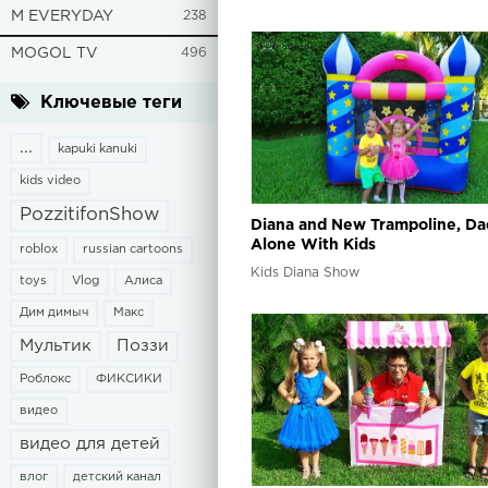
M EVERYDAY
238
MOGOL TV
496
Ключевые теги
...
kapuki kanuki
kids video
PozzitifonShow
Diana and New Trampoline, Da
Alone With Kids
roblox
russian cartoons
Kids Diana Show
toys
Vlog
Алиса
Дим димыч
Макс
Мультик
Поззи
Роблокс
ФИКСИКИ
видео
видео для детей
влог
детский канал