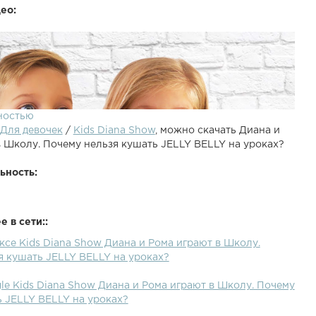
ео:
ностью
Для девочек
/
Kids Diana Show
, можно скачать Диана и
в Школу. Почему нельзя кушать JELLY BELLY на уроках?
ьность:
 в сети::
ксе Kids Diana Show Диана и Рома играют в Школу.
Рома играют в Школу. Рома кушал jelly belly на уроках и с
я кушать JELLY BELLY на уроках?
 что-то невероятное! Почему нельзя кушать JELLY
ах? Ответ в этом забавном видео для детей!Diana and
le Kids Diana Show Диана и Рома играют в Школу. Почему
play school. Funny video for kidsInstagram Дианы:
ь JELLY BELLY на уроках?
анал:Kids Diana Show - Kids Roma Show -