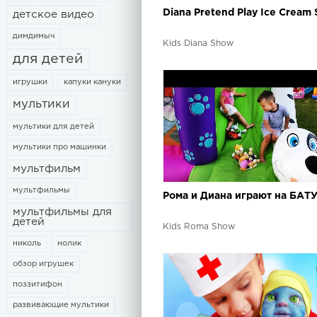
Diana Pretend Play Ice Cream
детское видео
димдимыч
Kids Diana Show
для детей
игрушки
капуки кануки
мультики
мультики для детей
мультики про машинки
мультфильм
мультфильмы
Рома и Диана играют на БАТ
мультфильмы для
детей
Kids Roma Show
николь
нолик
обзор игрушек
поззитифон
развивающие мультики