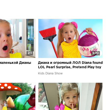
2:1
5:10
маленькой Дианы
Диана и огромный ЛОЛ Diana found
LOL Pearl Surprise, Pretend Play toy
for kids
Kids Diana Show