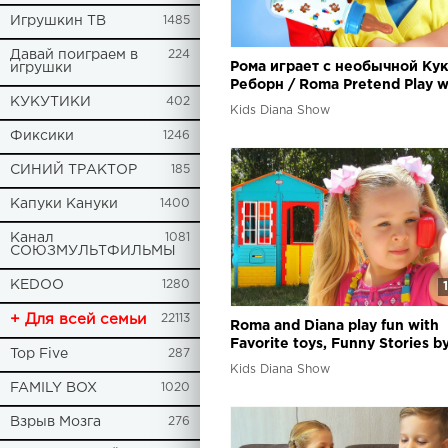
Игрушкин ТВ
1485
Давай поиграем в
224
Рома играет с необычной Ку
игрушки
Реборн / Roma Pretend Play w
КУКУТИКИ
402
unusual Baby Doll
Kids Diana Show
Фиксики
1246
СИНИЙ ТРАКТОР
185
Капуки Кануки
1400
Канал
1081
СОЮЗМУЛЬТФИЛЬМЫ
KEDOO
1280
+ Для всей семьи
22113
Roma and Diana play fun with
Favorite toys, Funny Stories b
Top Five
287
Diana Show
Kids Diana Show
FAMILY BOX
1020
Взрыв Мозга
276