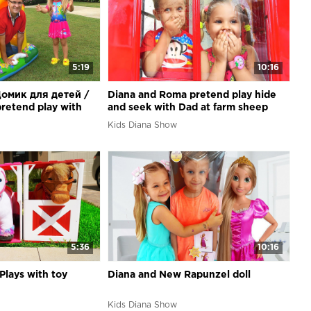
5:19
10:16
Домик для детей /
Diana and Roma pretend play hide
retend play with
and seek with Dad at farm sheep
Kids Diana Show
5:36
10:16
Plays with toy
Diana and New Rapunzel doll
Kids Diana Show