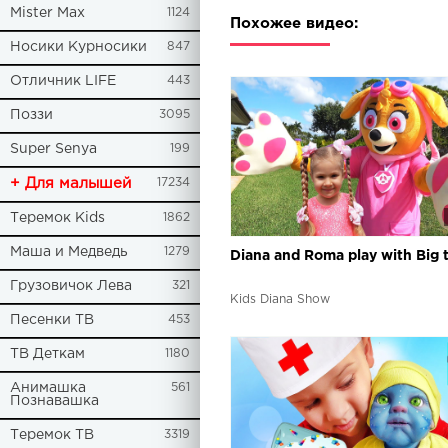
Mister Max
1124
Похожее видео:
Носики Курносики
847
Отличник LIFE
443
Поззи
3095
Super Senya
199
+ Для малышей
17234
Теремок Kids
1862
Маша и Медведь
1279
Diana and Roma play with Big 
Грузовичок Лева
321
Kids Diana Show
Песенки ТВ
453
ТВ Деткам
1180
Анимашка
561
Познавашка
Теремок ТВ
3319