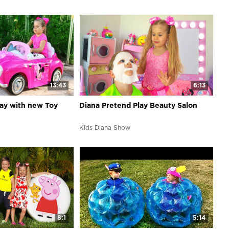
13:43
6:13
lay with new Toy
Diana Pretend Play Beauty Salon
Kids Diana Show
8:1
5:14