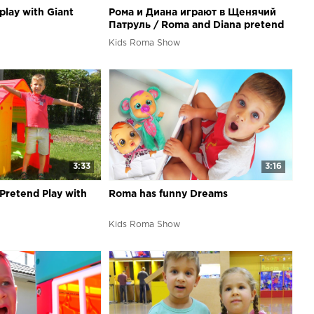
play with Giant
Рома и Диана играют в Щенячий
Патруль / Roma and Diana pretend
play in Paw Patrol costume
Kids Roma Show
3:33
3:16
Pretend Play with
Roma has funny Dreams
Kids Roma Show