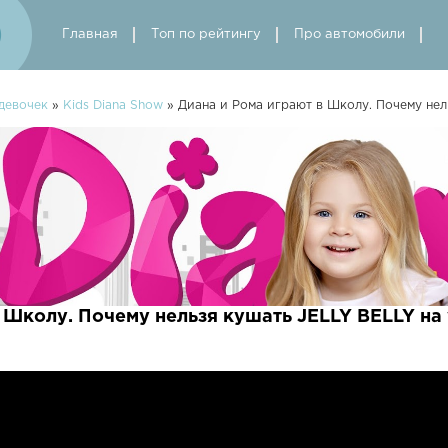
Главная
Топ по рейтингу
Про автомобили
девочек
»
Kids Diana Show
» Диана и Рома играют в Школу. Почему нел
 Школу. Почему нельзя кушать JELLY BELLY на