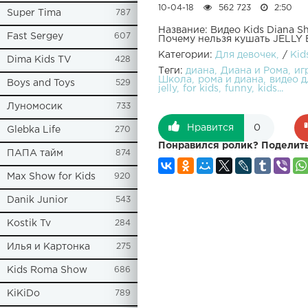
10-04-18
562 723
2:50
Super Tima
787
Название: Видео Kids Diana S
Fast Sergey
607
Почему нельзя кушать JELLY 
Категории:
Для девочек
/
Kid
Dima Kids TV
428
Теги:
диана
Диана и Рома
иг
Школа
рома и диана
видео д
Boys and Toys
529
jelly
for kids
funny
kids...
Луномосик
733
Нравится
0
Glebka Life
270
Понравился ролик? Поделить
ПАПА тайм
874
Max Show for Kids
920
Danik Junior
543
Kostik Tv
284
Илья и Картонка
275
Kids Roma Show
686
KiKiDo
789