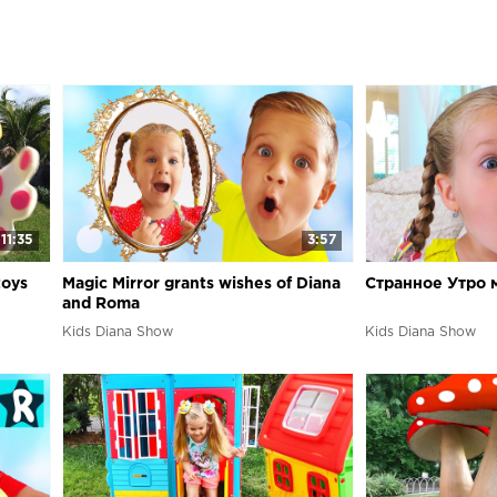
11:35
3:57
toys
Magic Mirror grants wishes of Diana
Странное Утро 
and Roma
Kids Diana Show
Kids Diana Show