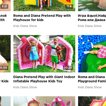
3:21
11:6
клой
Roma and Diana Pretend Play with
Игра &quot;Най
ith
Playhouse for kids
Рома или Диана
Kids Diana Show
Kids Diana Show
10:50
10:23
Diana Pretend Play with Giant Indoor
Roma and Diana p
y Kids
Inflatable Playhouse Kids Toy
Playground Famil
Kids fun Play tim
Kids Diana Show
Kids Diana Show