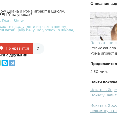
Описание вид
how Диана и Рома играют в Школу.
BELLY на уроках?
s Diana Show
рают в школу
дети играют в школу
ля детей
jelly belly
на уроках
в школе
Показать пол
Ролик канала
Не нравится
0
Рома играют 
ся с друзьями:
Продолжител
2:50 мин.
Найти похожее
Искать в Янде
Дети Диана и 
Почему нельз
ним случилось
BELLY на урок
Искать в Goog
Roma pretend 
нельзя кушат
Подписка на к