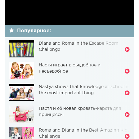
Популярное:
Diana and Roma in the Escape Room
Challenge
Настя играет в съедобное и
несъедобное
Nastya shows that knowledge at school is
the most important thing
Настя и её новая кровать-карета для
принцессы
Roma and Diana in the Best Amazing Kids
Challenge