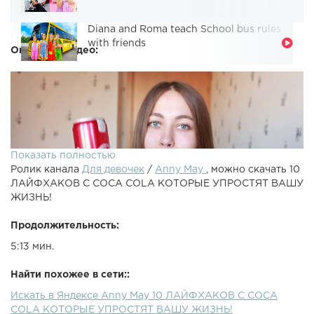
Diana and Roma teach School bus rules
with friends
Описание видео:
Показать полностью
Ролик канала
Для девочек
/
Anny May
, можно скачать 10
ЛАЙФХАКОВ С COCA COLA КОТОРЫЕ УПРОСТЯТ ВАШУ
ЖИЗНЬ!
Продолжительность:
5:13 мин.
10 ЛАЙФХАКОВ С COCA COLA КОТОРЫЕ УПРОСТЯТ
ВАШУ ЖИЗНЬ!Подписывайся на EasyLifeTV - Неведимый
Найти похожее в сети::
маркер из Кока Колы - Меня можно найти тут:EasyLifeTV
Искать в Яндексе Anny May 10 ЛАЙФХАКОВ С COCA
Вконтакте - Я в ВК - Я в Instagram - Топ лайфхаки, DIY и
COLA КОТОРЫЕ УПРОСТЯТ ВАШУ ЖИЗНЬ!
эксперименты - выпуск каждую неделю!10 ЛАЙФХАКОВ