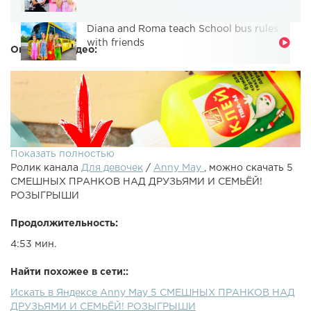
Diana and Roma teach School bus rules
with friends
Описание видео:
Показать полностью
Ролик канала
Для девочек
/
Anny May
, можно скачать 5
СМЕШНЫХ ПРАНКОВ НАД ДРУЗЬЯМИ И СЕМЬЁЙ!
РОЗЫГРЫШИ
Продолжительность:
4:53 мин.
5 СМЕШНЫХ ПРАНКОВ НАД ДРУЗЬЯМИ И СЕМЬЁЙ!
РОЗЫГРЫШИПодписывайся на EasyLifeTV - EasyLifeTV
Найти похожее в сети::
Вконтакте - Я в ВК - Я в Instagram - Топ лайфхаки, DIY и
Искать в Яндексе Anny May 5 СМЕШНЫХ ПРАНКОВ НАД
эксперименты - выпуск каждую неделю!5 СМЕШНЫХ
ДРУЗЬЯМИ И СЕМЬЁЙ! РОЗЫГРЫШИ
ПРАНКОВ НАД ДРУЗЬЯМИ И СЕМЬЁЙ!