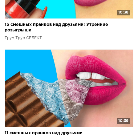
10:38
15 смешных пранков над друзьями! Утренние
розыгрыши
Трум Трум СЕЛЕКТ
10:39
11 смешных пранков над друзьями