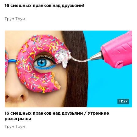
16 смешных пранков над друзьями!
Трум Трум
11:27
16 смешных пранков над друзьями / Утренние
розыгрыши
Трум Трум