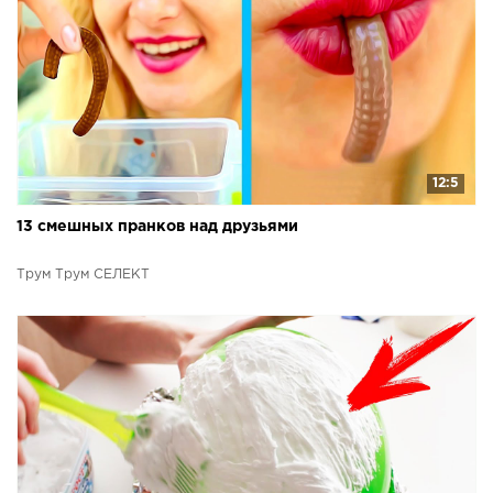
12:5
13 смешных пранков над друзьями
Трум Трум СЕЛЕКТ