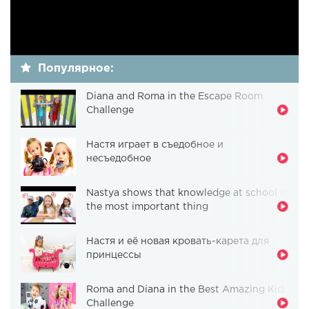
Популярное:
Diana and Roma in the Escape Room
Challenge
Настя играет в съедобное и
несъедобное
Nastya shows that knowledge at school is
the most important thing
Настя и её новая кровать-карета для
принцессы
Roma and Diana in the Best Amazing Kids
Challenge