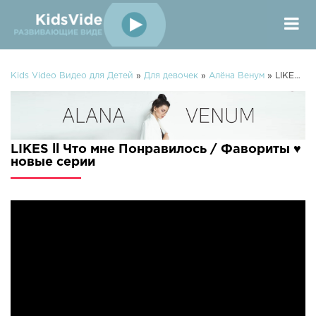
Kids Video Видео для Детей
»
Для девочек
»
Алёна Венум
» LIKES ll Что мне Понравилось / Фавориты ♥
LIKES ll Что мне Понравилось / Фавориты ♥
новые серии