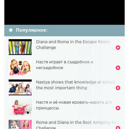
Популярное:
Diana and Roma in the Escape Room
Challenge
Настя играет в съедобное и
несъедобное
Nastya shows that knowledge at school is
the most important thing
Настя и её новая кровать-карета для
принцессы
Roma and Diana in the Best Amazing Kids
Challenge