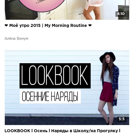
4:10
❤ Моё утро 2015 | My Morning Routine ❤
Алёна Венум
5:5
LOOKBOOK l Осень l Наряды в Школу/на Прогулку l