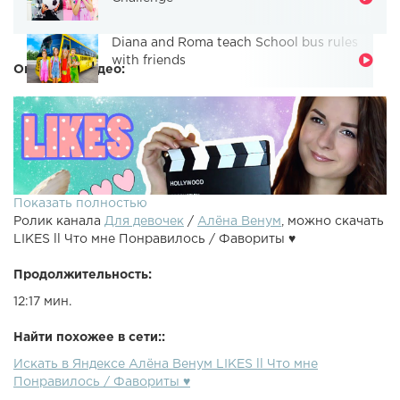
Diana and Roma teach School bus rules
with friends
Описание видео:
Показать полностью
Ролик канала
Для девочек
/
Алёна Венум
, можно скачать
LIKES ll Что мне Понравилось / Фавориты ♥
Продолжительность:
12:17 мин.
Новое видео likes / my favourites / мои любимчики / что
Найти похожее в сети::
мне понравилось СЕНТЯБРЬ 2015 ● ● ● ● ● ● ● ● ● ● ● ● ● ●
Искать в Яндексе Алёна Венум LIKES ll Что мне
● ● ● ● ● ● ● ● ● ● ● ● ● ● ● ● ● ● ● ● ● ●Ссылка на это видео:
Понравилось / Фавориты ♥
● ● ● ● ● ● ● ● ● ● ● ● ● ● ● ● ● ● ● ● ● ● ● ● ● ● ● ● ● ● ● ● ● ● ●