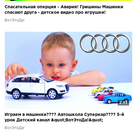
Спасательная оперция - Авария! Гришины Машинки
спасают друга - детское видео про игрушки!
ВотЭтоДа!
2:45
Играем в машинки???? Автошкола Суперкар???? 5-й
урок Детский канал &quot;ВотЭтоДа!&quot;
ВотЭтоДа!