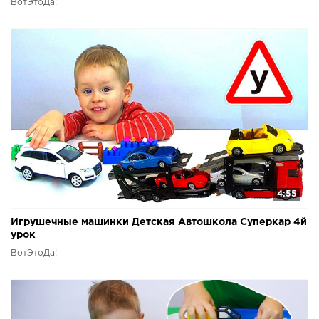
ВотЭтоДа!
4:55
Игрушечные машинки Детская Автошкола Суперкар 4й
урок
ВотЭтоДа!