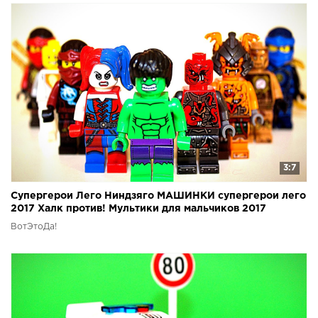
3:7
Супергерои Лего Ниндзяго МАШИНКИ супергерои лего
2017 Халк против! Мультики для мальчиков 2017
ВотЭтоДа!