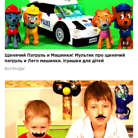
5:2
Щенячий Патруль и Машинки! Мультик про щенячий
патруль и Лего машинки. іграшки для дітей
Мультфільми
ВотЭтоДа!