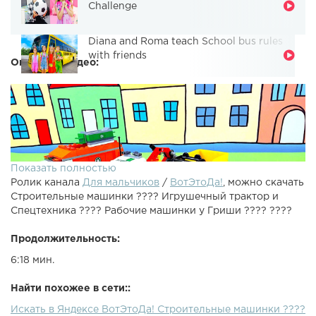
Challenge
Diana and Roma teach School bus rules
with friends
Описание видео:
Показать полностью
Ролик канала
Для мальчиков
/
ВотЭтоДа!
, можно скачать
Строительные машинки ???? Игрушечный трактор и
Спецтехника ???? Рабочие машинки у Гриши ???? ????
Продолжительность:
6:18 мин.
Строительные машинки и Спецтехника на Гришином
канале для деток "ВотЭтоДа!". Смотрите мультики про
Найти похожее в сети::
рабочие машинки - игрушечный трактор, детский
Искать в Яндексе ВотЭтоДа! Строительные машинки ????
мусоровоз лего, эвакуатор и игрушка бульдозер. Это