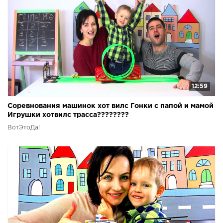
12:59
Соревнования машинок хот вилс Гонки с папой и мамой
Игрушки хотвилс трасса????????
ВотЭтоДа!