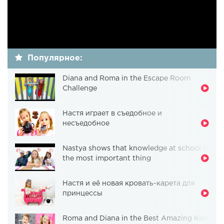
Популярное:
Diana and Roma in the Escape Room
Challenge
Настя играет в съедобное и
несъедобное
Nastya shows that knowledge at school is
the most important thing
Настя и её новая кровать-карета для
принцессы
Roma and Diana in the Best Amazing Kids