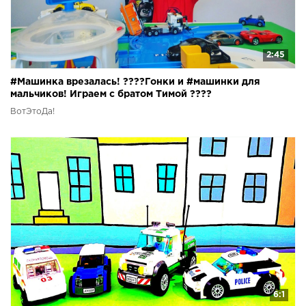
2:45
#Машинка врезалась! ????Гонки и #машинки для
мальчиков! Играем с братом Тимой ????
ВотЭтоДа!
6:1