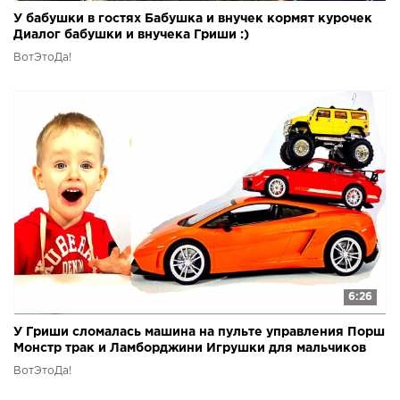
У бабушки в гостях Бабушка и внучек кормят курочек
Диалог бабушки и внучека Гриши :)
ВотЭтоДа!
6:26
У Гриши сломалась машина на пульте управления Порш
Монстр трак и Ламборджини Игрушки для мальчиков
ВотЭтоДа!