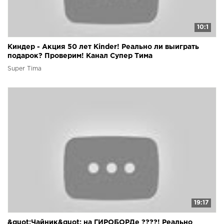
10:1
Киндер - Акция 50 лет Kinder! Реально ли выиграть
подарок? Проверим! Канал Супер Тима
Super Tima
19:17
&quot;Чайник&quot; на ГИРОБОРДе ????! Реально