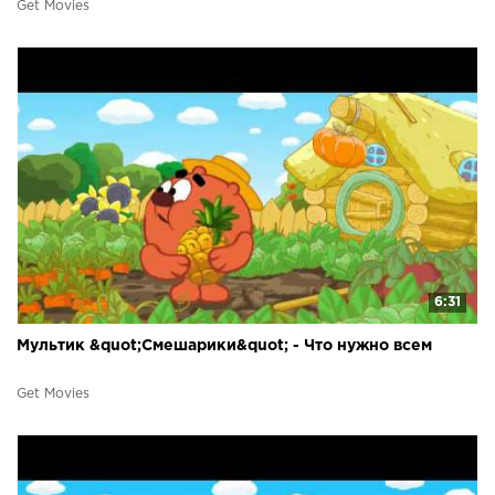
Get Movies
6:31
Мультик &quot;Смешарики&quot; - Что нужно всем
Get Movies