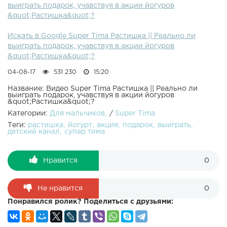
выиграть подарок, учавствуя в акции йогуров
&quot;Растишка&quot;?
Искать в Google Super Tima Растишка || Реально ли
выиграть подарок, учавствуя в акции йогуров
&quot;Растишка&quot;?
04-08-17
531 230
15:20
Название: Видео Super Tima Растишка || Реально ли
выиграть подарок, учавствуя в акции йогуров
&quot;Растишка&quot;?
Категории:
Для мальчиков
/
Super Tima
Теги:
растишка
йогурт
акция
подарок
выиграть
детский канал
супер тима
Нравится
0
Не нравится
0
Понравился ролик? Поделиться с друзьями: