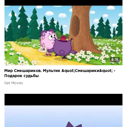
6:31
Мир Смешариков. Мультик &quot;Смешарики&quot; -
Подарок судьбы
Get Movies