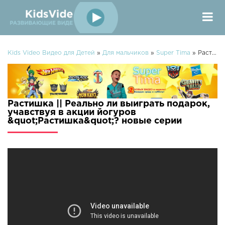
Kids Video Видео для Детей
»
Для мальчиков
»
Super Tima
» Растишка || Реально ли выиграть подарок, учавствуя в акции йогуров "Растишка"?
Растишка || Реально ли выиграть подарок,
учавствуя в акции йогуров
&quot;Растишка&quot;? новые серии