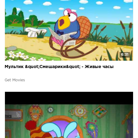
6:31
Мультик &quot;Смешарики&quot; - Живые часы
Get Movies