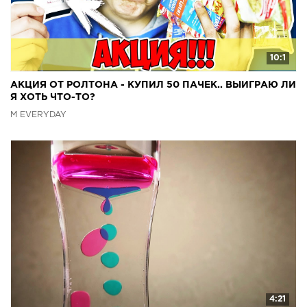
10:1
АКЦИЯ ОТ РОЛТОНА - КУПИЛ 50 ПАЧЕК.. ВЫИГРАЮ ЛИ
Я ХОТЬ ЧТО-ТО?
M EVERYDAY
4:21