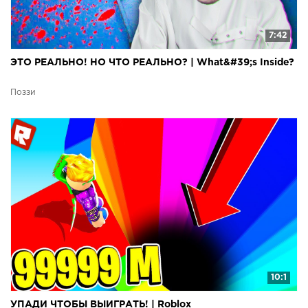
7:42
ЭТО РЕАЛЬНО! НО ЧТО РЕАЛЬНО? | What&#39;s Inside?
Поззи
10:1
УПАДИ ЧТОБЫ ВЫИГРАТЬ! | Roblox