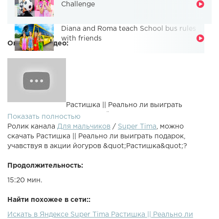
Challenge
Diana and Roma teach School bus rules
with friends
Описание видео:
Растишка || Реально ли выиграть
подарок, учавствуя в акции йогуртов "Растишка"?Тиму
Показать полностью
очень заинтересевала новая акция от "Растишка", где
Ролик канала
Для мальчиков
/
Super Tima
, можно
нужно отгадывать загадки, сканировать ответы и
скачать Растишка || Реально ли выиграть подарок,
открывать сокровища. Мы решили проверить, реально
учавствуя в акции йогуров &quot;Растишка&quot;?
ли собрать все отгадки, чтобы выиграть подарок! И
сколько нужно съесть йогуртов, чтобы получить мячик,
Продолжительность:
часы, бабминтон, фонарик или рюкзак? Смотрите, что у
15:20 мин.
нас получилось!Музыка - walk-in-the-sun Childhood chill-
tune
Найти похожее в сети::
Искать в Яндексе Super Tima Растишка || Реально ли