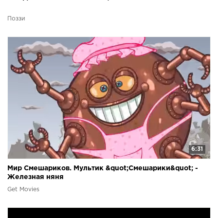
Поззи
6:31
Мир Смешариков. Мультик &quot;Смешарики&quot; -
Железная няня
Get Movies