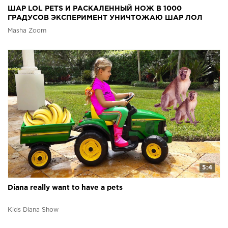
ШАР LOL PETS И РАСКАЛЕННЫЙ НОЖ В 1000
ГРАДУСОВ ЭКСПЕРИМЕНТ УНИЧТОЖАЮ ШАР ЛОЛ
ПЕТС LOL ПИТОМЦЫ
Masha Zoom
5:4
Diana really want to have a pets
Kids Diana Show