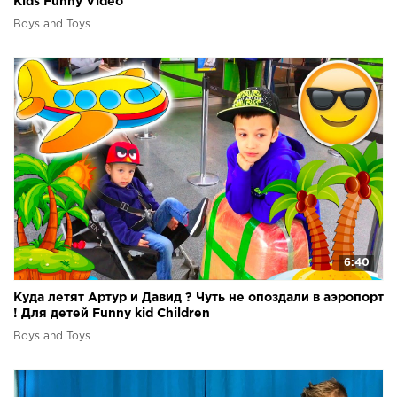
Kids Funny Video
Boys and Toys
6:40
Куда летят Артур и Давид ? Чуть не опоздали в аэропорт
! Для детей Funny kid Children
Boys and Toys