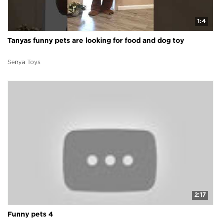
1:4
Tanyas funny pets are looking for food and dog toy
Senya Toys
2:17
Funny pets 4