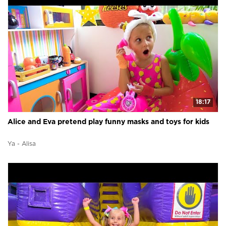
18:17
Alice and Eva pretend play funny masks and toys for kids
Ya - Alisa