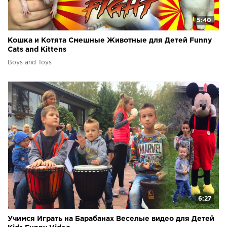
5:40
Кошка и Котята Смешные Животные для Детей Funny
Cats and Kittens
Boys and Toys
6:27
Учимся Играть на Барабанах Веселые видео для Детей