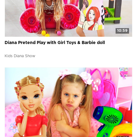
10:59
Diana Pretend Play with Girl Toys & Barbie doll
Kids Diana Show