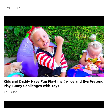
Senya Toys
60:6
Kids and Daddy Have Fun Playtime ! Alice and Eva Pretend
Play Funny Challenges with Toys
Ya - Alisa