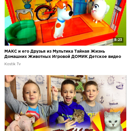
8:23
МАКС и его Друзья из Мультика Тайная Жизнь
Домашних Животных Игровой ДОМИК Детское видео
Kostik Tv