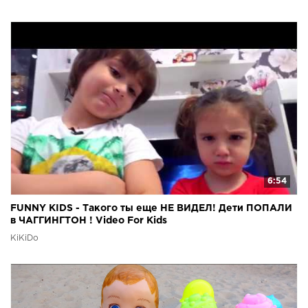
6:54
FUNNY KIDS - Такого ты еще НЕ ВИДЕЛ! Дети ПОПАЛИ
в ЧАГГИНГТОН ! Video For Kids
KiKiDo