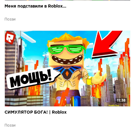
Меня подставили в Roblox...
Поззи
11:38
СИМУЛЯТОР БОГА! | Roblox
Поззи