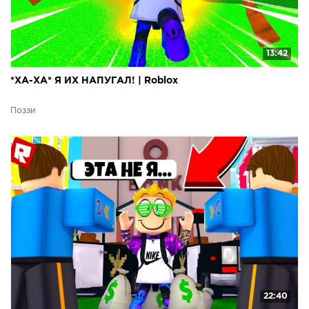
13:42
*ХА-ХА* Я ИХ НАПУГАЛ! | Roblox
Поззи
22:40