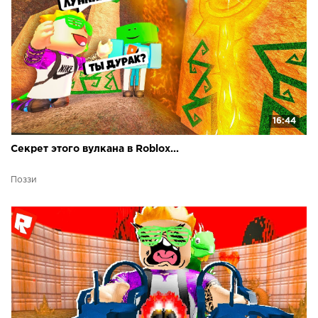
16:44
Секрет этого вулкана в Roblox...
Поззи