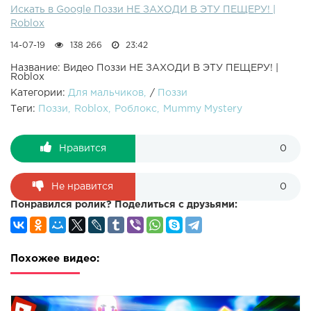
Искать в Google Поззи НЕ ЗАХОДИ В ЭТУ ПЕЩЕРУ! |
Roblox
14-07-19
138 266
23:42
Название: Видео Поззи НЕ ЗАХОДИ В ЭТУ ПЕЩЕРУ! |
Roblox
Категории:
Для мальчиков
/
Поззи
Теги:
Поззи
Roblox
Роблокс
Mummy Mystery
Нравится
0
Не нравится
0
Понравился ролик? Поделиться с друзьями:
Похожее видео: