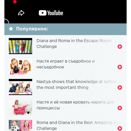
Популярное:
Diana and Roma in the Escape Room
Challenge
Настя играет в съедобное и
несъедобное
Nastya shows that knowledge at school is
the most important thing
Настя и её новая кровать-карета для
принцессы
Roma and Diana in the Best Amazing Kids
Challenge