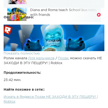
Diana and Roma teach School bus rules
with friends
Описание видео:
Показать полностью
Ролик канала
Для мальчиков
/
Поззи
, можно скачать НЕ
ЗАХОДИ В ЭТУ ПЕЩЕРУ! | Roblox
Продолжительность:
23:42 мин.
●Roblox - Лучше бы я не заходил в эту пещеру в Mummy
Найти похожее в сети::
Mystery (часть 2)●Магазин крутых Игр - ●Предыдущий
Искать в Яндексе Поззи НЕ ЗАХОДИ В ЭТУ ПЕЩЕРУ! |
ролик - ●Рандом ролик - ● - Моя Инста● - Моя страничка
Roblox
ВК● - Группа ВК