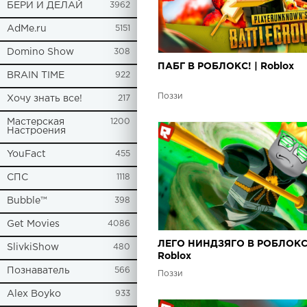
БЕРИ И ДЕЛАЙ
3962
AdMe.ru
5151
Domino Show
308
ПАБГ В РОБЛОКС! | Roblox
BRAIN TIME
922
Поззи
Хочу знать все!
217
Мастерская
1200
Настроения
YouFact
455
СПС
1118
Bubble™
398
Get Movies
4086
ЛЕГО НИНДЗЯГО В РОБЛОКС!
SlivkiShow
480
Roblox
Познаватель
566
Поззи
Alex Boyko
933