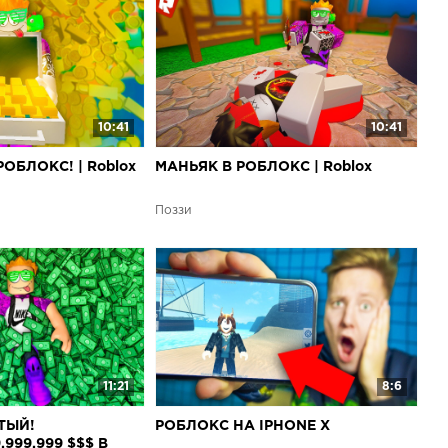
10:41
10:41
ОБЛОКС! | Roblox
МАНЬЯК В РОБЛОКС | Roblox
Поззи
11:21
8:6
ТЫЙ!
РОБЛОКС НА IPHONE X
.999.999 $$$ В