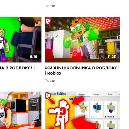
lox
Поззи
9:16
11:23
А В РОБЛОКС! |
ЖИЗНЬ ШКОЛЬНИКА В РОБЛОКС!
| Roblox
Поззи