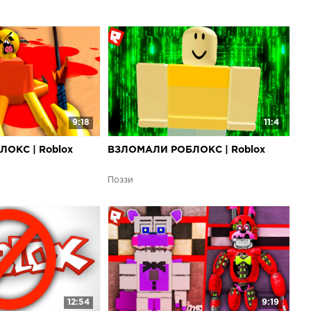
9:18
11:4
ОКС | Roblox
ВЗЛОМАЛИ РОБЛОКС | Roblox
Поззи
12:54
9:19