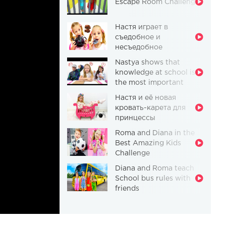
Escape Room Challenge
Настя играет в
съедобное и
несъедобное
Nastya shows that
knowledge at school is
the most important
thing
Настя и её новая
кровать-карета для
принцессы
Roma and Diana in the
Best Amazing Kids
Challenge
Diana and Roma teach
School bus rules with
friends