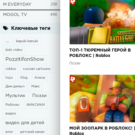
M EVERYDAY
238
MOGOL TV
496
Ключевые теги
...
kapuki kanuki
kids video
ТОП-1 ТЮРЕМНЫЙ ГЕРОЙ В
РОБЛОКС | Roblox
PozzitifonShow
Поззи
roblox
russian cartoons
toys
Vlog
Алиса
Дим димыч
Макс
Мультик
Поззи
Роблокс
ФИКСИКИ
видео
видео для детей
МОЙ ЗООПАРК В РОБЛОКС! 
влог
детский канал
Roblox