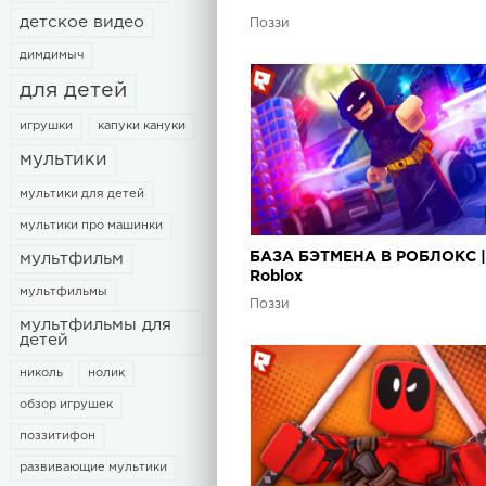
детское видео
Поззи
димдимыч
для детей
игрушки
капуки кануки
мультики
мультики для детей
мультики про машинки
БАЗА БЭТМЕНА В РОБЛОКС |
мультфильм
Roblox
мультфильмы
Поззи
мультфильмы для
детей
николь
нолик
обзор игрушек
поззитифон
развивающие мультики