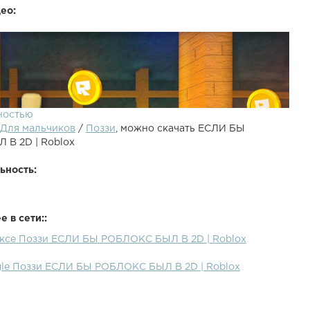
ео:
ностью
Для мальчиков
/
Поззи
, можно скачать ЕСЛИ БЫ
В 2D | Roblox
ьность:
 в сети::
ексе Поззи ЕСЛИ БЫ РОБЛОКС БЫЛ В 2D | Roblox
Лайк и Подписку Бро (^ヮ^)/●Roblox - Сумасшедший
 2D!●Предыдущий ролик - ●Рандом ролик - ● - Моя
gle Поззи ЕСЛИ БЫ РОБЛОКС БЫЛ В 2D | Roblox
страничка ВК● - Группа ВК