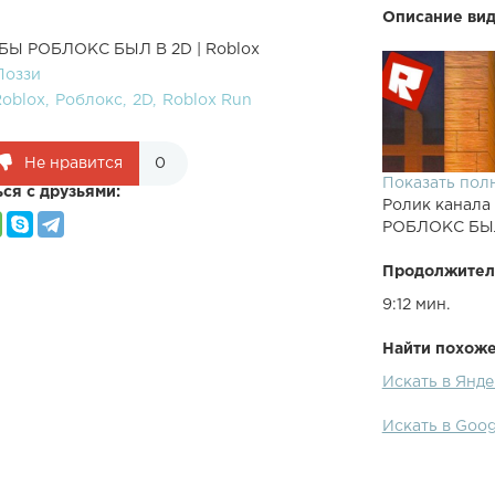
Описание вид
 БЫ РОБЛОКС БЫЛ В 2D | Roblox
Поззи
Roblox
Роблокс
2D
Roblox Run
Не нравится
0
Показать пол
ся с друзьями:
Ролик канала
РОБЛОКС БЫЛ 
Продолжител
9:12 мин.
Найти похожее
Искать в Янд
●Спасибо за 
Роблокс Run в
Искать в Goo
Инста● - Моя 