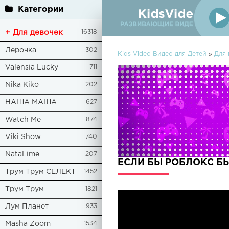
Категории
+ Для девочек
16318
Лерочка
302
Kids Video Видео для Детей
»
Для 
Valensia Lucky
711
Nika Kiko
202
НАША МАША
627
Watch Me
874
Viki Show
740
NataLime
207
ЕСЛИ БЫ РОБЛОКС БЫЛ 
Трум Трум СЕЛЕКТ
1452
Трум Трум
1821
Лум Планет
933
Masha Zoom
1534