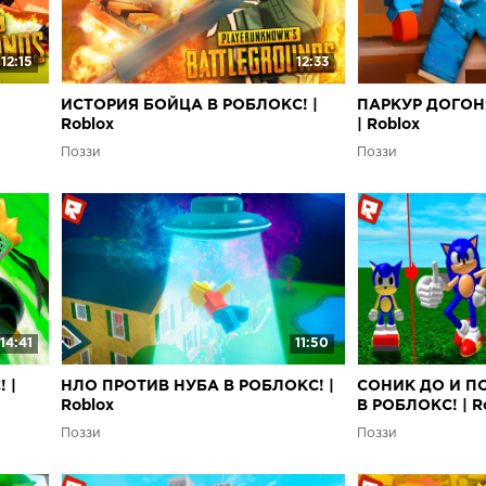
12:15
12:33
ИСТОРИЯ БОЙЦА В РОБЛОКС! |
ПАРКУР ДОГОН
Roblox
| Roblox
Поззи
Поззи
14:41
11:50
 |
НЛО ПРОТИВ НУБА В РОБЛОКС! |
СОНИК ДО И П
Roblox
В РОБЛОКС! | R
Поззи
Поззи