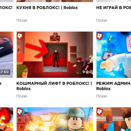
ЛОКС!
КУХНЯ В РОБЛОКС! | Roblox
НЕ ИГРАЙ В РОБ
Поззи
Поззи
17:50
9:0
x
КОШМАРНЫЙ ЛИФТ В РОБЛОКС! |
РЕЖИМ АДМИНА
Roblox
Roblox
Поззи
Поззи