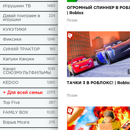
Игрушкин ТВ
1485
ОГРОМНЫЙ СПИННЕР В РОБ
| Roblox
Давай поиграем в
224
игрушки
Поззи
КУКУТИКИ
402
Фиксики
1246
СИНИЙ ТРАКТОР
185
Капуки Кануки
1400
Канал
1081
СОЮЗМУЛЬТФИЛЬМЫ
KEDOO
1280
ТАЧКИ 3 В РОБЛОКС! | Roblo
+ Для всей семьи
22113
Поззи
Top Five
287
FAMILY BOX
1020
Взрыв Мозга
276