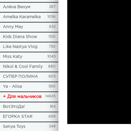
Алёна Венум
267
Amelka Karamelka
1056
Anny May
632
Kids Diana Show
1120
Like Nastya Vlog
750
Miss Katy
1045
Nikol & Cool Family
880
СУПЕР ПОЛИНА
605
Ya - Alisa
560
+ Для мальчиков
14645
ВотЭтоДа!
164
ЕГОРКА STAR
699
Senya Toys
349