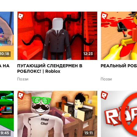
10:18
12:23
А НА
ПУГАЮЩИЙ СЛЕНДЕРМЕН В
РЕАЛЬНЫЙ РОБЛ
РОБЛОКС! | Roblox
Поззи
Поззи
9:45
15:11