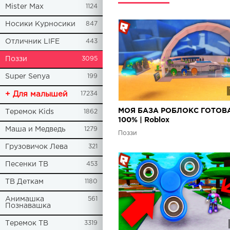
Mister Max
1124
Носики Курносики
847
Отличник LIFE
443
Поззи
3095
Super Senya
199
+ Для малышей
17234
МОЯ БАЗА РОБЛОКС ГОТОВ
Теремок Kids
1862
100% | Roblox
Маша и Медведь
1279
Поззи
Грузовичок Лева
321
Песенки ТВ
453
ТВ Деткам
1180
Анимашка
561
Познавашка
Теремок ТВ
3319