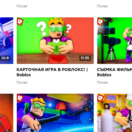
РОБЛОКС! | Rob
Поззи
Поззи
10:9
11:35
КАРТОЧНАЯ ИГРА В РОБЛОКС! |
СЪЕМКА ФИЛЬМ
Roblox
Roblox
Поззи
Поззи