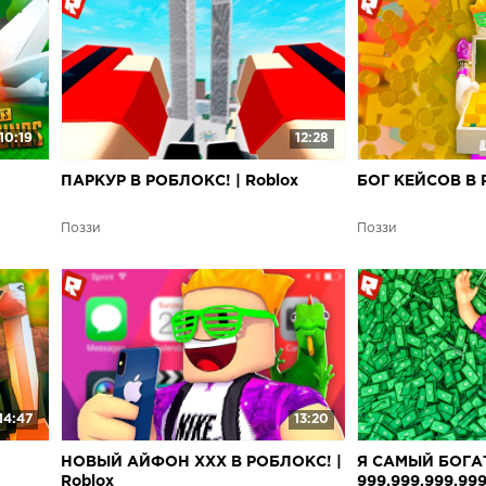
10:19
12:28
ПАРКУР В РОБЛОКС! | Roblox
БОГ КЕЙСОВ В Р
Поззи
Поззи
14:47
13:20
|
НОВЫЙ АЙФОН XXX В РОБЛОКС! |
Я САМЫЙ БОГА
Roblox
999.999.999.999