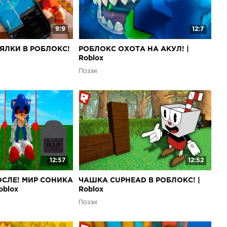
9:9
12:7
ЯЛКИ В РОБЛОКС!
РОБЛОКС ОХОТА НА АКУЛ! |
Roblox
Поззи
12:57
12:52
ОСЛЕ! МИР СОНИКА
ЧАШКА CUPHEAD В РОБЛОКС! |
oblox
Roblox
Поззи